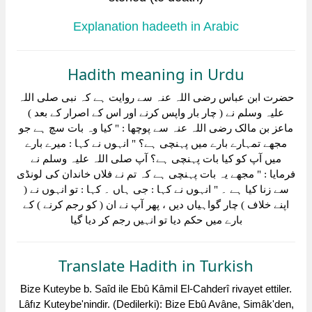
Explanation hadeeth in Arabic
Hadith meaning in Urdu
حضرت ابن عباس رضی اللہ عنہ سے روایت ہے کہ نبی صلی اللہ
علیہ وسلم نے ( چار بار واپس کرنے اور اس کے اصرار کے بعد )
ماعز بن مالک رضی اللہ عنہ سے پوچھا : " کیا وہ بات سچ ہے جو
مجھے تمہارے بارے میں پہنچی ہے؟ " انہوں نے کہا : میرے بارے
میں آپ کو کیا بات پہنچی ہے؟ آپ صلی اللہ علیہ وسلم نے
فرمایا : " مجھے یہ بات پہنچی ہے کہ تم نے فلاں خاندان کی لونڈی
سے زنا کیا ہے ۔ " انہوں نے کہا : جی ہاں ۔ کہا : تو انہوں نے (
اپنے خلاف ) چار گواہیاں دیں ، پھر آپ نے ان ( کو رجم کرنے ) کے
بارے میں حکم دیا تو انہیں رجم کر دیا گیا
Translate Hadith in Turkish
Bize Kuteybe b. Saîd ile Ebû Kâmil El-Cahderî rivayet ettiler.
Lâfız Kuteybe'nindir. (Dedilerki): Bize Ebû Avâne, Simâk'den,