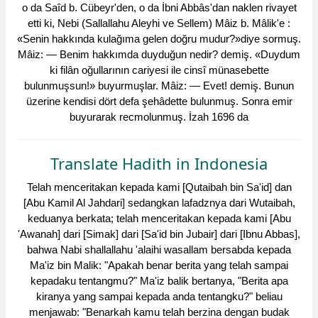
o da Saîd b. Cübeyr'den, o da İbni Abbâs'dan naklen rivayet
etti ki, Nebi (Sallallahu Aleyhi ve Sellem) Mâiz b. Mâlik'e :
«Senin hakkında kulağıma gelen doğru mudur?»diye sormuş.
Mâiz: — Benim hakkımda duyduğun nedir? demiş. «Duydum
ki filân oğullarının cariyesi ile cinsî münasebette
bulunmuşsun!» buyurmuşlar. Mâiz: — Evet! demiş. Bunun
üzerine kendisi dört defa şehâdette bulunmuş. Sonra emir
buyurarak recmolunmuş. İzah 1696 da
Translate Hadith in Indonesia
Telah menceritakan kepada kami [Qutaibah bin Sa'id] dan
[Abu Kamil Al Jahdari] sedangkan lafadznya dari Wutaibah,
keduanya berkata; telah menceritakan kepada kami [Abu
'Awanah] dari [Simak] dari [Sa'id bin Jubair] dari [Ibnu Abbas],
bahwa Nabi shallallahu 'alaihi wasallam bersabda kepada
Ma'iz bin Malik: "Apakah benar berita yang telah sampai
kepadaku tentangmu?" Ma'iz balik bertanya, "Berita apa
kiranya yang sampai kepada anda tentangku?" beliau
menjawab: "Benarkah kamu telah berzina dengan budak