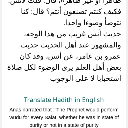
طاهرا أو غير طاهر»، قال: قلت لأنس:
فكيف كنتم تصنعون أنتم؟ قال: كنا
نتوضأ وضوءا واحدا.
حديث أنس غريب من هذا الوجه،
والمشهور عند أهل الحديث حديث
عمرو بن عامر، عن أنس، وقد كان
بعض أهل العلم يرى الوضوء لكل صلاة
استحبابا لا على الوجوب
Translate Hadith in English
Anas narrated that :"The Prophet would perform
wudu for every Salat, whether he was in state of
purity or not in a state of purity