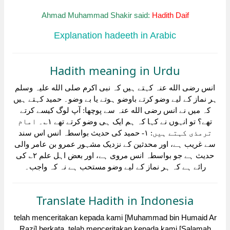
Ahmad Muhammad Shakir said:
Hadith Daif
Explanation hadeeth in Arabic
Hadith meaning in Urdu
انس رضی الله عنہ کہتے ہیں کہ نبی اکرم صلی الله علیہ وسلم
ہر نماز کے لیے وضو کرتے باوضو ہوتے یا بے وضو۔ حمید کہتے ہیں
کہ میں نے انس رضی الله عنہ سے پوچھا: آپ لوگ کیسے کرتے
تھے؟ تو انہوں نے کہا کہ ہم ایک ہی وضو کرتے تھے ۱؎۔ امام
ترمذی کہتے ہیں: ۱- حمید کی حدیث بواسطہ انس اس سند
سے غریب ہے، اور محدثین کے نزدیک مشہور عمرو بن عامر والی
حدیث ہے جو بواسطہ انس مروی ہے، اور بعض اہل علم ۲؎ کی
رائے ہے کہ ہر نماز کے لیے وضو مستحب ہے نہ کہ واجب۔
Translate Hadith in Indonesia
telah menceritakan kepada kami [Muhammad bin Humaid Ar
Razi] berkata, telah menceritakan kepada kami [Salamah