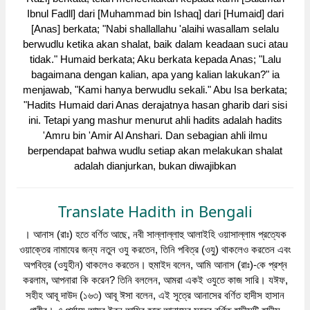
Ibnul Fadll] dari [Muhammad bin Ishaq] dari [Humaid] dari
[Anas] berkata; "Nabi shallallahu 'alaihi wasallam selalu
berwudlu ketika akan shalat, baik dalam keadaan suci atau
tidak." Humaid berkata; Aku berkata kepada Anas; "Lalu
bagaimana dengan kalian, apa yang kalian lakukan?" ia
menjawab, "Kami hanya berwudlu sekali." Abu Isa berkata;
"Hadits Humaid dari Anas derajatnya hasan gharib dari sisi
ini. Tetapi yang mashur menurut ahli hadits adalah hadits
'Amru bin 'Amir Al Anshari. Dan sebagian ahli ilmu
berpendapat bahwa wudlu setiap akan melakukan shalat
adalah dianjurkan, bukan diwajibkan
Translate Hadith in Bengali
। আনাস (রাঃ) হতে বর্ণিত আছে, নবী সাল্লাল্লাহু আলাইহি ওয়াসাল্লাম প্রত্যেক
ওয়াক্তের নামাযের জন্য নতুন ওযু করতেন, তিনি পবিত্র (ওযু) থাকলেও করতেন এবং
অপবিত্র (ওযুহীন) থাকলেও করতেন। হুমাইদ বলেন, আমি আনাস (রাঃ)-কে প্রশ্ন
করলাম, আপনারা কি করেন? তিনি বললেন, আমরা একই ওযুতে কাজ সারি। যঈফ,
সহীহ আবূ দাউদ (১৬৩) আবূ ঈসা বলেন, এই সূত্রে আনাসের বর্ণিত হাদীস হাসান