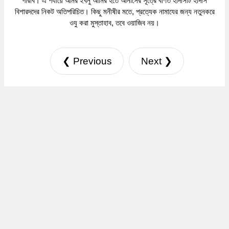
গারীব। এ পর্যায়ে আমর ইবনু আমির হতে আনাসের সূত্রে বর্ণিত হাদীসটি হাদীস
বিশারদদের নিকট অতিপরিচিত। কিছু মনীষীর মতে, প্রত্যেক নামাযের জন্য নতুনকরে
ওযু করা মুস্তাহাব, তবে ওয়াজিব নয়।
❮ Previous
Next ❯