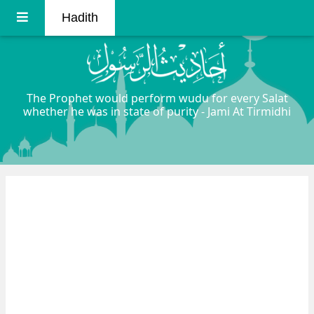
Hadith
The Prophet would perform wudu for every Salat
whether he was in state of purity - Jami At Tirmidhi