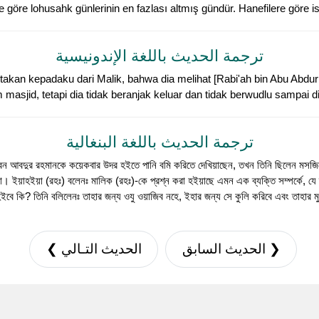
 göre lohusahk günlerinin en fazlası altmış gündür. Hanefilere göre i
ترجمة الحديث باللغة الإندونيسية
akan kepadaku dari Malik, bahwa dia melihat [Rabi'ah bin Abu Abdur
 masjid, tetapi dia tidak beranjak keluar dan tidak berwudlu sampai 
ترجمة الحديث باللغة البنغالية
ইবন আবদুর রহমানকে কয়েকবার উদর হইতে পানি বমি করিতে দেখিয়াছেন, তখন তিনি ছিলেন মসজি
ইয়াহইয়া (রহঃ) বলেনঃ মালিক (রহঃ)-কে প্রশ্ন করা হইয়াছে এমন এক ব্যক্তি সম্পর্কে, যে ব্য
হইবে কি? তিনি বলিলেনঃ তাহার জন্য ওযু ওয়াজিব নহে, ইহার জন্য সে কুলি করিবে এবং তাহার ম
❮ الحديث السابق
الحديث التـالي ❯