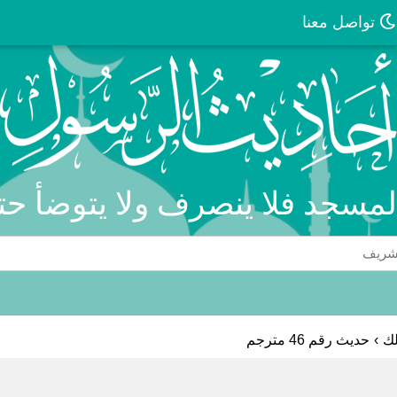
تواصل معنا
مسجد فلا ينصرف ولا يتوضأ حتى
لك
›
حديث رقم 46 مترجم