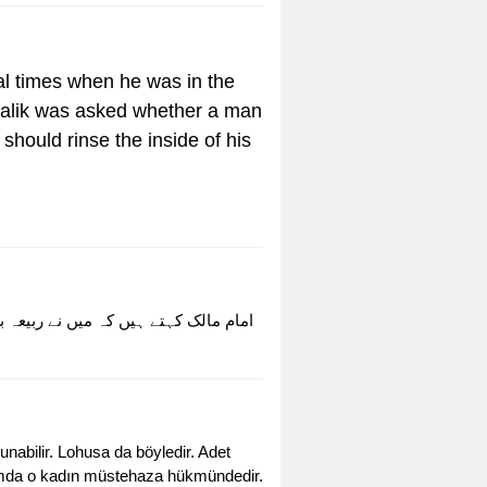
al times when he was in the
Malik was asked whether a man
hould rinse the inside of his
امام مالک کہتے ہیں کہ میں نے ربیعہ ب
abilir. Lohusa da böyledir. Adet
rumda o kadın müstehaza hükmündedir.