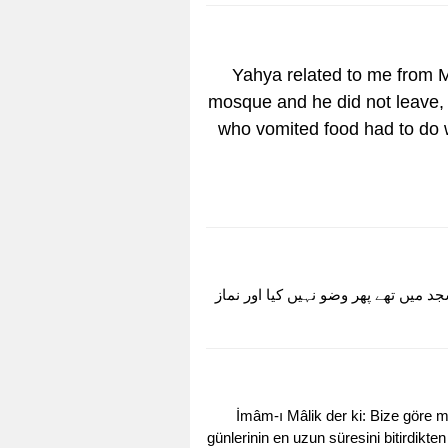
Yahya related to me from M
mosque and he did not leave,
who vomited food had to do w
د میں تھے پھر وضو نہیں کیا اور نماز
İmâm-ı Mâlik der ki: Bize göre 
günlerinin en uzun süresini bitirdi