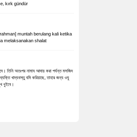
se, kırk gündür
rahman] muntah berulang kali ketika
dia melaksanakan shalat
দে। তিনি অতঃপর নামায আদায় করা পর্যন্ত মসজিদ
ক্তি খাদ্যবস্তু বমি করিয়াছে, তাহার জন্য ওযু
ুখ ধুইবে।