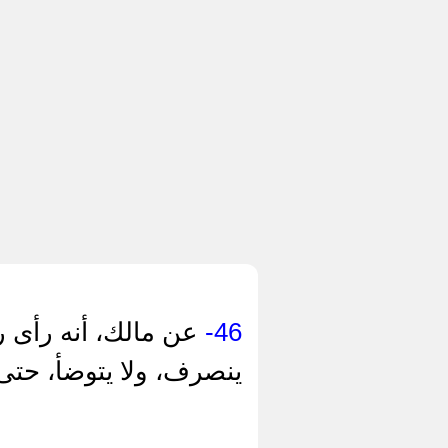
46-
عن مالك، أنه رأى ر
ينصرف، ولا يتوضأ، حت