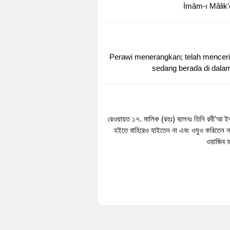
İmâm-ı Mâlik'e
Perawi menerangkan; telah mencerit
sedang berada di dalam
রেওয়ায়ত ১৭. মালিক (রহঃ) বলেনঃ তিনি রবী’আ 
হইতে বাহিরেও যাইতেন না এবং ওযুও করিতেন না। 
ওয়াজিব 