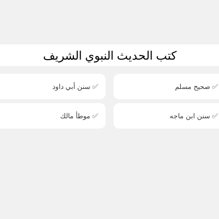
كتب الحديث النبوي الشريف
✅ صحيح مسلم
✅ سنن أبي داود
✅ سنن ابن ماجه
✅ موطأ مالك