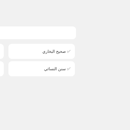
✅ صحيح البخاري
✅ سنن النسائي