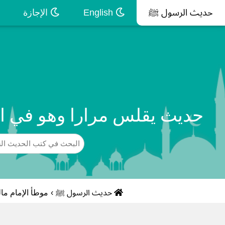
حديث الرسول ﷺ
English
الإجازة
حديث يقلس مرارا وهو في ال
حديث الرسول ﷺ
›
موطأ الإمام ما