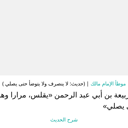
موطأ الإمام مالك
| (حديث: لا ينصرف ولا يتوضأ حتى يصلي )
بيعة بن أبي عبد الرحمن «يقلس، مرارا وهو
ى يصلي»
شرح الحديث