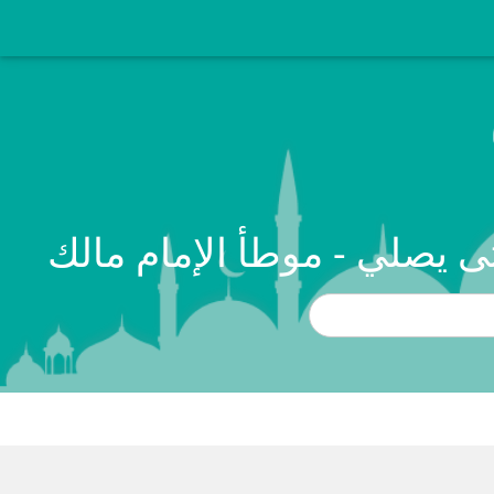
 يصلي - موطأ الإمام مالك