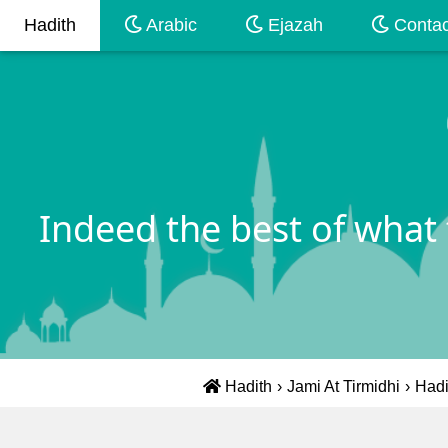
Hadith
Arabic
Ejazah
Contac
Indeed the best of what
Hadith
›
Jami At Tirmidhi
›
Hadi