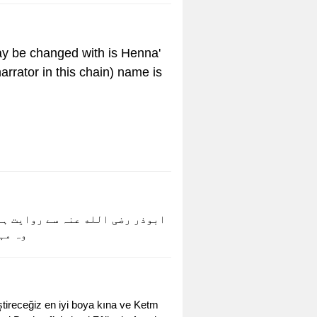
arrator in this chain) name is
ابوذر رضی الله عنہ سے روایت ہے
وہ مہندی اور وسم
iştireceğiz en iyi boya kına ve Ketm