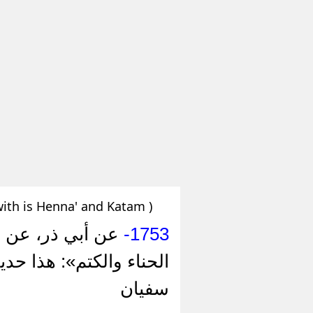
ith is Henna' and Katam )
عن أبي ذر، عن ا
1753-
الحناء والكتم»: هذا ح
سفيان