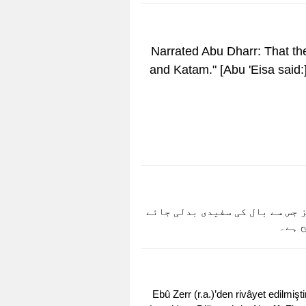
Narrated Abu Dharr: That the Prophet (ﷺ) said: "Indeed the best of what the gray
and Katam." [Abu 'Eisa said:]
 جس سے بال کی سفیدی بدلی جائے
Ebû Zerr (r.a.)’den rivâyet edilmiş