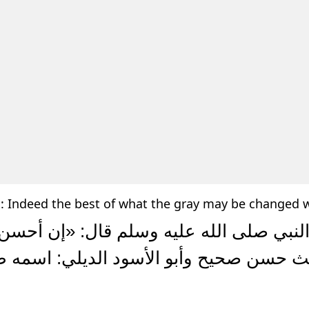
h: Indeed the best of what the gray may be changed w
لنبي صلى الله عليه وسلم قال: «إن أحسن 
ديث حسن صحيح وأبو الأسود الديلي: اسمه 