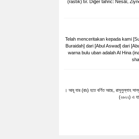
(rastık) tır. Diğer tahric: Nesâî, Z
Telah menceritakan kepada kami [Suw
Buraidah] dari [Abul Aswad] dari [Ab
warna bulu uban adalah Al Hina (in
sha
। আবূ যার (রাঃ) হতে বর্ণিত আছে, রাসূলুল্লাহ সা
(২৬২২) এ হা