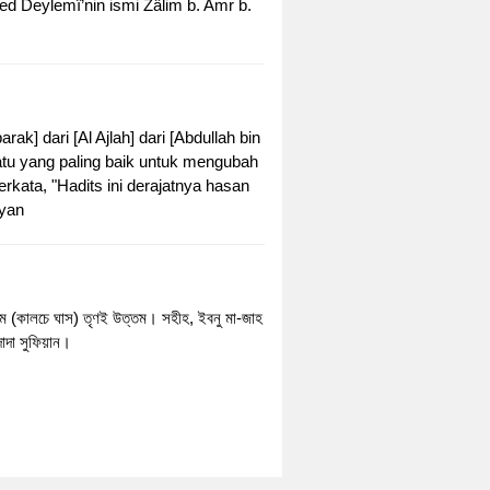
d ed Deylemî’nin ismi Zâlim b. Amr b.
] dari [Al Ajlah] dari [Abdullah bin
suatu yang paling baik untuk mengubah
rkata, "Hadits ini derajatnya hasan
fyan
কাতাম (কালচে ঘাস) তৃণই উত্তম। সহীহ, ইবনু মা-জাহ
দা সুফিয়ান।