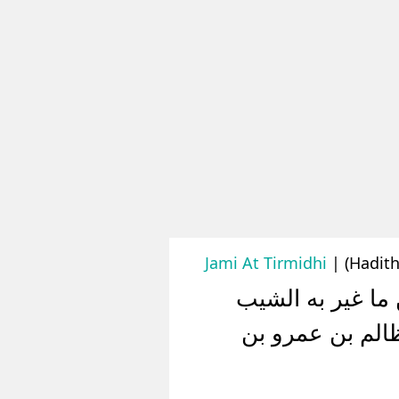
Jami At Tirmidhi
| (Hadit
ما غير به الشيب
ظالم بن عمرو بن