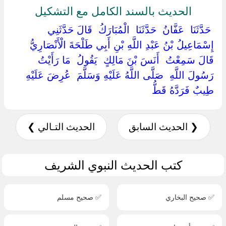
الحديث بالسند الكامل مع التشكيل
‏ ‏حَدَّثَنَا ‏ ‏عَفَّانُ ‏ ‏حَدَّثَنَا ‏ ‏الْمُبَارَكُ ‏ ‏قَالَ حَدَّثَنِي ‏
‏إِسْمَاعِيلُ بْنُ عَبْدِ اللَّهِ بْنِ أَبِي طَلْحَةَ الْأَنْصَارِيُّ ‏
‏قَالَ سَمِعْتُ ‏ ‏أَنَسَ بْنَ مَالِكٍ ‏ ‏يَقُولُ ‏ ‏مَا رَأَيْتُ
رَسُولَ اللَّهِ ‏ ‏صَلَّى اللَّهُ عَلَيْهِ وَسَلَّمَ ‏ ‏عُرِضَ عَلَيْهِ
طِيبٌ فَرَدَّهُ قَطُّ ‏
❮ الحديث السابق
الحديث التـالي ❯
كتب الحديث النبوي الشريف
✅ صحيح البخاري
✅ صحيح مسلم