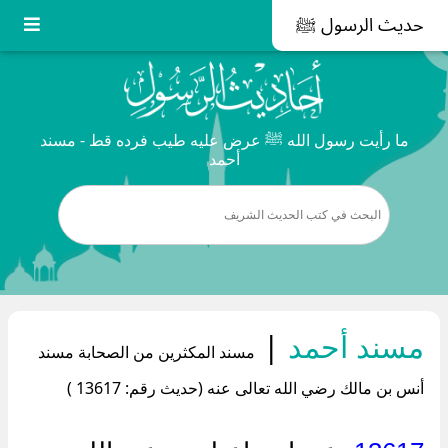
حديث الرسول ﷺ
ما رأيت رسول الله ﷺ عرض عليه طيب فرده قط - مسند
أحمد
مسند أحمد
|
مسند المكثرين من الصحابة مسند
أنس بن مالك رضي الله تعالى عنه (حديث رقم: 13617 )