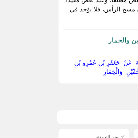
ى مسح الرأس، فلا يؤخذ في
ن والخمار
َةَ ‏ ‏عَنْ ‏ ‏جَعْفَرِ بْنِ عَمْرِو بْنِ
َّيْنِ ‏ ‏وَالْخِمَارِ ‏
✅ سنن الترمذي