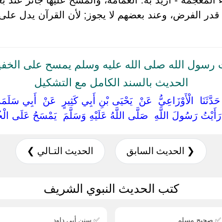
ى قدر الفرض، وعند بعضهم لا يجوز; لأن القرآن يدل عل
رسول الله صلى الله عليه وسلم يمسح على الخفي
الحديث بالسند الكامل مع التشكيل
 حَدَّثَنَا ‏ ‏الْأَوْزَاعِيُّ ‏ ‏عَنْ ‏ ‏يَحْيَى بْنِ أَبِي كَثِيرٍ ‏ ‏عَنْ ‏ ‏أَبِي سَلَم
 ‏ ‏رَأَيْتُ رَسُولَ اللَّهِ ‏ ‏صَلَّى اللَّهُ عَلَيْهِ وَسَلَّمَ ‏ ‏يَمْسَحُ عَلَى الْخُف
❮ الحديث السابق
الحديث التـالي ❯
كتب الحديث النبوي الشريف
✅ صحيح مسلم
✅ سنن أبي داود