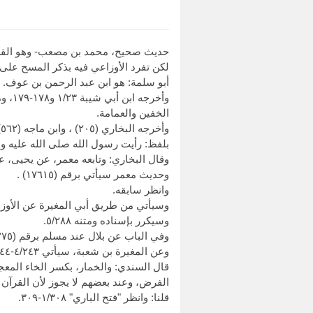
حديث صحيح، محمد بن مصعب- وهو القرقساني- بسطنا الكلام عليه في ال
لكن تفرد الأوزاعي فيه بذكر المسح على 
أبو سلمة: هو ابن عبد الرحمن بن عوف.
الخفين والعمامة.
وأخرجه البخاري (٢٠٥) ، وابن ماجه (٥٦٢) ، وابن خزيمة (١٨١) ، والبيهقي في "السنن" ١/٢٧٠ من طرق عن الأوزاعي، به.
بلفظ: رأيت رسول الله صلى الله عليه 
وقال البخاري: وتابعه معمر، عن يحيى، 
وحديث معمر سيأتي برقم (١٧٦١٥) .
وانظر سابقه.
وسيأتي من طريق أبي المغيرة عن الأوزاعي برق
وسيكرر بإسناده ومتنه ٥/٢٨٨.
وفي الباب عن بلال عند مسلم برقم (٢٧٥) ، سيرد ٦/١٢.
وعن المغيرة بن شعبة، سيأتي ٤/٢٤٣-٢٤٤.
قال السندي: والخمار، بكسر الخاء المعجم
الفرض، وعند بعضهم لا يجوز لأن القرآن 
قلنا: وانظر "فتح الباري" ١/٣٠٨-٣٠٩.