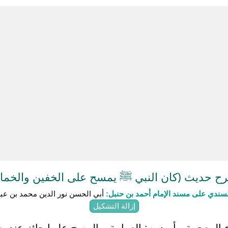
ح حديث (كان النبي ﷺ يمسح على الخفين والخمار
سندي على مسند الإمام أحمد بن حنبل:
أبي الحسن نور الدين محمد بن عبد
إزالة التشكيل
اء المعجمة - أريد به: العمامة، والمسح عليها جائز عند