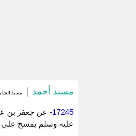
مسند أحمد
|
مسند الشاميي
17245-
عن جعفر بن عمر
عليه وسلم يمسح على ال