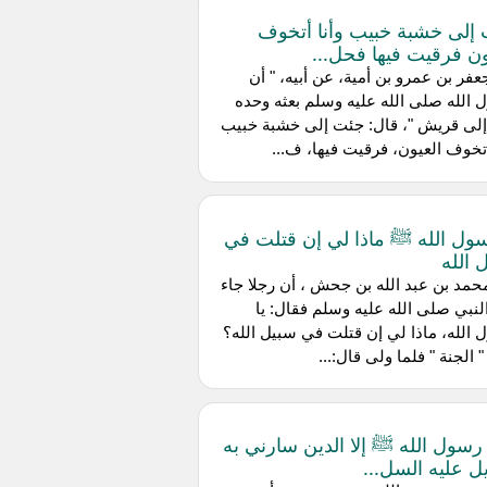
إلى خشبة خبيب وأنا أتخوف
ون فرقيت فيها فحل...
فر بن عمرو بن أمية، عن أبيه، " أن
الله صلى الله عليه وسلم بعثه وحده
إلى قريش "، قال: جئت إلى خشبة خبيب
أتخوف العيون، فرقيت فيها، ف...
سول الله ﷺ ماذا لي إن قتلت في
 الله
عن محمد بن عبد الله بن جحش ، أن رجلا جاء
لنبي صلى الله عليه وسلم فقال: يا
الله، ماذا لي إن قتلت في سبيل الله؟
" الجنة " فلما ولى قال:...
رسول الله ﷺ إلا الدين سارني به
ل عليه السل...