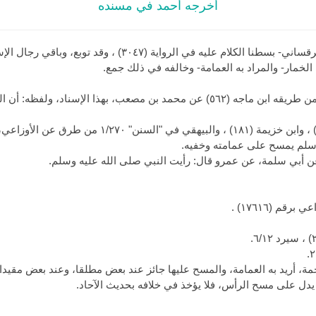
أخرجه أحمد في مسنده
رواية (٣٠٤٧) ، وقد توبع، وباقي رجال الإسناد ثقات رجال الشيخين.
الخمار- والمراد به العمامة- وخالفه في ذلك جمع.
وأخرجه ابن أبي شيبة ١/٢٣ و١٧٨-١٧٩، ومن طريقه ابن ماجه (٥٦٢) عن محمد بن مصعب، 
وسلم يمسح على عمامته وخفيه.
عن أبي سلمة، عن عمرو قال: رأيت النبي صلى الله عليه وسلم.
م (١٧٦١٦) .
ة، أريد به العمامة، والمسح عليها جائز عند بعض مطلقا، وعند بعض مقيدا ب
يدل على مسح الرأس، فلا يؤخذ في خلافه بحديث الآحاد.