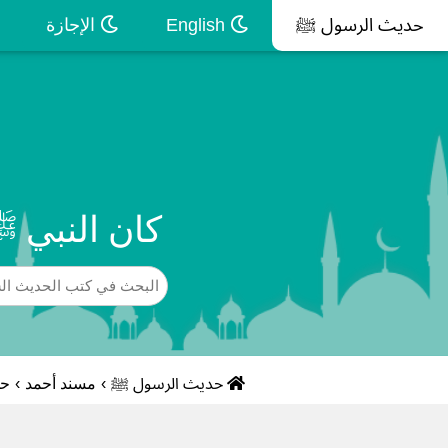
حديث الرسول ﷺ
English
الإجازة
كان النبي 
حديث الرسول ﷺ
›
مسند أحمد
›
حد