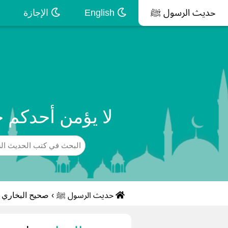
حديث الرسول ﷺ
English
الإجازة
لا يؤمن أحدكم 
حديث الرسول ﷺ
›
صحيح البخاري