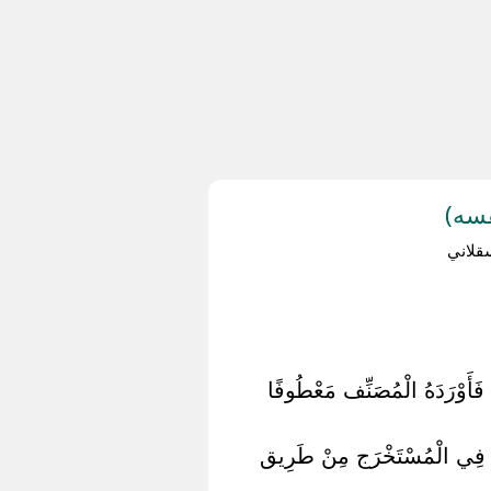
فسه)
قلاني
 فَأَوْرَدَهُ الْمُصَنِّف مَعْطُوفًا
عَيْم فِي الْمُسْتَخْرَج مِنْ طَرِيق