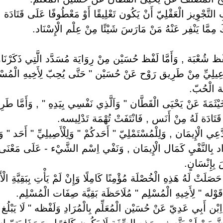
بِ التَّجْوِيز الْعَقْلِيّ أَنْ يَكُون تَعْلِيقًا أَوْ مَعْطُوفًا عَلَى قَتَادَ
مِمَّا يَنْفِر عَنْهُ مَنْ مَارَسَ شَيْئًا مِنْ عِلْم الْإِسْنَاد.
لَفْظ شُعْبَة , وَأَمَّا لَفْظ حُسَيْن مِنْ رِوَايَة مُسَدَّد الَّتِي ذَكَرْنَاه
ْمَاعِيلِيِّ مِنْ طَرِيق رَوْح عَنْ حُسَيْن " حَتَّى يُحِبّ لِأَخِيهِ الْمُسْ
ِهَة الْحُبّ.
ْثَمَةَ عَنْ يَحْيَى الْقَطَّان " وَاَلَّذِي نَفْسِي بِيَدِهِ " , وَأَمَّا طَ
قَتَادَة لَهُ مِنْ أَنَس , فَانْتَفَتْ تُهْمَة تَدْلِيسه.
َدَّعِي الْإِيمَان , وَلِلْمُسْتَمْلِيّ " أَحَدكُمْ " وَلِلْأَصِيلِيِّ " أَحَد " 
ُرَاد بِالنَّفْيِ كَمَال الْإِيمَان , وَنَفْي اِسْم الشَّيْء - عَلَى مَعْن
 بِإِنْسَانٍ.
َلَتْ لَهُ هَذِهِ الْخُصْلَة مُؤْمِنًا كَامِلًا وَإِنْ لَمْ يَأْتِ بِبَقِيَّةِ الْأ
ْ قَوْله " لِأَخِيهِ الْمُسْلِم " مُلَاحَظَة بَقِيَّة صِفَات الْمُسْلِم.
 اِبْن أَبِي عَدِيّ عَنْ حُسَيْن الْمُعَلِّم بِالْمُرَادِ وَلَفْظه " لَا يَبْلُ
 مَنْ لَمْ يَتَّصِف بِهَذِهِ الصِّفَة لَا يَكُون كَافِرًا , وَبِهَذَا يَتِمّ اِس