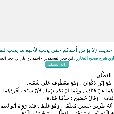
ديث (لا يؤمن أحدكم حتى يحب لأخيه ما يحب لن
باري شرح صحيح البخاري:
ابن حجر العسقلاني - أحمد بن علي بن حجر العس
إزالة التشكيل
د الْقَطَّان.
) ‏ ‏هُوَ اِبْن ذَكْوَان , وَهُوَ مَعْطُوف عَلَى شُعْبَة.
مَا عَنْ قَتَادَة , وَإِنَّمَا لَمْ يَجْمَعهُمَا ; لِأَنَّ شَيْخه أَفْرَدَهُمَا ,
قَتَادَة , وَقَالَ حُسَيْن : حَدَّثَنَا قَتَادَة.
َ أَنَّهُ طَرِيق حُسَيْن مُعَلَّقَة , وَهُوَ غَلَط , فَقَدْ رَوَاهُ أَبُو نُ
ْخ الْمُصَنِّف عَنْ يَحْيَى الْقَطَّان عَنْ حُسَيْن الْمُعَلِّم.