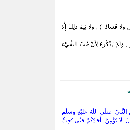
لَا فَسَادًا ) , وَلَا يَتِمّ ذَلِكَ إِلَّا
ّ , وَلَمْ يَذْكُرهُ لِأَنَّ حُبّ الشَّيْء
ه
ْ النَّبِيِّ ‏ ‏صَلَّى اللَّهُ عَلَيْهِ وَسَلَّمَ ‏
َالَ ‏ ‏لَا يُؤْمِنُ ‏ ‏أَحَدُكُمْ حَتَّى يُحِبَّ