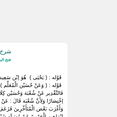
شرح ح
فتح ال
‏ ‏قَوْله : ( يَحْيَى ) ‏ ‏هُوَ اِبْن سَعِي
‏ ‏قَوْله : ( وَعَنْ حُسَيْن الْمُعَلِّم 
فَالتَّقْدِير عَنْ شُعْبَة وَحُسَيْن كِلَاهُ
اِخْتِصَارًا وَلِأَنَّ شُعْبَة قَالَ : عَنْ 
وَأَغْرَبَ بَعْض الْمُتَأَخِّرِينَ فَزَعَم
إِبْرَاهِيم الْحَرْبِيّ عَنْ مُسَدَّد شَي