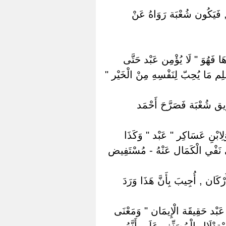
ة , فَيَكُون شُعْبَة رَوَاهُ عَنْ
َا فَهُوَ " لَا يُؤْمِن عَبْد حَتَّى
لِم مَا يُحِبّ لِنَفْسِهِ مِنْ الْخَيْر "
رِيق شُعْبَة فَصَرَّحَ أَحْمَد
وَلِابْنِ عَسَاكِر " عَبْد " وَكَذَا
َى نَفْي الْكَمَال عَنْهُ - مُسْتَفِيض
َرْكَان , أُجِيبَ بِأَنَّ هَذَا وَرَدَ
غ عَبْد حَقِيقَة الْإِيمَان " وَمَعْنَى
ْتِدْلَال الْمُصَنِّف عَلَى أَنَّهُ