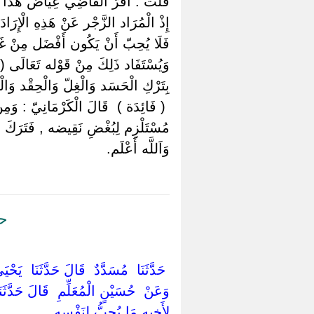
قُلْت : أَقَرَّ الْقَاضِي عِيَاض هَذَا ,
إِذْ الْمُرَاد الزَّجْر عَنْ هَذِهِ الْإِرَا
فَلَا يُحِبّ أَنْ يَكُون أَفْضَل مِنْ غَيْ
وَيُسْتَفَاد ذَلِكَ مِنْ قَوْله تَعَالَى ( تِ
بِتَرْكِ الْحَسَد وَالْغِلّ وَالْحِقْد وَ
‏ ‏( فَائِدَة ) ‏ ‏قَالَ الْكَرْمَانِيّ : وَ
مُسْتَلْزِم لِبُغْضِ نَقِيضه , فَتَرَكَ الت
وَاَللَّه أَعْلَم.
حد
‏ ‏حَدَّثَنَا ‏ ‏مُسَدَّدٌ ‏ ‏قَالَ حَدَّثَنَا ‏ ‏يَ
‏وَعَنْ ‏ ‏حُسَيْنٍ الْمُعَلِّمِ ‏ ‏قَالَ حَدَّثَنَ
لِأَخِيهِ مَا يُحِبُّ لِنَفْسِهِ ‏