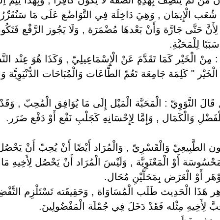
نْ شُعَب الْإِيمَان , وَهِيَ دَاخِلَة فِي التَّوَاضُع عَلَى مَا سَنُقَرِّرُه
ِ لِأَنَّ حَتَّى جَارَّة وَأَنْ بَعْدهَا مُضْمَرَة , وَلَا يَجُوز الرَّفْع فَتَك
َبًا لِلْمَحَبَّةِ.
 : مِنْ الْخَيْر كَمَا تَقَدَّمَ عَنْ الْإِسْمَاعِيلِيّ , وَكَذَا هُوَ عِنْد النّ
لْخَيْر " كَلِمَة جَامِعَة تَعُمّ الطَّاعَات وَالْمُبَاحَات الدُّنْيَوِيَّة وَالْأ
ًا , قَالَ النَّوَوِيّ : الْمَحَبَّة الْمَيْل إِلَى مَا يُوَافِق الْمُحِبّ , وَق
كَالْفَضْلِ وَالْكَمَال , وَإِمَّا لِإِحْسَانِهِ كَجَلْبِ نَفْع أَوْ دَفْع ضَرَر.
ّ دُون الطَّبِيعِيّ وَالْقَسْرِيّ , وَالْمُرَاد أَيْضًا أَنْ يُحِبّ أَنْ يَحْصُل
سُوسَة أَوْ الْمَعْنَوِيَّة , وَلَيْسَ الْمُرَاد أَنْ يَحْصُل لِأَخِيهِ مَا ح
ْجَوْهَر أَوْ الْعَرَض بِمَحَلَّيْنِ مُحَال.
ِر هَذَا الْحَدِيث طَلَب الْمُسَاوَاة , وَحَقِيقَته تَسْتَلْزِم التَّفْضِي
َّ لِأَخِيهِ مِثْله فَقَدْ دَخَلَ فِي جُمْلَة الْمَفْضُولِينَ.