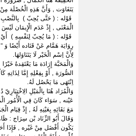
يَتَفَاوَت , وَأَنَّ هَذِهِ الْخُصْلَة مِ
‏ ‏قَوْله : ( حَتَّى يُحِبّ ) ‏ ‏بِالنَّصْب
الْمَعْنَى , إِذْ عَدَم الْإِيمَان لَيْسَ سَب
‏ ‏قَوْله : ( مَا يُحِبّ لِنَفْسِهِ ) ‏ ‏أَيْ
رِوَايَة هَمَّام عَنْ قَتَاده أَيْضًا وَ " ا
لِأَنَّ اِسْم الْخَيْر لَا يَتَنَاوَلهَا.
وَالْمَحَبَّة إِرَادَة مَا يَعْتَقِدهُ خَيْر
الصُّورَة , أَوْ بِفِعْلِهِ إِمَّا لِذَاتِهِ 
اِنْتَهَى مَا يَحْصُل لَهُ.
وَالْمُرَاد هُنَا بِالْمَيْلِ الِاخْتِيَارِي
عَيْنه , سَوَاء كَانَ فِي الْأُمُور الْمَحْ
مَعَ بَقَائِهِ بِعَيْنِهِ لَهُ , إِذْ قِيَام ال
وَقَالَ أَبُو الزِّنَاد بْن سِرَاج : ظَاه
يَكُون أَفْضَل مِنْ غَيْره , فَإِذَا أَحَب