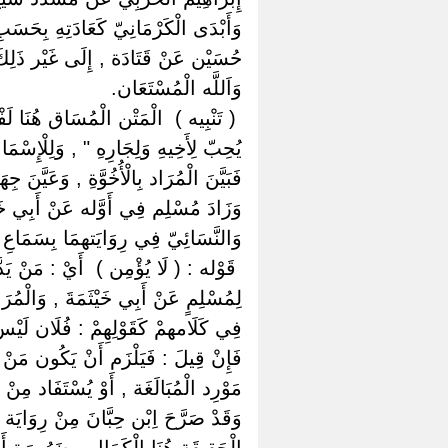
وَأَبْدَى الْكَرْمَانِيّ كَعَادَتِهِ بِحَسَ
حُسَيْن عَنْ قَتَادَة , إِلَى غَيْر ذَلِكَ 
وَاَللَّه الْمُسْتَعَان.
‏ ‏( تَنْبِيه ) ‏ ‏الْمَتْن الْمُسَاق هُنَا 
يُحِبّ لِأَخِيهِ وَلِجَارِهِ " , وَلِلْإِس
فَبَيَّنَ الْمُرَاد بِالْأُخُوَّةِ , وَعَيَّنَ ج
وَزَادَ مُسْلِم فِي أَوَّله عَنْ أَبِي خَي
وَالنَّسَائِيّ فِي رِوَايَتهمَا بِسَمَاعِ 
‏ ‏قَوْله : ( لَا يُؤْمِن ) ‏ ‏أَيْ : مَنْ ي
لِمُسْلِمٍ عَنْ أَبِي خَيْثَمَةَ , وَالْم
فِي كَلَامهمْ كَقَوْلِهِمْ : فُلَان لَيْسَ
فَإِنْ قِيلَ : فَيَلْزَم أَنْ يَكُون مَنْ حَص
مَوْرِد الْمُبَالَغَة , أَوْ يُسْتَفَاد مِن
وَقَدْ صَرَّحَ اِبْن حِبَّانَ مِنْ رِوَايَة
الْحَقِيقَة هُنَا الْكَمَال , ضَرُورَة أَنَّ