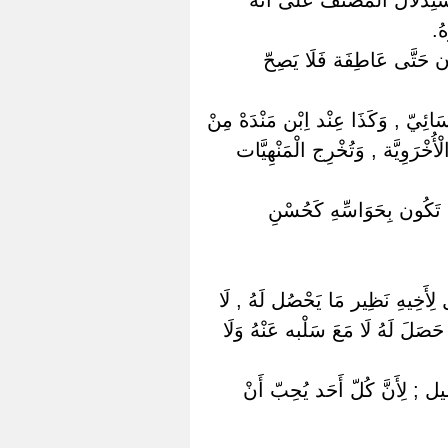
ُ.
ُون حَتَّى عَاطِفَة فَلَا يَصِحّ
َسَائِيّ , وَكَذَا عِنْد اِبْن مَنْدَهْ مِنْ
ُخْرَوِيَّة , وَتُخْرِج الْمَنْهِيَّات
َدْ تَكُون بِحَوَاسِّهِ كَحُسْنِ
 لِأَخِيهِ نَظِير مَا يَحْصُل لَهُ , لَا
َصَلَ لَهُ لَا مَعَ سَلْبه عَنْهُ وَلَا
ل ; لِأَنَّ كُلّ أَحَد يُحِبّ أَنْ