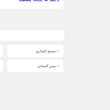
✅ صحيح البخاري
✅ سنن النسائي