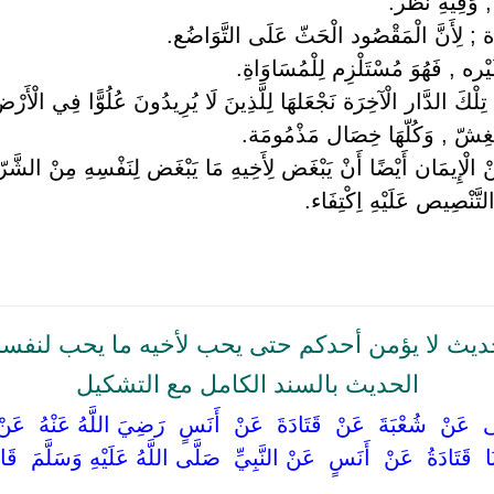
 وَفِيهِ نَظَر.
دَة ; لِأَنَّ الْمَقْصُود الْحَثّ عَلَى التَّوَاضُع.
ره , فَهُوَ مُسْتَلْزِم لِلْمُسَاوَاةِ.
لْكَ الدَّار الْآخِرَة نَجْعَلهَا لِلَّذِينَ لَا يُرِيدُونَ عُلُوًّا فِي الْأَرْض وَ
الْغِشّ , وَكُلّهَا خِصَال مَذْمُومَة.
مِنْ الْإِيمَان أَيْضًا أَنْ يَبْغَض لِأَخِيهِ مَا يَبْغَض لِنَفْسِهِ مِنْ الشَّر
َّنْصِيص عَلَيْهِ اِكْتِفَاء.
يث لا يؤمن أحدكم حتى يحب لأخيه ما يحب لنفس
الحديث بالسند الكامل مع التشكيل
حْيَى ‏ ‏عَنْ ‏ ‏شُعْبَةَ ‏ ‏عَنْ ‏ ‏قَتَادَةَ ‏ ‏عَنْ ‏ ‏أَنَسٍ ‏ ‏رَضِيَ اللَّهُ عَنْهُ ‏ ‏عَن
ا ‏ ‏قَتَادَةُ ‏ ‏عَنْ ‏ ‏أَنَسٍ ‏ ‏عَنْ النَّبِيِّ ‏ ‏صَلَّى اللَّهُ عَلَيْهِ وَسَلَّمَ ‏ ‏ق