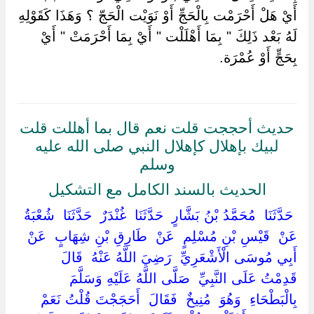
أَيْ هَلْ أَحْرَمْت بِالْحَجِّ أَوْ نَوَيْت الْحَجّ ؟ وَهَذَا كَقَوْلِهِ
لَهُ بَعْد ذَلِكَ " بِمَا أَهْلَلْت " أَيْ بِمَا أَحْرَمَتْ " أَيْ
بِحَجٍّ أَوْ عُمْرَة.
حديث أحججت قلت نعم قال بما أهللت قلت
لبيك بإهلال كإهلال النبي صلى الله عليه
وسلم
الحديث بالسند الكامل مع التشكيل
‏ ‏حَدَّثَنَا ‏ ‏مُحَمَّدُ بْنُ بَشَّارٍ ‏ ‏حَدَّثَنَا ‏ ‏غُنْدَرٌ ‏ ‏حَدَّثَنَا ‏ ‏شُعْبَةُ ‏
‏عَنْ ‏ ‏قَيْسِ بْنِ مُسْلِمٍ ‏ ‏عَنْ ‏ ‏طَارِقِ بْنِ شِهَابٍ ‏ ‏عَنْ ‏
‏أَبِي مُوسَى الْأَشْعَرِيِّ ‏ ‏رَضِيَ اللَّهُ عَنْهُ ‏ ‏قَالَ ‏
‏قَدِمْتُ عَلَى النَّبِيِّ ‏ ‏صَلَّى اللَّهُ عَلَيْهِ وَسَلَّمَ ‏
‏بِالْبَطْحَاءِ ‏ ‏وَهُوَ ‏ ‏مُنِيخٌ ‏ ‏فَقَالَ ‏ ‏أَحَجَجْتَ قُلْتُ نَعَمْ