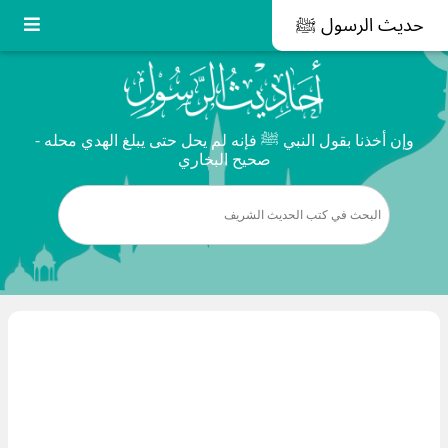
حديث الرسول ﷺ
وإن أخذنا بقول النبي ﷺ فإنه لم يحل حتى يبلغ الهدي محله -
صحيح البخاري