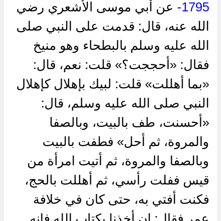
1795-
عن أبي موسى الأشعري رضي
الله عنه، قال: قدمت على النبي صلى
الله عليه وسلم بالبطحاء وهو منيخ
فقال: «أحججت؟» قلت: نعم، قال:
«بما أهللت» قلت: لبيك بإهلال كإهلال
النبي صلى الله عليه وسلم، قال:
«أحسنت، طف بالبيت، وبالصفا
والمروة، ثم أحل» فطفت بالبيت
وبالصفا والمروة، ثم أتيت امرأة من
قيس ففلت رأسي، ثم أهللت بالحج،
فكنت أفتي به، حتى كان في خلافة
عمر فقال: إن أخذنا بكتاب الله فإنه