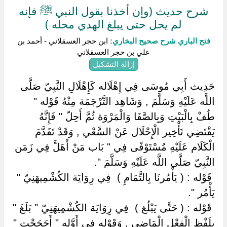
شرح حديث (وإن أخذنا بقول النبي ﷺ فإنه
لم يحل حتى يبلغ الهدي محله )
فتح الباري شرح صحيح البخاري:
ابن حجر العسقلاني - أحمد بن
علي بن حجر العسقلاني
إزالة التشكيل
حَدِيث أَبِي مُوسَى فِي إِهْلَاله كَإِهْلَالِ النَّبِيّ صَلَّى
اللَّه عَلَيْهِ وَسَلَّمَ , وَشَاهِد التَّرْجَمَة مِنْهُ قَوْله "
طُفْ بِالْبَيْتِ وَبِالصَّفَا وَالْمَرْوَة ثُمَّ أَحِلّ " فَإِنَّهُ
يَقْتَضِي تَأْخِير الْإِحْلَال عَنْ السَّعْي , وَقَدْ تَقَدَّمَ
الْكَلَام عَلَيْهِ مُسْتَوْفًى فِي " بَاب مَنْ أَهَلَّ فِي زَمَن
النَّبِيّ صَلَّى اللَّه عَلَيْهِ وَسَلَّمَ ".
‏ ‏قَوْله : ( يَأْمُرنَا بِالتَّمَامِ ) ‏ ‏فِي رِوَايَة الكُشْمِيهَنِيّ "
يَأْمُر ".
‏ ‏قَوْله : ( حَتَّى يَبْلُغ ) ‏ ‏فِي رِوَايَة الكُشْمِيهَنِيّ " بَلَغَ "
بِلَفْظِ الْفِعْل الْمَاضِي , وَقَوْله فِي أَوَّله " أَحَجَجْت "