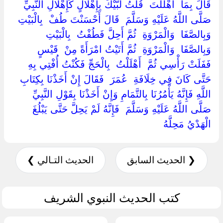
قَالَ بِمَا ‏ ‏أَهْلَلْتَ ‏ ‏قُلْتُ لَبَّيْكَ بِإِهْلَالٍ كَإِهْلَالِ النَّبِيِّ ‏
‏صَلَّى اللَّهُ عَلَيْهِ وَسَلَّمَ ‏ ‏قَالَ أَحْسَنْتَ طُفْ ‏ ‏بِالْبَيْتِ ‏
‏وَبِالصَّفَا ‏ ‏وَالْمَرْوَةِ ‏ ‏ثُمَّ أَحِلَّ فَطُفْتُ ‏ ‏بِالْبَيْتِ ‏
‏وَبِالصَّفَا ‏ ‏وَالْمَرْوَةِ ‏ ‏ثُمَّ أَتَيْتُ امْرَأَةً مِنْ ‏ ‏قَيْسٍ ‏
‏فَفَلَتْ رَأْسِي ثُمَّ ‏ ‏أَهْلَلْتُ ‏ ‏بِالْحَجِّ فَكُنْتُ أُفْتِي بِهِ
حَتَّى كَانَ فِي خِلَافَةِ ‏ ‏عُمَرَ ‏ ‏فَقَالَ إِنْ أَخَذْنَا بِكِتَابِ
اللَّهِ فَإِنَّهُ يَأْمُرُنَا بِالتَّمَامِ وَإِنْ أَخَذْنَا بِقَوْلِ النَّبِيِّ ‏
‏صَلَّى اللَّهُ عَلَيْهِ وَسَلَّمَ ‏ ‏فَإِنَّهُ لَمْ يَحِلَّ حَتَّى يَبْلُغَ
الْهَدْيُ مَحِلَّهُ ‏
❮ الحديث السابق
الحديث التـالي ❯
كتب الحديث النبوي الشريف