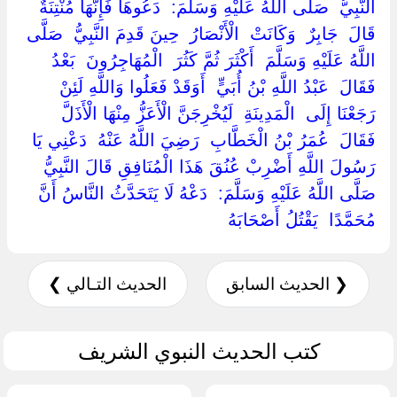
النَّبِيُّ ‏ ‏صَلَّى اللَّهُ عَلَيْهِ وَسَلَّمَ: ‏ ‏دَعُوهَا فَإِنَّهَا مُنْتِنَةٌ
قَالَ ‏ ‏جَابِرٌ ‏ ‏وَكَانَتْ ‏ ‏الْأَنْصَارُ ‏ ‏حِينَ قَدِمَ النَّبِيُّ ‏ ‏صَلَّى
اللَّهُ عَلَيْهِ وَسَلَّمَ ‏ ‏أَكْثَرَ ثُمَّ كَثُرَ ‏ ‏الْمُهَاجِرُونَ ‏ ‏بَعْدُ
فَقَالَ ‏ ‏عَبْدُ اللَّهِ بْنُ أُبَيٍّ ‏ ‏أَوَقَدْ فَعَلُوا وَاللَّهِ لَئِنْ
رَجَعْنَا إِلَى ‏ ‏الْمَدِينَةِ ‏ ‏لَيُخْرِجَنَّ الْأَعَزُّ مِنْهَا الْأَذَلَّ
فَقَالَ ‏ ‏عُمَرُ بْنُ الْخَطَّابِ ‏ ‏رَضِيَ اللَّهُ عَنْهُ ‏ ‏دَعْنِي يَا
رَسُولَ اللَّهِ أَضْرِبْ عُنُقَ هَذَا الْمُنَافِقِ قَالَ النَّبِيُّ ‏
‏صَلَّى اللَّهُ عَلَيْهِ وَسَلَّمَ: ‏ ‏دَعْهُ لَا يَتَحَدَّثُ النَّاسُ أَنَّ ‏
‏مُحَمَّدًا ‏ ‏يَقْتُلُ أَصْحَابَهُ ‏
❮ الحديث السابق
الحديث التـالي ❯
كتب الحديث النبوي الشريف