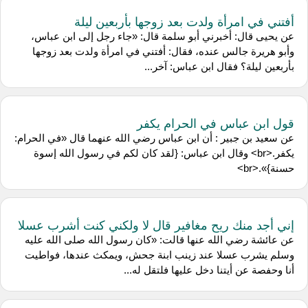
أفتني في امرأة ولدت بعد زوجها بأربعين ليلة
عن ‌يحيى قال: أخبرني ‌أبو سلمة قال: «جاء رجل إلى ابن عباس،
وأبو هريرة جالس عنده، فقال: أفتني في امرأة ولدت بعد زوجها
بأربعين ليلة؟ فقال ابن عباس: آخر...
قول ابن عباس في الحرام يكفر
عن ‌سعيد بن جبير : أن ‌ابن عباس رضي الله عنهما قال «في الحرام:
يكفر.<br> وقال ابن عباس: {لقد كان لكم في رسول الله إسوة
حسنة}».<br>
إني أجد منك ريح مغافير قال لا ولكني كنت أشرب عسلا
عن ‌عائشة رضي الله عنها قالت: «كان رسول الله صلى الله عليه
وسلم يشرب عسلا عند زينب ابنة جحش، ويمكث عندها، فواطيت
أنا وحفصة عن أيتنا دخل عليها فلتقل له...