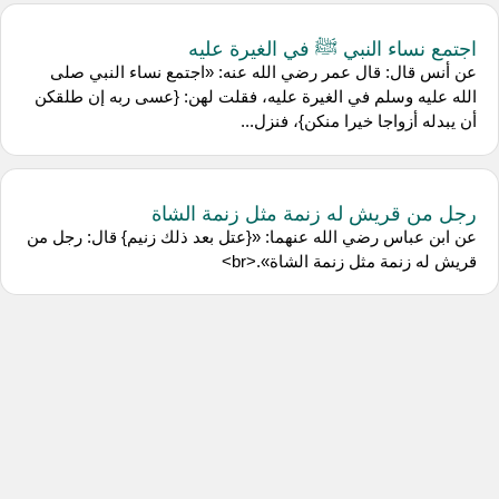
اجتمع نساء النبي ﷺ في الغيرة عليه
عن ‌أنس قال: قال ‌عمر رضي الله عنه: «اجتمع نساء النبي صلى
الله عليه وسلم في الغيرة عليه، فقلت لهن: {عسى ربه إن طلقكن
أن يبدله أزواجا خيرا منكن}، فنزل...
رجل من قريش له زنمة مثل زنمة الشاة
عن ‌ابن عباس رضي الله عنهما: «{عتل بعد ذلك زنيم} قال: رجل من
قريش له زنمة مثل زنمة الشاة».<br>