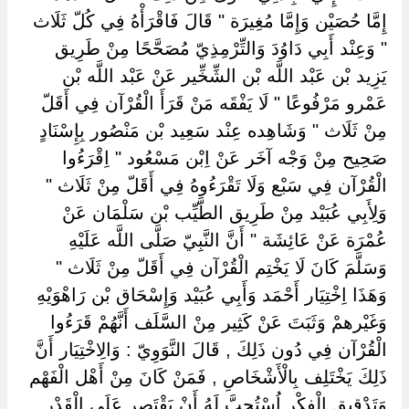
إِمَّا حُصَيْن وَإِمَّا مُغِيرَة " قَالَ فَاقْرَأْهُ فِي كُلّ ثَلَاث
" وَعِنْد أَبِي دَاوُدَ وَالتِّرْمِذِيّ مُصَحَّحًا مِنْ طَرِيق
يَزِيد بْن عَبْد اللَّه بْن الشِّخِّير عَنْ عَبْد اللَّه بْن
عَمْرو مَرْفُوعًا " لَا يَفْقَه مَنْ قَرَأَ الْقُرْآن فِي أَقَلّ
مِنْ ثَلَاث " وَشَاهِده عِنْد سَعِيد بْن مَنْصُور بِإِسْنَادٍ
صَحِيح مِنْ وَجْه آخَر عَنْ اِبْن مَسْعُود " اِقْرَءُوا
الْقُرْآن فِي سَبْع وَلَا تَقْرَءُوهُ فِي أَقَلّ مِنْ ثَلَاث "
وَلِأَبِي عُبَيْد مِنْ طَرِيق الطَّيِّب بْن سَلْمَان عَنْ
عُمْرَة عَنْ عَائِشَة " أَنَّ النَّبِيّ صَلَّى اللَّه عَلَيْهِ
وَسَلَّمَ كَانَ لَا يَخْتِم الْقُرْآن فِي أَقَلّ مِنْ ثَلَاث "
وَهَذَا اِخْتِيَار أَحْمَد وَأَبِي عُبَيْد وَإِسْحَاق بْن رَاهْوَيْهِ
وَغَيْرهمْ وَثَبَتَ عَنْ كَثِير مِنْ السَّلَف أَنَّهُمْ قَرَءُوا
الْقُرْآن فِي دُون ذَلِكَ , قَالَ النَّوَوِيّ : وَالِاخْتِيَار أَنَّ
ذَلِكَ يَخْتَلِف بِالْأَشْخَاصِ , فَمَنْ كَانَ مِنْ أَهْل الْفَهْم
وَتَدْقِيق الْفِكْر اُسْتُحِبَّ لَهُ أَنْ يَقْتَصِر عَلَى الْقَدْر