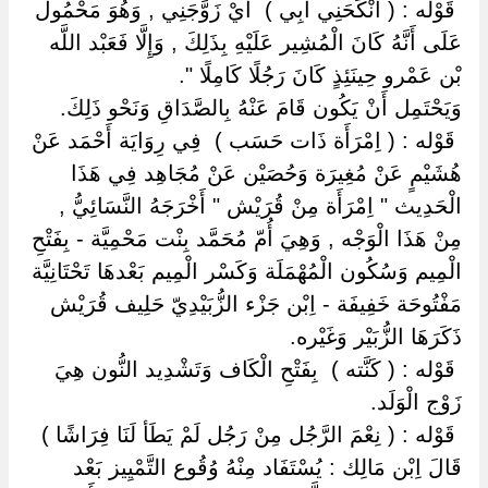
‏ ‏قَوْله : ( أَنْكَحَنِي أَبِي ) ‏ ‏أَيْ زَوَّجَنِي , وَهُوَ مَحْمُول
عَلَى أَنَّهُ كَانَ الْمُشِير عَلَيْهِ بِذَلِكَ , وَإِلَّا فَعَبْد اللَّه
بْن عَمْرو حِينَئِذٍ كَانَ رَجُلًا كَامِلًا ".
وَيَحْتَمِل أَنْ يَكُون قَامَ عَنْهُ بِالصَّدَاقِ وَنَحْو ذَلِكَ.
‏ ‏قَوْله : ( اِمْرَأَة ذَات حَسَب ) ‏ ‏فِي رِوَايَة أَحْمَد عَنْ
هُشَيْمٍ عَنْ مُغِيرَة وَحُصَيْن عَنْ مُجَاهِد فِي هَذَا
الْحَدِيث " اِمْرَأَة مِنْ قُرَيْش " أَخْرَجَهُ النَّسَائِيُّ ,
مِنْ هَذَا الْوَجْه , وَهِيَ أُمّ مُحَمَّد بِنْت مَحْمِيَّة - بِفَتْحِ
الْمِيم وَسُكُون الْمُهْمَلَة وَكَسْر الْمِيم بَعْدهَا تَحْتَانِيَّة
مَفْتُوحَة خَفِيفَة - اِبْن جَزْء الزُّبَيْدِيّ حَلِيف قُرَيْش
ذَكَرَهَا الزُّبَيْر وَغَيْره.
‏ ‏قَوْله : ( كَنَّته ) ‏ ‏بِفَتْحِ الْكَاف وَتَشْدِيد النُّون هِيَ
زَوْج الْوَلَد.
‏ ‏قَوْله : ( نِعْمَ الرَّجُل مِنْ رَجُل لَمْ يَطَأ لَنَا فِرَاشًا ) ‏
‏قَالَ اِبْن مَالِك : يُسْتَفَاد مِنْهُ وُقُوع التَّمْيِيز بَعْد