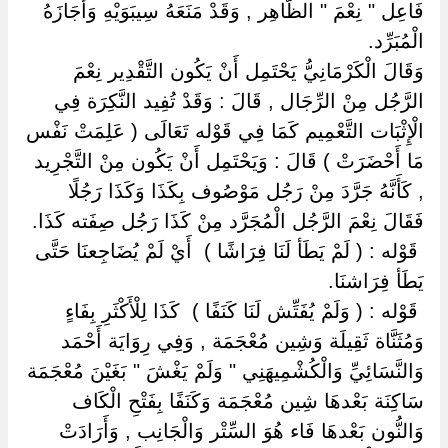
فَاعِل " نِعْمَ " الظَّاهِر , وَقَدْ مَنَعَهُ سِيبَوَيْهِ وَأَجَازَهُ
الْمُبَرِّد.
وَقَالَ الْكَرْمَانِيُّ يَحْتَمِل أَنْ يَكُون التَّقْدِير نِعْمَ
الرَّجُل مِنْ الرِّجَال , قَالَ : وَقَدْ تُفِيد النَّكِرَة فِي
الْإِثْبَات التَّعْمِيم كَمَا فِي قَوْله تَعَالَى ( عَلِمَتْ نَفْس
مَا أَحْضَرَتْ ) قَالَ : وَيَحْتَمِل أَنْ يَكُون مِنْ التَّجْرِيد
, كَأَنَّهُ جَرَّدَ مِنْ رَجُل مَوْصُوف بِكَذَا وَكَذَا رَجُلًا
فَقَالَ نِعْمَ الرَّجُل الْمُجَرَّد مِنْ كَذَا رَجُل صِفَته كَذَا.
‏ ‏قَوْله : ( لَمْ يَطَأ لَنَا فِرَاشًا ) ‏ ‏أَيْ لَمْ يُضَاجِعنَا حَتَّى
يَطَأ فِرَاشنَا.
‏ ‏قَوْله : ( وَلَمْ يُفَتِّش لَنَا كَنَفًا ) ‏ ‏كَذَا لِلْأَكْثَرِ بِفَاءٍ
وَمُثَنَّاة ثَقِيلَة وَشِين مُعْجَمَة , وَفِي رِوَايَة أَحْمَد
وَالنَّسَائِيِّ وَالْكُشْمِيهَنِي " وَلَمْ يَغْشَ " بَغَيْنَ مُعْجَمَة
سَاكِنَة بَعْدهَا شِين مُعْجَمَة وَكَنَفًا بِفَتْحِ الْكَاف
وَالنُّون بَعْدهَا فَاء هُوَ السِّتْر وَالْجَانِب , وَأَرَادَتْ