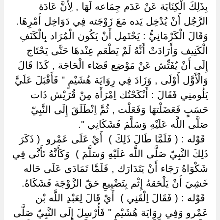
بِذَلِكَ الْكِنَايَة عَنْ عَدَم جِمَاعه لَهَا , لِأَنَّ عَادَة
الرَّجُل أَنْ يُدْخِل يَده مَعَ زَوْجَته فِي دَوَاخِل أَمْرِهَا.
وَقَالَ الْكَرْمَانِيُّ : يَحْتَمِل أَنْ يَكُون الْمُرَاد بِالْكَنَفِ
الْكَنِيف وَأَرَادَتْ أَنَّهُ لَمْ يَطْعَم عِنْدهَا حَتَّى يَحْتَاج
إِلَى أَنْ يُفَتِّش عَنْ مَوْضِع قَضَاء الْحَاجَة , كَذَا قَالَ
وَالْأَوَّل أَوْلَى , وَزَادَ فِي رِوَايَة هُشَيْمٍ " فَأَقْبَلَ عَلَيَّ
يَلُومنِي فَقَالَ : أَنْكَحْتُك اِمْرَأَة مِنْ قُرَيْش ذَات
حَسَبٍ فَعَضَلْتهَا وَفَعَلْت , ثُمَّ اِنْطَلَقَ إِلَى النَّبِيّ
صَلَّى اللَّه عَلَيْهِ وَسَلَّمَ فَشَكَانِي ".
‏ ‏قَوْله : ( فَلَمَّا طَالَ ذَلِكَ ) ‏ ‏أَيْ عَلَى عَمْرو ‏ ‏( ذَكَرَ
ذَلِكَ النَّبِيّ صَلَّى اللَّه عَلَيْهِ وَسَلَّمَ ) ‏ ‏وَكَأَنَّهُ تَأَنَّى فِي
شَكْوَاهُ رَجَاء أَنْ يَتَدَارَك , فَلَمَّا تَمَادَى عَلَى حَاله
خَشِيَ أَنْ يَلْحَقهُ إِثْم بِتَضْيِيعِ حَقّ الزَّوْجَة فَشَكَاهُ.
‏ ‏قَوْله : ( فَقَالَ اِلْقَنِي ) ‏ ‏أَيْ قَالَ لِعَبْدِ اللَّه بْن
عَمْرو وَفِي رِوَايَة هُشَيْمٍ " فَأُرْسِلَ إِلَى النَّبِيّ صَلَّى