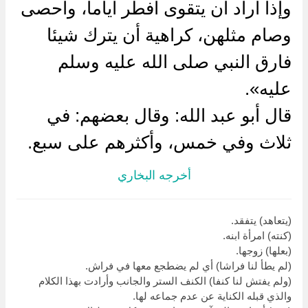
وإذا أراد أن يتقوى أفطر أياما، وأحصى
وصام مثلهن، كراهية أن يترك شيئا
فارق النبي صلى الله عليه وسلم
عليه».
قال أبو عبد الله: وقال بعضهم: في
ثلاث وفي خمس، وأكثرهم على سبع.
أخرجه البخاري
(يتعاهد) يتفقد.
(كنته) امرأة ابنه.
(بعلها) زوجها.
(لم يطأ لنا فراشا) أي لم يضطجع معها في فراش.
(ولم يفتش لنا كنفا) الكنف الستر والجانب وأرادت بهذا الكلام
والذي قبله الكناية عن عدم جماعه لها.