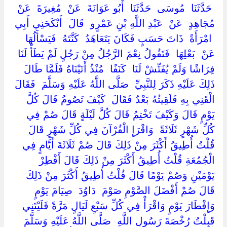
‏ ‏حَدَّثَنَا ‏ ‏مُوسَى ‏ ‏حَدَّثَنَا ‏ ‏أَبُو عَوَانَةَ ‏ ‏عَنْ ‏ ‏مُغِيرَةَ ‏ ‏عَنْ ‏
‏مُجَاهِدٍ ‏ ‏عَنْ ‏ ‏عَبْدِ اللَّهِ بْنِ عَمْرٍو ‏ ‏قَالَ ‏ ‏أَنْكَحَنِي أَبِي
‏ ‏امْرَأَةً ‏ ‏ذَاتَ حَسَبٍ فَكَانَ يَتَعَاهَدُ ‏ ‏كَنَّتَهُ ‏ ‏فَيَسْأَلُهَا
عَنْ ‏ ‏بَعْلِهَا ‏ ‏فَتَقُولُ نِعْمَ الرَّجُلُ مِنْ رَجُلٍ لَمْ يَطَأْ لَنَا
فِرَاشًا وَلَمْ يُفَتِّشْ لَنَا ‏ ‏كَنَفًا ‏ ‏مُنْذُ أَتَيْنَاهُ فَلَمَّا طَالَ
ذَلِكَ عَلَيْهِ ذَكَرَ لِلنَّبِيِّ ‏ ‏صَلَّى اللَّهُ عَلَيْهِ وَسَلَّمَ ‏ ‏فَقَالَ
الْقَنِي بِهِ فَلَقِيتُهُ بَعْدُ فَقَالَ ‏ ‏كَيْفَ تَصُومُ قَالَ كُلَّ
يَوْمٍ قَالَ وَكَيْفَ تَخْتِمُ قَالَ كُلَّ لَيْلَةٍ قَالَ صُمْ فِي
كُلِّ شَهْرٍ ثَلَاثَةً ‏ ‏وَاقْرَإِ الْقُرْآنَ فِي كُلِّ شَهْرٍ قَالَ
قُلْتُ أُطِيقُ أَكْثَرَ مِنْ ذَلِكَ قَالَ صُمْ ثَلَاثَةَ أَيَّامٍ فِي
الْجُمُعَةِ قُلْتُ أُطِيقُ أَكْثَرَ مِنْ ذَلِكَ قَالَ أَفْطِرْ
يَوْمَيْنِ وَصُمْ يَوْمًا قَالَ قُلْتُ أُطِيقُ أَكْثَرَ مِنْ ذَلِكَ
قَالَ صُمْ أَفْضَلَ الصَّوْمِ صَوْمَ ‏ ‏دَاوُدَ ‏ ‏صِيَامَ يَوْمٍ
وَإِفْطَارَ يَوْمٍ وَاقْرَأْ فِي كُلِّ سَبْعِ لَيَالٍ مَرَّةً فَلَيْتَنِي
قَبِلْتُ رُخْصَةَ رَسُولِ اللَّهِ ‏ ‏صَلَّى اللَّهُ عَلَيْهِ وَسَلَّمَ ‏