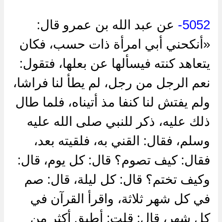
5052-
عن ‌عبد الله بن عمرو قال:
«أنكحني أبي امرأة ذات حسب، فكان
يتعاهد كنته فيسألها عن بعلها، فتقول:
نعم الرجل من رجل، لم يطأ لنا فراشا،
ولم يفتش لنا كنفا مذ أتيناه، فلما طال
ذلك عليه، ذكر للنبي صلى الله عليه
وسلم، فقال: القني به، فلقيته بعد،
فقال: كيف تصوم؟ قال: كل يوم، قال:
وكيف تختم؟ قال: كل ليلة، قال: صم
في كل شهر ثلاثة، واقرأ القرآن في
كل شهر، قال: قلت: أطيق أكثر من