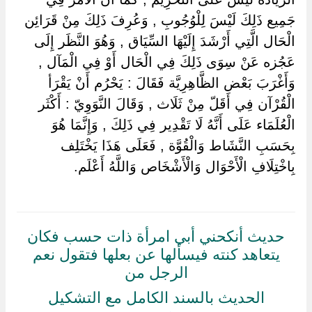
جَمِيع ذَلِكَ لَيْسَ لِلْوُجُوبِ , وَعُرِفَ ذَلِكَ مِنْ قَرَائِن
الْحَال الَّتِي أَرْشَدَ إِلَيْهَا السِّيَاق , وَهُوَ النَّظَر إِلَى
عَجُزه عَنْ سِوَى ذَلِكَ فِي الْحَال أَوْ فِي الْمَآل ,
وَأَغْرَبَ بَعْض الظَّاهِرِيَّة فَقَالَ : يَحْرُم أَنْ يَقْرَأ
الْقُرْآن فِي أَقَلّ مِنْ ثَلَاث , وَقَالَ النَّوَوِيّ : أَكْثَر
الْعُلَمَاء عَلَى أَنَّهُ لَا تَقْدِير فِي ذَلِكَ , وَإِنَّمَا هُوَ
بِحَسَبِ النَّشَاط وَالْقُوَّة , فَعَلَى هَذَا يَخْتَلِف
بِاخْتِلَافِ الْأَحْوَال وَالْأَشْخَاص وَاللَّهُ أَعْلَم.
حديث أنكحني أبي امرأة ذات حسب فكان
يتعاهد كنته فيسألها عن بعلها فتقول نعم
الرجل من
الحديث بالسند الكامل مع التشكيل