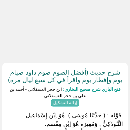
شرح حديث (أفضل الصوم صوم داود صيام
يوم وإفطار يوم واقرأ في كل سبع ليال مرة)
فتح الباري شرح صحيح البخاري:
ابن حجر العسقلاني - أحمد بن
علي بن حجر العسقلاني
إزالة التشكيل
‏ ‏قَوْله : ( حَدَّثَنَا مُوسَى ) ‏ ‏هُوَ اِبْن إِسْمَاعِيل
التَّبُوذَكِيُّ , وَمُغِيرَة هُوَ اِبْن مِقْسَم.