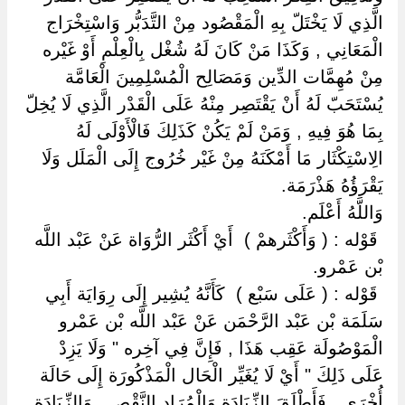
الَّذِي لَا يَخْتَلّ بِهِ الْمَقْصُود مِنْ التَّدَبُّر وَاسْتِخْرَاج
الْمَعَانِي , وَكَذَا مَنْ كَانَ لَهُ شُغْل بِالْعِلْمِ أَوْ غَيْره
مِنْ مُهِمَّات الدِّين وَمَصَالِح الْمُسْلِمِينَ الْعَامَّة
يُسْتَحَبّ لَهُ أَنْ يَقْتَصِر مِنْهُ عَلَى الْقَدْر الَّذِي لَا يُخِلّ
بِمَا هُوَ فِيهِ , وَمَنْ لَمْ يَكُنْ كَذَلِكَ فَالْأَوْلَى لَهُ
الِاسْتِكْثَار مَا أَمْكَنَهُ مِنْ غَيْر خُرُوج إِلَى الْمَلَل وَلَا
يَقْرَؤُهُ هَذْرَمَة.
وَاللَّهُ أَعْلَم.
‏ ‏قَوْله : ( وَأَكْثَرهمْ ) ‏ ‏أَيْ أَكْثَر الرُّوَاة عَنْ عَبْد اللَّه
بْن عَمْرو.
‏ ‏قَوْله : ( عَلَى سَبْع ) ‏ ‏كَأَنَّهُ يُشِير إِلَى رِوَايَة أَبِي
سَلَمَة بْن عَبْد الرَّحْمَن عَنْ عَبْد اللَّه بْن عَمْرو
الْمَوْصُولَة عَقِب هَذَا , فَإِنَّ فِي آخِره " وَلَا يَزِدْ
عَلَى ذَلِكَ " أَيْ لَا يُغَيِّر الْحَال الْمَذْكُورَة إِلَى حَالَة
أُخْرَى , فَأَطْلَقَ الزِّيَادَة وَالْمُرَاد النَّقْص , وَالزِّيَادَة