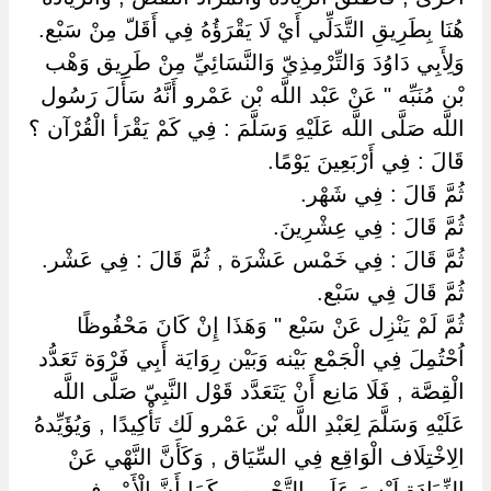
هُنَا بِطَرِيقِ التَّدَلِّي أَيْ لَا يَقْرَؤُهُ فِي أَقَلّ مِنْ سَبْع.
وَلِأَبِي دَاوُدَ وَالتِّرْمِذِيّ وَالنَّسَائِيِّ مِنْ طَرِيق وَهْب
بْن مُنَبِّه " عَنْ عَبْد اللَّه بْن عَمْرو أَنَّهُ سَأَلَ رَسُول
اللَّه صَلَّى اللَّه عَلَيْهِ وَسَلَّمَ : فِي كَمْ يَقْرَأ الْقُرْآن ؟
قَالَ : فِي أَرْبَعِينَ يَوْمًا.
ثُمَّ قَالَ : فِي شَهْر.
ثُمَّ قَالَ : فِي عِشْرِينَ.
ثُمَّ قَالَ : فِي خَمْس عَشْرَة , ثُمَّ قَالَ : فِي عَشْر.
ثُمَّ قَالَ فِي سَبْع.
ثُمَّ لَمْ يَنْزِل عَنْ سَبْع " وَهَذَا إِنْ كَانَ مَحْفُوظًا
اُحْتُمِلَ فِي الْجَمْع بَيْنه وَبَيْن رِوَايَة أَبِي فَرْوَة تَعَدُّد
الْقِصَّة , فَلَا مَانِع أَنْ يَتَعَدَّد قَوْل النَّبِيّ صَلَّى اللَّه
عَلَيْهِ وَسَلَّمَ لِعَبْدِ اللَّه بْن عَمْرو لَك تَأْكِيدًا , وَيُؤَيِّدهُ
الِاخْتِلَاف الْوَاقِع فِي السِّيَاق , وَكَأَنَّ النَّهْي عَنْ
الزِّيَادَة لَيْسَ عَلَى التَّحْرِيم , كَمَا أَنَّ الْأَمْر فِي