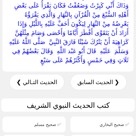
‏وَذَاكَ أَنِّي كَبِرْتُ وَضَعُفْتُ فَكَانَ يَقْرَأُ عَلَى بَعْضِ
أَهْلِهِ السُّبْعَ مِنْ الْقُرْآنِ بِالنَّهَارِ وَالَّذِي يَقْرَؤُهُ
يَعْرِضُهُ مِنْ النَّهَارِ لِيَكُونَ أَخَفَّ عَلَيْهِ بِاللَّيْلِ وَإِذَا
أَرَادَ أَنْ يَتَقَوَّى أَفْطَرَ أَيَّامًا وَأَحْصَى وَصَامَ مِثْلَهُنَّ
كَرَاهِيَةَ أَنْ يَتْرُكَ شَيْئًا فَارَقَ النَّبِيَّ ‏ ‏صَلَّى اللَّهُ عَلَيْهِ
وَسَلَّمَ ‏ ‏عَلَيْهِ ‏ ‏قَالَ أَبُو عَبْد اللَّهِ ‏ ‏وَقَالَ بَعْضُهُمْ فِي
ثَلَاثٍ وَفِي خَمْسٍ وَأَكْثَرُهُمْ عَلَى سَبْعٍ ‏
❮ الحديث السابق
الحديث التـالي ❯
كتب الحديث النبوي الشريف
✅ صحيح البخاري
✅ صحيح مسلم