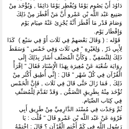
دَاوُدَ أَنْ يَصُوم يَوْمًا وَيُفْطِر يَوْمًا دَائِمًا , وَيُؤْخَذ مِنْ
صَنِيع عَبْد اللَّه بْن عَمْرو أَنَّ مَنْ أَفْطَرَ مِنْ ذَلِكَ
وَصَامَ قَدْر مَا أَفْطَرَ أَنَّهُ يُجْزِئ عَنْهُ صِيَام يَوْم
وَإِفْطَار يَوْم.
‏ ‏قَوْله : ( وَقَالَ بَعْضهمْ فِي ثَلَاث أَوْ فِي سَبْع ) ‏ ‏كَذَا
لِأَبِي ذَرّ , وَلِغَيْرِهِ " فِي ثَلَاث وَفِي خَمْس " وَسَقَطَ
ذَلِكَ لِلنَّسَفِيِّ , وَكَأَنَّ الْمُصَنِّف أَشَارَ بِذَلِكَ إِلَى
رِوَايَة شُعْبَة عَنْ مُغِيرَة بِهَذَا الْإِسْنَاد فَقَالَ " اِقْرَأْ
الْقُرْآن فِي كُلّ شَهْر " قَالَ : إِنِّي أُطِيق أَكْثَر مِنْ
ذَلِكَ , فَمَا زَالَ حَتَّى قَالَ فِي ثَلَاث , فَإِنَّ الْخَمْس
تُؤْخَذ مِنْهُ بِطَرِيقِ التَّضَمُّن , وَقَدْ تَقَدَّمَ لِلْمُصَنِّفِ
فِي كِتَاب الصِّيَام.
ثُمَّ وَجَدْت فِي مُسْنَد الدَّارِمِيِّ مِنْ طَرِيق أَبِي
فَرْوَة عَنْ عَبْد اللَّه بْن عَمْرو قَالَ " قُلْت : يَا
رَسُول اللَّه فِي كَمْ أَخْتِم الْقُرْآن ؟ قَالَ : اِخْتِمْهُ