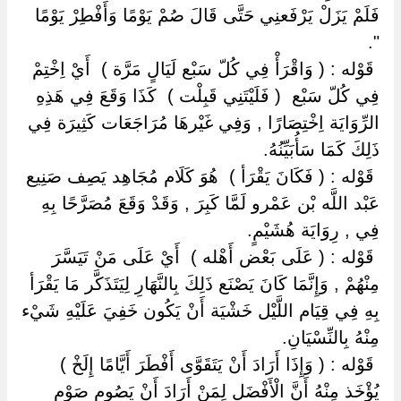
فَلَمْ يَزَلْ يَرْفَعنِي حَتَّى قَالَ صُمْ يَوْمًا وَأَفْطِرْ يَوْمًا
".
‏ ‏قَوْله : ( وَاقْرَأْ فِي كُلّ سَبْع لَيَالٍ مَرَّة ) ‏ ‏أَيْ اِخْتِمْ
فِي كُلّ سَبْع ‏ ‏( فَلَيْتَنِي قَبِلْت ) ‏ ‏كَذَا وَقَعَ فِي هَذِهِ
الرِّوَايَة اِخْتِصَارًا , وَفِي غَيْرهَا مُرَاجَعَات كَثِيرَة فِي
ذَلِكَ كَمَا سَأُبَيِّنُهُ.
‏ ‏قَوْله : ( فَكَانَ يَقْرَأ ) ‏ ‏هُوَ كَلَام مُجَاهِد يَصِف صَنِيع
عَبْد اللَّه بْن عَمْرو لَمَّا كَبِرَ , وَقَدْ وَقَعَ مُصَرَّحًا بِهِ
فِي , رِوَايَة هُشَيْمٍ.
‏ ‏قَوْله : ( عَلَى بَعْض أَهْله ) ‏ ‏أَيْ عَلَى مَنْ تَيَسَّرَ
مِنْهُمْ , وَإِنَّمَا كَانَ يَصْنَع ذَلِكَ بِالنَّهَارِ لِيَتَذَكَّر مَا يَقْرَأ
بِهِ فِي قِيَام اللَّيْل خَشْيَة أَنْ يَكُون خَفِيَ عَلَيْهِ شَيْء
مِنْهُ بِالنِّسْيَانِ.
‏ ‏قَوْله : ( وَإِذَا أَرَادَ أَنْ يَتَقَوَّى أَفْطَرَ أَيَّامًا إِلَخْ ) ‏
‏يُؤْخَذ مِنْهُ أَنَّ الْأَفْضَل لِمَنْ أَرَادَ أَنْ يَصُوم صَوْم