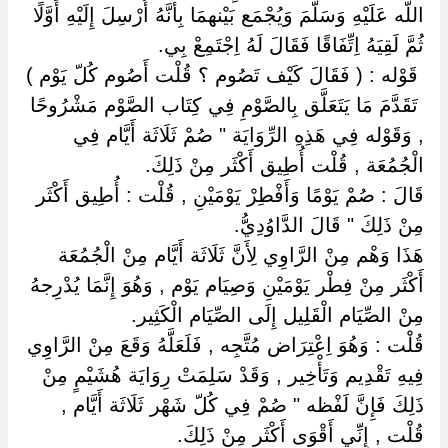
اللَّه عَلَيْهِ وَسَلَّمَ وَيُجْمَع بَيْنهمَا بِأَنَّهُ أُرْسِلَ إِلَيْهِ أَوَّلًا
ثُمَّ لَقِيَهُ اِتِّفَاقًا فَقَالَ لَهُ اِجْتَمِعْ بِي.
‏ ‏قَوْله : ( فَقَالَ كَيْف تَصُوم ؟ قُلْت أَصُوم كُلّ يَوْم )
‏ ‏تَقَدَّمَ مَا يَتَعَلَّق بِالصَّوْمِ فِي كِتَاب الصَّوْم مَشْرُوحًا
, وَقَوْله فِي هَذِهِ الرِّوَايَة " صُمْ ثَلَاثَة أَيَّام فِي
الْجُمُعَة , قُلْت أُطِيق أَكْثَر مِنْ ذَلِكَ.
قَالَ : صُمْ يَوْمًا وَأَفْطِرْ يَوْمَيْنِ , قُلْت : أُطِيق أَكْثَر
مِنْ ذَلِكَ " قَالَ الدَّاوُدِيُّ.
هَذَا وَهْم مِنْ الرَّاوِي لِأَنَّ ثَلَاثَة أَيَّام مِنْ الْجُمُعَة
أَكْثَر مِنْ فِطْر يَوْمَيْنِ وَصِيَام يَوْم , وَهُوَ إِنَّمَا يُدْرِجهُ
مِنْ الصِّيَام الْقَلِيل إِلَى الصِّيَام الْكَثِير.
قُلْت : وَهُوَ اِعْتِرَاض مُتَّجِه , فَلَعَلَّهُ وَقَعَ مِنْ الرَّاوِي
فِيهِ تَقْدِيم وَتَأْخِير , وَقَدْ سَلِمَتْ رِوَايَة هُشَيْمٍ مِنْ
ذَلِكَ فَإِنَّ لَفْظه " صُمْ فِي كُلّ شَهْر ثَلَاثَة أَيَّام ,
قُلْت , إِنِّي أَقْوَى أَكْثَر مِنْ ذَلِكَ.