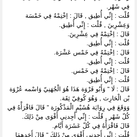
فِي شَهْر.
قُلْت : إِنِّي أُطِيق , قَالَ : اِخْتِمْهُ فِي خَمْسَة
وَعِشْرِينَ , قُلْت : إِنِّي أُطِيق.
قَالَ : اِخْتِمْهُ فِي عِشْرِينَ.
قُلْت : إِنِّي أُطِيق.
قَالَ : اِخْتِمْهُ فِي خَمْس عَشْرَة.
قُلْت : إِنِّي أُطِيق.
قَالَ : اِخْتِمْهُ فِي خَمْس.
قُلْت : إِنِّي أُطِيق.
قَالَ : لَا " وَأَبُو فَرْوَة هَذَا هُوَ الْجُهَنِيّ وَاسْمه عُرْوَة
بْن الْحَارِث , وَهُوَ كُوفِيّ ثِقَة.
وَوَقَعَ فِي رِوَايَة هُشَيْمٍ الْمَذْكُورَة " قَالَ فَاقْرَأْهُ فِي
كُلّ شَهْر , قُلْت : إِنِّي أَجِدنِي أَقْوَى مِنْ ذَلِكَ.
قَالَ فَاقْرَأْهُ فِي كُلّ عَشَرَة أَيَّام.
قُلْت : إِنِّي أَجِدنِي أَقْوَى مِنْ ذَلِكَ " قَالَ أَحَدهمَا