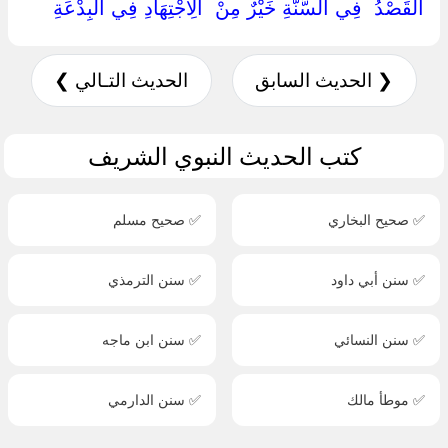
‏الْقَصْدُ ‏ ‏فِي السُّنَّةِ خَيْرٌ مِنْ ‏ ‏الِاجْتِهَادِ فِي الْبِدْعَةِ ‏
❮ الحديث السابق
الحديث التـالي ❯
كتب الحديث النبوي الشريف
✅ صحيح البخاري
✅ صحيح مسلم
✅ سنن أبي داود
✅ سنن الترمذي
✅ سنن النسائي
✅ سنن ابن ماجه
✅ موطأ مالك
✅ سنن الدارمي