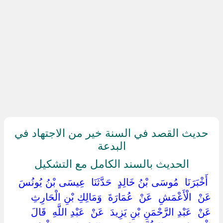
حديث القصد في السنة خير من الاجتهاد في
البدعة
الحديث بالسند الكامل مع التشكيل
‏ ‏أَخْبَرَنَا ‏ ‏مُوسَى بْنُ خَالِدٍ ‏ ‏حَدَّثَنَا ‏ ‏عِيسَى بْنُ يُونُسَ ‏
‏عَنْ ‏ ‏الْأَعْمَشِ ‏ ‏عَنْ ‏ ‏عُمَارَةَ ‏ ‏وَمَالِكِ بْنِ الْحَارِثِ ‏
‏عَنْ ‏ ‏عَبْدِ الرَّحْمَنِ بْنِ يَزِيدَ ‏ ‏عَنْ ‏ ‏عَبْدِ اللَّهِ ‏ ‏قَالَ ‏