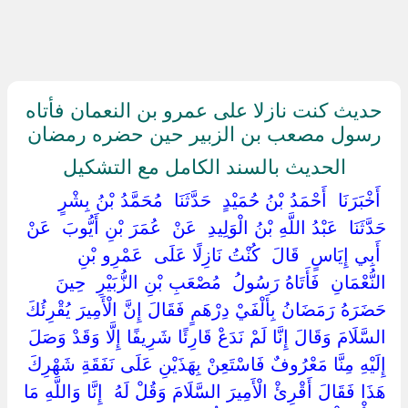
حديث كنت نازلا على عمرو بن النعمان فأتاه
رسول مصعب بن الزبير حين حضره رمضان
الحديث بالسند الكامل مع التشكيل
‏ ‏أَخْبَرَنَا ‏ ‏أَحْمَدُ بْنُ حُمَيْدٍ ‏ ‏حَدَّثَنَا ‏ ‏مُحَمَّدُ بْنُ بِشْرٍ ‏
‏حَدَّثَنَا ‏ ‏عَبْدُ اللَّهِ بْنُ الْوَلِيدِ ‏ ‏عَنْ ‏ ‏عُمَرَ بْنِ أَيُّوبَ ‏ ‏عَنْ
‏ ‏أَبِي إِيَاسٍ ‏ ‏قَالَ ‏ ‏كُنْتُ نَازِلًا عَلَى ‏ ‏عَمْرِو بْنِ
النُّعْمَانِ ‏ ‏فَأَتَاهُ رَسُولُ ‏ ‏مُصْعَبِ بْنِ الزُّبَيْرِ ‏ ‏حِينَ
حَضَرَهُ رَمَضَانُ بِأَلْفَيْ دِرْهَمٍ فَقَالَ إِنَّ الْأَمِيرَ يُقْرِئُكَ
السَّلَامَ وَقَالَ إِنَّا لَمْ نَدَعْ قَارِئًا شَرِيفًا إِلَّا وَقَدْ وَصَلَ
إِلَيْهِ مِنَّا مَعْرُوفٌ فَاسْتَعِنْ بِهَذَيْنِ عَلَى نَفَقَةِ شَهْرِكَ
هَذَا فَقَالَ أَقْرِئْ الْأَمِيرَ السَّلَامَ وَقُلْ لَهُ ‏ ‏إِنَّا وَاللَّهِ مَا