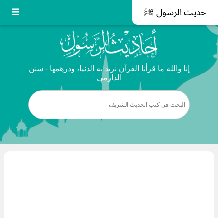
حديث الرسول ﷺ
إنا والله ما قرأنا القرآن نريد به الدنيا، ودرهمها - سنن
الدارمي