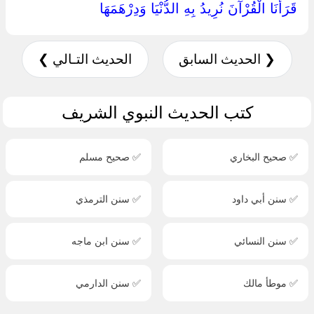
قَرَأْنَا الْقُرْآنَ نُرِيدُ بِهِ الدُّنْيَا وَدِرْهَمَهَا ‏
❮ الحديث السابق
الحديث التـالي ❯
كتب الحديث النبوي الشريف
✅ صحيح البخاري
✅ صحيح مسلم
✅ سنن أبي داود
✅ سنن الترمذي
✅ سنن النسائي
✅ سنن ابن ماجه
✅ موطأ مالك
✅ سنن الدارمي