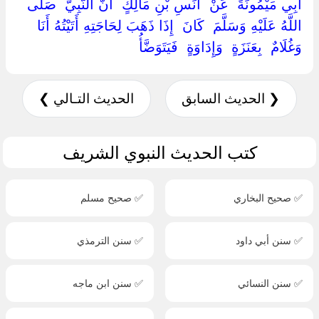
أَبِي مَيْمُونَةَ ‏ ‏عَنْ ‏ ‏أَنَسِ بْنِ مَالِكٍ ‏ ‏أَنَّ النَّبِيَّ ‏ ‏صَلَّى
اللَّهُ عَلَيْهِ وَسَلَّمَ ‏ ‏كَانَ ‏ ‏إِذَا ذَهَبَ لِحَاجَتِهِ أَتَيْتُهُ أَنَا
وَغُلَامٌ ‏ ‏بِعَنَزَةٍ ‏ ‏وَإِدَاوَةٍ ‏ ‏فَيَتَوَضَّأُ ‏
❮ الحديث السابق
الحديث التـالي ❯
كتب الحديث النبوي الشريف
✅ صحيح البخاري
✅ صحيح مسلم
✅ سنن أبي داود
✅ سنن الترمذي
✅ سنن النسائي
✅ سنن ابن ماجه