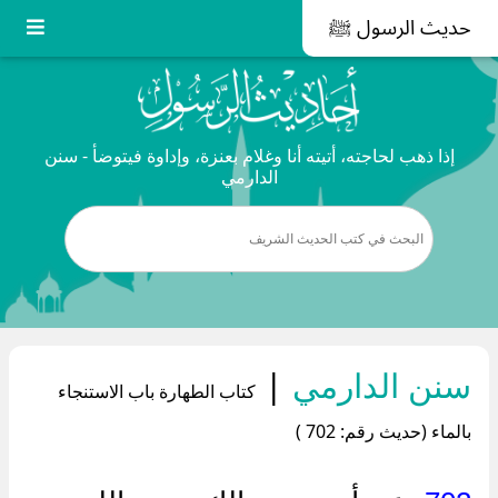
حديث الرسول ﷺ
إذا ذهب لحاجته، أتيته أنا وغلام بعنزة، وإداوة فيتوضأ - سنن
الدارمي
سنن الدارمي
|
كتاب الطهارة باب الاستنجاء
بالماء (حديث رقم: 702 )