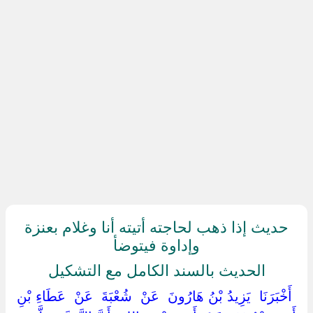
حديث إذا ذهب لحاجته أتيته أنا وغلام بعنزة
وإداوة فيتوضأ
الحديث بالسند الكامل مع التشكيل
‏ ‏أَخْبَرَنَا ‏ ‏يَزِيدُ بْنُ هَارُونَ ‏ ‏عَنْ ‏ ‏شُعْبَةَ ‏ ‏عَنْ ‏ ‏عَطَاءِ بْنِ