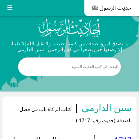
حديث الرسول ﷺ
ما تصدق امرؤ بصدقة من كسب طيب، ولا يقبل الله إلا طيبا،
إلا وضعها حين يضعها في كف الرحمن - سنن الدارمي
سنن الدارمي
|
كتاب الزكاة باب في فضل
الصدقة (حديث رقم: 1717 )