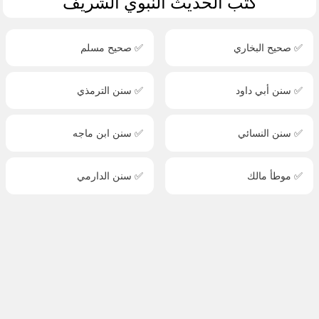
كتب الحديث النبوي الشريف
✅ صحيح البخاري
✅ صحيح مسلم
✅ سنن أبي داود
✅ سنن الترمذي
✅ سنن النسائي
✅ سنن ابن ماجه
✅ موطأ مالك
✅ سنن الدارمي