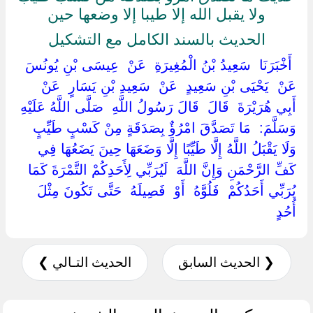
ولا يقبل الله إلا طيبا إلا وضعها حين
الحديث بالسند الكامل مع التشكيل
‏ ‏أَخْبَرَنَا ‏ ‏سَعِيدُ بْنُ الْمُغِيرَةِ ‏ ‏عَنْ ‏ ‏عِيسَى بْنِ يُونُسَ ‏
‏عَنْ ‏ ‏يَحْيَى بْنِ سَعِيدٍ ‏ ‏عَنْ ‏ ‏سَعِيدِ بْنِ يَسَارٍ ‏ ‏عَنْ ‏
‏أَبِي هُرَيْرَةَ ‏ ‏قَالَ ‏ ‏قَالَ رَسُولُ اللَّهِ ‏ ‏صَلَّى اللَّهُ عَلَيْهِ
وَسَلَّمَ: ‏ ‏مَا تَصَدَّقَ امْرُؤٌ بِصَدَقَةٍ مِنْ كَسْبٍ طَيِّبٍ
وَلَا يَقْبَلُ اللَّهُ إِلَّا طَيِّبًا إِلَّا وَضَعَهَا حِينَ يَضَعُهَا فِي
كَفِّ الرَّحْمَنِ وَإِنَّ اللَّهَ ‏ ‏لَيُرَبِّي لِأَحَدِكُمْ التَّمْرَةَ كَمَا
يُرَبِّي أَحَدُكُمْ ‏ ‏فَلُوَّهُ ‏ ‏أَوْ ‏ ‏فَصِيلَهُ ‏ ‏حَتَّى تَكُونَ مِثْلَ ‏
‏أُحُدٍ ‏
❮ الحديث السابق
الحديث التـالي ❯