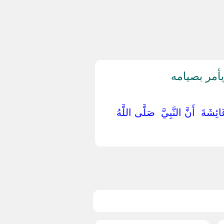
أمر بصيامه
َائِشَةَ ‏ ‏أَنَّ النَّبِيَّ ‏ ‏صَلَّى اللَّهُ