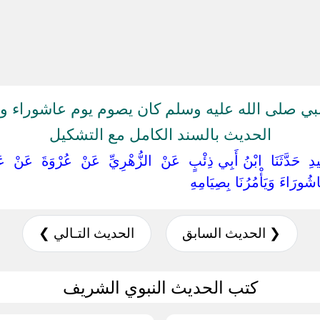
بي صلى الله عليه وسلم كان يصوم يوم عاشوراء وي
الحديث بالسند الكامل مع التشكيل
ِيدِ ‏ ‏حَدَّثَنَا ‏ ‏ابْنُ أَبِي ذِئْبٍ ‏ ‏عَنْ ‏ ‏الزُّهْرِيِّ ‏ ‏عَنْ ‏ ‏عُرْوَةَ ‏ ‏عَنْ ‏ ‏ع
اشُورَاءَ وَيَأْمُرُنَا بِصِيَامِهِ ‏
❮ الحديث السابق
الحديث التـالي ❯
كتب الحديث النبوي الشريف