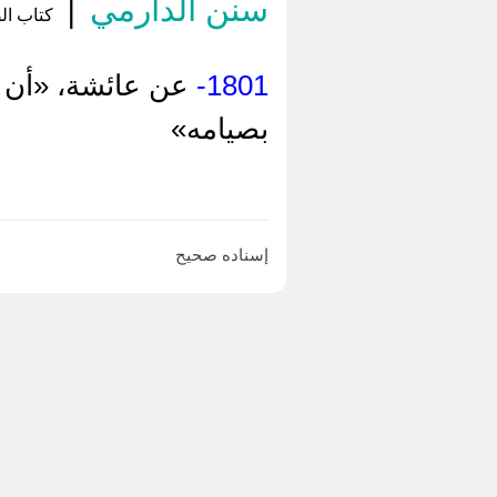
سنن الدارمي
|
كتاب الص
1801-
عن عائشة، «أن ا
بصيامه»
إسناده صحيح