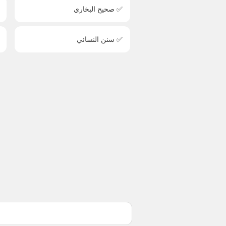
✅ صحيح البخاري
✅ سنن النسائي