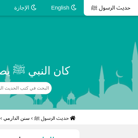
حديث الرسول ﷺ
English
الإجازة
كان النبي ﷺ يصو
حديث الرسول ﷺ
›
سنن الدارمي
›