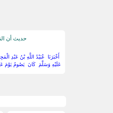
حديث أن الن
‏ ‏أَخْبَرَنَا ‏ ‏عُبَيْدُ اللَّهِ بْنُ عَبْدِ الْمَج
عَلَيْهِ وَسَلَّمَ ‏ ‏كَانَ ‏ ‏يَصُومُ يَوْمَ عَ