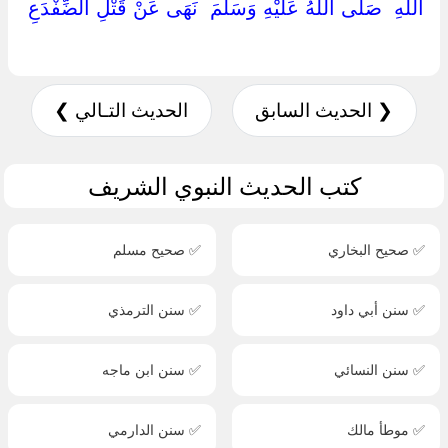
اللَّهِ ‏ ‏صَلَّى اللَّهُ عَلَيْهِ وَسَلَّمَ ‏ ‏نَهَى عَنْ قَتْلِ الضِّفْدَعِ
❮ الحديث السابق
الحديث التـالي ❯
كتب الحديث النبوي الشريف
✅ صحيح البخاري
✅ صحيح مسلم
✅ سنن أبي داود
✅ سنن الترمذي
✅ سنن النسائي
✅ سنن ابن ماجه
✅ موطأ مالك
✅ سنن الدارمي