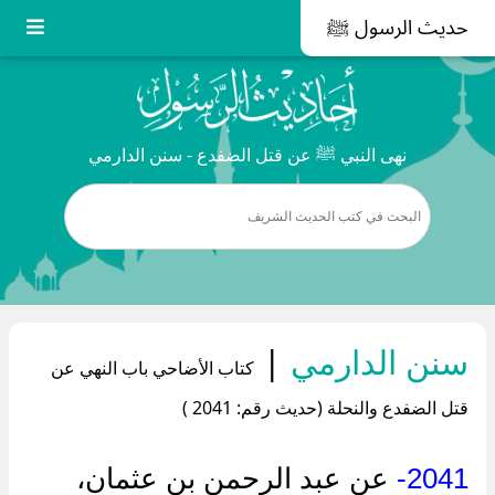
حديث الرسول ﷺ
نهى النبي ﷺ عن قتل الضفدع - سنن الدارمي
سنن الدارمي
|
كتاب الأضاحي باب النهي عن
قتل الضفدع والنحلة (حديث رقم: 2041 )
2041-
عن عبد الرحمن بن عثمان،