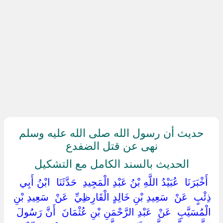
حديث أن رسول الله صلى الله عليه وسلم
نهى عن قتل الضفدع
الحديث بالسند الكامل مع التشكيل
‏ ‏أَخْبَرَنَا ‏ ‏عُبَيْدُ اللَّهِ بْنُ عَبْدِ الْمَجِيدِ ‏ ‏حَدَّثَنَا ‏ ‏ابْنُ أَبِي
ذِئْبٍ ‏ ‏عَنْ ‏ ‏سَعِيدِ بْنِ خَالِدٍ الْقَارِظِيِّ ‏ ‏عَنْ ‏ ‏سَعِيدِ بْنِ
الْمُسَيَّبِ ‏ ‏عَنْ ‏ ‏عَبْدِ الرَّحْمَنِ بْنِ عُثْمَانَ ‏ ‏أَنَّ رَسُولَ