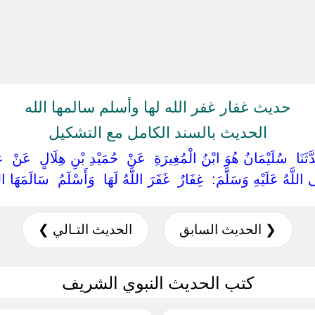
حديث غفار غفر الله لها وأسلم سالمها الله
الحديث بالسند الكامل مع التشكيل
حَدَّثَنَا ‏ ‏سُلَيْمَانُ هُوَ ابْنُ الْمُغِيرَةِ ‏ ‏عَنْ ‏ ‏حُمَيْدِ بْنِ هِلَالٍ ‏ ‏عَنْ ‏
للَّهُ عَلَيْهِ وَسَلَّمَ: ‏ ‏غِفَارٌ ‏ ‏غَفَرَ اللَّهُ لَهَا ‏ ‏وَأَسْلَمُ ‏ ‏سَالَمَهَا اللّ
❮ الحديث السابق
الحديث التـالي ❯
كتب الحديث النبوي الشريف