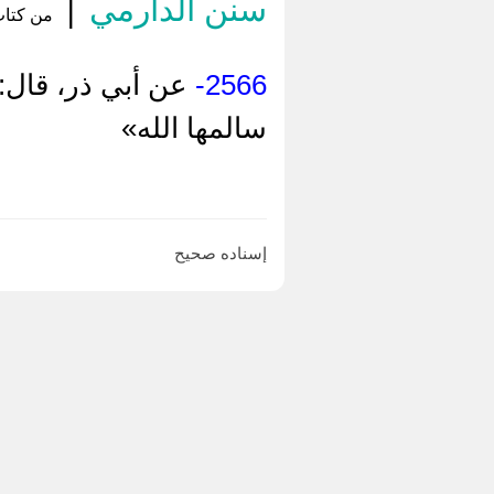
سنن الدارمي
|
من كتاب 
2566-
عن أبي ذر، قال: 
سالمها الله»
إسناده صحيح