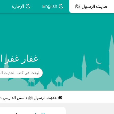
حديث الرسول ﷺ
English
الإجازة
غفار غفر ال
حديث الرسول ﷺ
›
سنن الدارمي
›