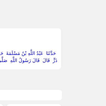
‏ ‏حَدَّثَنَا ‏ ‏عَبْدُ اللَّهِ بْنُ مَسْلَمَةَ ‏ ‏
ذَرٍّ ‏ ‏قَالَ ‏ ‏قَالَ رَسُولُ اللَّهِ ‏ ‏صَلَّى ا