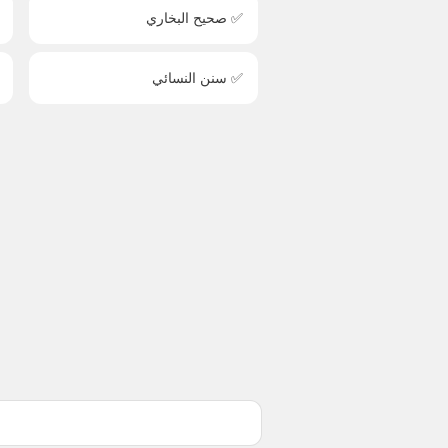
✅ صحيح البخاري
✅ سنن النسائي