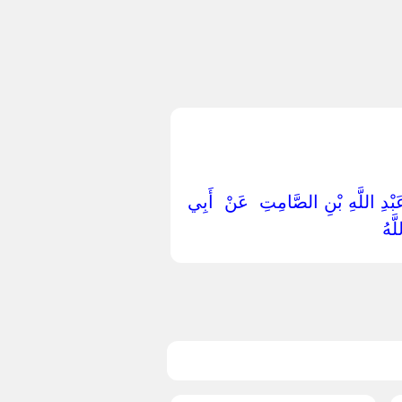
 ‏عَبْدِ اللَّهِ بْنِ الصَّامِتِ ‏ ‏عَنْ ‏ ‏أَبِي
َهُ ‏