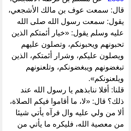
قال: سمعت عوف بن مالك الأشجعي،
يقول: سمعت رسول الله صلى الله
عليه وسلم يقول: «خيار أئمتكم الذين
تحبونهم ويحبونكم، وتصلون عليهم
ويصلون عليكم، وشرار أئمتكم، الذين
تبغضونهم ويبغضونكم، وتلعنونهم
ويلعنونكم».
قلنا: أفلا ننابذهم يا رسول الله عند
ذلك؟ قال: «لا، ما أقاموا فيكم الصلاة،
ألا من ولي عليه وال فرآه يأتي شيئا
من معصية الله، فليكره ما يأتي من