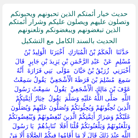
حديث خيار أئمتكم الذين تحبونهم ويحبونكم
وتصلون عليهم ويصلون عليكم وشرار أئمتكم
الذين تبغضونهم ويبغضونكم وتلعنونهم
الحديث بالسند الكامل مع التشكيل
‏ ‏حَدَّثَنَا ‏ ‏الْحَكَمُ بْنُ الْمُبَارَكِ ‏ ‏أَخْبَرَنَا ‏ ‏الْوَلِيدُ بْنُ
مُسْلِمٍ ‏ ‏عَنْ ‏ ‏عَبْدِ الرَّحْمَنِ بْنِ يَزِيدَ بْنِ جَابِرٍ ‏ ‏قَالَ
أَخْبَرَنِي ‏ ‏زُرَيْقُ بْنُ حَيَّانَ ‏ ‏مَوْلَى ‏ ‏بَنِي فَزَارَةَ ‏ ‏أَنَّهُ
سَمِعَ ‏ ‏مُسْلِمَ بْنَ قَرَظَةَ الْأَشْجَعِيَّ ‏ ‏يَقُولُ سَمِعْتُ ‏
‏عَوْفَ بْنَ مَالِكٍ الْأَشْجَعِيَّ ‏ ‏يَقُولُ ‏ ‏سَمِعْتُ رَسُولَ
اللَّهِ ‏ ‏صَلَّى اللَّهُ عَلَيْهِ وَسَلَّمَ ‏ ‏يَقُولُ ‏ ‏خِيَارُ أَئِمَّتِكُمْ
الَّذِينَ تُحِبُّونَهُمْ وَيُحِبُّونَكُمْ وَتُصَلُّونَ عَلَيْهِمْ وَيُصَلُّونَ
عَلَيْكُمْ وَشِرَارُ أَئِمَّتِكُمْ الَّذِينَ تُبْغِضُونَهُمْ وَيُبْغِضُونَكُمْ
وَتَلْعَنُونَهُمْ وَيَلْعَنُونَكُمْ قُلْنَا أَفَلَا ‏ ‏نُنَابِذُهُمْ ‏ ‏يَا رَسُولَ
اللَّهِ عِنْدَ ذَلِكَ قَالَ لَا مَا أَقَامُوا فِيكُمْ الصَّلَاةَ أَلَا مَنْ