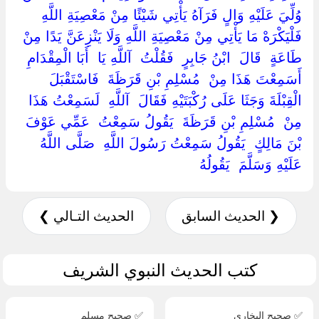
وُلِّيَ عَلَيْهِ وَالٍ فَرَآهُ يَأْتِي شَيْئًا مِنْ مَعْصِيَةِ اللَّهِ
فَلْيَكْرَهْ مَا يَأْتِي مِنْ مَعْصِيَةِ اللَّهِ وَلَا يَنْزِعَنَّ يَدًا مِنْ
طَاعَةٍ ‏ ‏قَالَ ‏ ‏ابْنُ جَابِرٍ ‏ ‏فَقُلْتُ ‏ ‏آللَّهِ يَا ‏ ‏أَبَا الْمِقْدَامِ ‏
‏أَسَمِعْتَ هَذَا مِنْ ‏ ‏مُسْلِمِ بْنِ قَرَظَةَ ‏ ‏فَاسْتَقْبَلَ
الْقِبْلَةَ وَجَثَا عَلَى رُكْبَتَيْهِ فَقَالَ ‏ ‏آللَّهِ ‏ ‏لَسَمِعْتُ هَذَا ‏
‏مِنْ ‏ ‏مُسْلِمِ بْنِ قَرَظَةَ ‏ ‏يَقُولُ سَمِعْتُ ‏ ‏عَمِّي عَوْفَ
بْنَ مَالِكٍ ‏ ‏يَقُولُ سَمِعْتُ رَسُولَ اللَّهِ ‏ ‏صَلَّى اللَّهُ
عَلَيْهِ وَسَلَّمَ ‏ ‏يَقُولُهُ ‏
❮ الحديث السابق
الحديث التـالي ❯
كتب الحديث النبوي الشريف
✅ صحيح البخاري
✅ صحيح مسلم