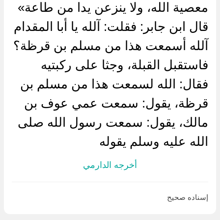
معصية الله، ولا ينزعن يدا من طاعة»
قال ابن جابر: فقلت: آلله يا أبا المقدام
آلله أسمعت هذا من مسلم بن قرظة؟
فاستقبل القبلة، وجثا على ركبتيه
فقال: الله لسمعت هذا من مسلم بن
قرظة، يقول: سمعت عمي عوف بن
مالك، يقول: سمعت رسول الله صلى
الله عليه وسلم يقوله
أخرجه الدارمي
إسناده صحيح