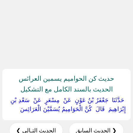
حديث كن الحواميم يسمين العرائس
الحديث بالسند الكامل مع التشكيل
‏ ‏حَدَّثَنَا ‏ ‏جَعْفَرُ بْنُ عَوْنٍ ‏ ‏عَنْ ‏ ‏مِسْعَرٍ ‏ ‏عَنْ ‏ ‏سَعْدِ بْنِ
إِبْرَاهِيمَ ‏ ‏قَالَ ‏ ‏كُنَّ الْحَوَامِيمُ يُسَمَّيْنَ الْعَرَائِسَ ‏
❮ الحديث السابق
الحديث التـالي ❯