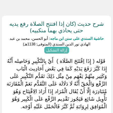
شرح حديث (كان إذا افتتح الصلاة رفع يديه
حتى يحاذي بهما منكبيه)
حاشية السندي على سنن ابن ماجه:
أبو الحسن، محمد بن عبد
الهادي نور الدين السندي (المتوفى: 1138هـ)
إزالة التشكيل
‏ ‏قَوْله ( إِذَا اِفْتَتَحَ الصَّلَاة ) ‏ ‏أَيْ بِالتَّكْبِيرِ وَحَاصِله أَنَّهُ
إِذَا كَبَّرَ رَفَعَ يَدَيْهِ كَمَا فِي بَعْض أَحَادِيث الْبَاب
وَكَثِير مِنْهُمْ يَفْهَم مِنْ مِثْل ذَلِكَ تَقَدُّم التَّكْبِير عَلَى
الرَّفْع وَالْحَقّ أَنَّهُ لَا دَلَالَة عَلَى التَّقَدُّم نَعَمْ الْمُقَارَنَة
مُتَبَادِرَة إِلَّا أَنْ يُقَال الْمُرَاد إِذَا أَرَادَ الِافْتِتَاح وَهُوَ
تَأْوِيل شَائِع فَيَجُوز تَقْدِيم الرَّفْع عَلَى الْكَبِير وَهُوَ
الْمُوَافِق لِرِوَايَةِ ثُمَّ كَبَّرَ فَالْحَمْل عَلَيْهِ أَوْجَه.