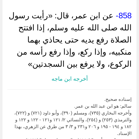
858-
عن ابن عمر، قال: «رأيت رسول
الله صلى الله عليه وسلم، إذا افتتح
الصلاة رفع يديه حتى يحاذي بهما
منكبيه، وإذا ركع، وإذا رفع رأسه من
الركوع، ولا يرفع بين السجدتين»
أخرجه ابن ماجه
إسناده صحيح.
سالم: هو ابن عبد الله بن عمر.
وأخرجه البخاري (٧٣٥)، ومسلم (٣٩٠)، وأبو داود (٧٢١) و (٧٢٢)،
والترمذي (٢٥٣) و (٢٥٤)، والنسائي ٢/ ١٢١ و١٢١ - ١٢٢ و ١٢٢ و
١٨٢ و ١٩٤ - ١٩٥ و ٢٠٦ و٢٣١ و ٣/ ٣ من طرق عن الزهري، بهذا
الإسناد.