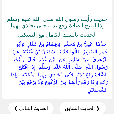
حديث رأيت رسول الله صلى الله عليه وسلم
إذا افتتح الصلاة رفع يديه حتى يحاذي بهما
الحديث بالسند الكامل مع التشكيل
‏ ‏حَدَّثَنَا ‏ ‏عَلِيُّ بْنُ مُحَمَّدٍ ‏ ‏وَهِشَامُ بْنُ عَمَّارٍ ‏ ‏وَأَبُو
عُمَرَ الضَّرِيرُ ‏ ‏قَالُوا حَدَّثَنَا ‏ ‏سُفْيَانُ بْنُ عُيَيْنَةَ ‏ ‏عَنْ ‏
‏الزُّهْرِيِّ ‏ ‏عَنْ ‏ ‏سَالِمٍ ‏ ‏عَنْ ‏ ‏ابْنِ عُمَرَ ‏ ‏قَالَ ‏ ‏رَأَيْتُ
رَسُولَ اللَّهِ ‏ ‏صَلَّى اللَّهُ عَلَيْهِ وَسَلَّمَ ‏ ‏إِذَا افْتَتَحَ
الصَّلَاةَ رَفَعَ يَدَيْهِ حَتَّى ‏ ‏يُحَاذِيَ ‏ ‏بِهِمَا ‏ ‏مَنْكِبَيْهِ ‏ ‏وَإِذَا
رَكَعَ وَإِذَا رَفَعَ رَأْسَهُ مِنْ الرُّكُوعِ وَلَا يَرْفَعُ بَيْنَ
السَّجْدَتَيْنِ ‏
❮ الحديث السابق
الحديث التـالي ❯