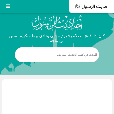
حديث الرسول ﷺ
كان إذا افتتح الصلاة رفع يديه حتى يحاذي بهما منكبيه - سنن
ابن ماجه