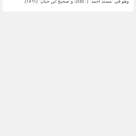
وهو في "مسند أحمد" (٤٥٤٠)، و"صحيح ابن حبان" (١٨٦١).