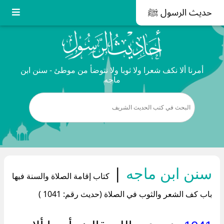
حديث الرسول ﷺ
أمرنا ألا نكف شعرا ولا ثوبا ولا نتوضأ من موطئ - سنن ابن
ماجه
سنن ابن ماجه
|
كتاب إقامة الصلاة والسنة فيها
باب كف الشعر والثوب في الصلاة (حديث رقم: 1041 )