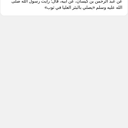
عن عبد الرحمن بن كيسان، عن أبيه، قال: رأيت رسول الله صلى
الله عليه وسلم «يصلي بالبئر العليا في ثوب»