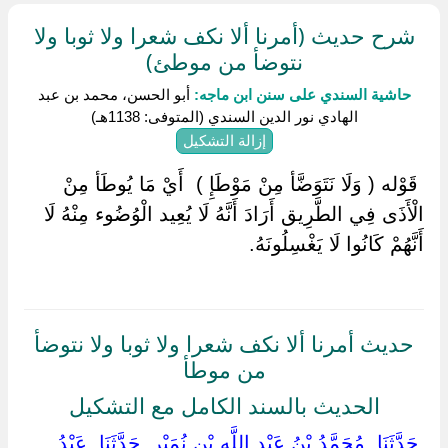
شرح حديث (أمرنا ألا نكف شعرا ولا ثوبا ولا
نتوضأ من موطئ)
حاشية السندي على سنن ابن ماجه:
أبو الحسن، محمد بن عبد
الهادي نور الدين السندي (المتوفى: 1138هـ)
إزالة التشكيل
‏ ‏قَوْله ( وَلَا نَتَوَضَّأ مِنْ مَوْطَإِ ) ‏ ‏أَيْ مَا يُوطَأ مِنْ
الْأَذَى فِي الطَّرِيق أَرَادَ أَنَّهُ لَا يُعِيد الْوُضُوء مِنْهُ لَا
أَنَّهُمْ كَانُوا لَا يَغْسِلُونَهُ.
حديث أمرنا ألا نكف شعرا ولا ثوبا ولا نتوضأ
من موطأ
الحديث بالسند الكامل مع التشكيل
‏ ‏حَدَّثَنَا ‏ ‏مُحَمَّدُ بْنُ عَبْدِ اللَّهِ بْنِ نُمَيْرٍ ‏ ‏حَدَّثَنَا ‏ ‏عَبْدُ