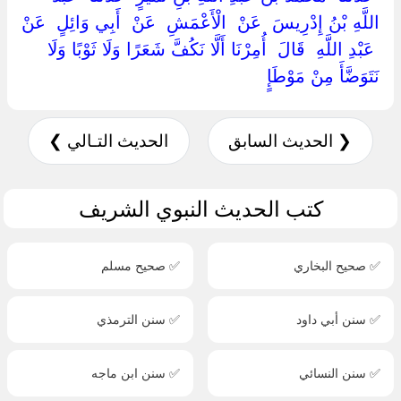
اللَّهِ بْنُ إِدْرِيسَ ‏ ‏عَنْ ‏ ‏الْأَعْمَشِ ‏ ‏عَنْ ‏ ‏أَبِي وَائِلٍ ‏ ‏عَنْ
‏ ‏عَبْدِ اللَّهِ ‏ ‏قَالَ ‏ ‏أُمِرْنَا أَلَّا نَكُفَّ شَعَرًا وَلَا ثَوْبًا وَلَا
نَتَوَضَّأَ مِنْ مَوْطَإٍ ‏
❮ الحديث السابق
الحديث التـالي ❯
كتب الحديث النبوي الشريف
✅ صحيح البخاري
✅ صحيح مسلم
✅ سنن أبي داود
✅ سنن الترمذي
✅ سنن النسائي
✅ سنن ابن ماجه