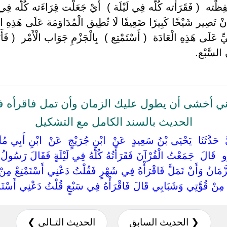
فِظْته ‏ ‏( فَقَرَأْته كُلّه فِي لَيْلَة ) ‏ ‏أَيْ جَعَلْت قِرَاءَته كُلّه فِي
 تَصِير شَيْخًا كَبِيرًا ضَعِيفًا لَا تُطِيق الْمُدَاوَمَة عَلَى هَذِهِ الْعَادَ
َلَى هَذِهِ الْعَادَة ‏ ‏( أَسْتَمْتِع ) ‏ ‏بِالْجَزْمِ جَوَاب الْأَمْر ‏ ‏( فَأَبَ
السَّبْع.
ي أخشى أن يطول عليك الزمان وأن تمل فاقرأه 
الحديث بالسند الكامل مع التشكيل
ِلِيُّ ‏ ‏حَدَّثَنَا ‏ ‏يَحْيَى بْنُ سَعِيدٍ ‏ ‏عَنْ ‏ ‏ابْنِ جُرَيْجٍ ‏ ‏عَنْ ‏ ‏ابْنِ أَبِي 
و ‏ ‏قَالَ ‏ ‏جَمَعْتُ الْقُرْآنَ فَقَرَأْتُهُ كُلَّهُ فِي لَيْلَةٍ فَقَالَ رَسُولُ الل
َّمَانُ وَأَنْ تَمَلَّ فَاقْرَأْهُ فِي شَهْرٍ فَقُلْتُ دَعْنِي أَسْتَمْتِعْ مِنْ
ِنْ قُوَّتِي وَشَبَابِي قَالَ فَاقْرَأْهُ فِي سَبْعٍ قُلْتُ دَعْنِي أَسْتَمْت
❮ الحديث السابق
الحديث التـالي ❯