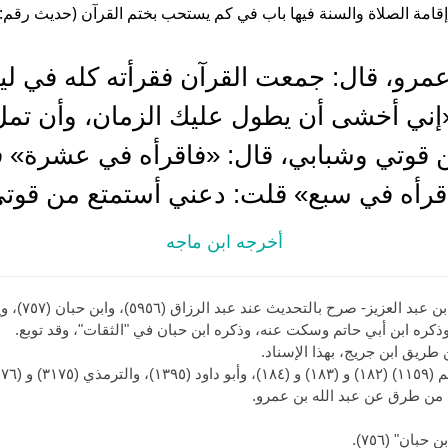
قامة الصلاة والسنة فيها باب في كم يستحب بختم القرآن (حديث رقم: 1346 )
مرو، قال: جمعت القرآن فقرأته كله في لي
إني أخشى أن يطول عليك الزمان، وأن تمل
 قوتي وشبابي، قال: «فاقرأه في عشرة» 
اقرأه في سبع» قلت: دعني أستمتع من قوت
أخرجه ابن ماجه
حديث صحيح، اب
 وذكره ابن أبي حاتم وسكت عنه، وذكره ابن حبان في "الثقات"، وقد توبع.