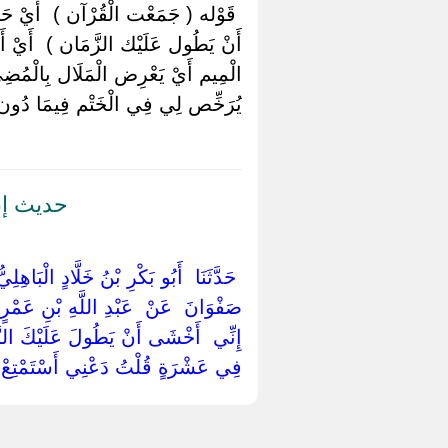
‏ ‏قَوْله ( جَمَعْت الْقُرْآن ) ‏ ‏أَيْ حَ
أَنْ يَطُول عَلَيْك الزَّمَان ) ‏ ‏أَيْ أَنْ
الْمِيم أَيْ يَعْرِض الْمَلَال بِالْمُضِيِّ ع
يُرَخِّص لِي فِي الْخَتْم فِيمَا دُون 
حديث إن
‏ ‏حَدَّثَنَا ‏ ‏أَبُو بَكْرِ بْنُ خَلَّادٍ الْبَاه
صَفْوَانَ ‏ ‏عَنْ ‏ ‏عَبْدِ اللَّهِ بْنِ عَمْرٍ
‏إِنِّي ‏ ‏أَخْشَى أَنْ يَطُولَ عَلَيْكَ الز
فِي عَشْرَةٍ قُلْتُ دَعْنِي أَسْتَمْتِعْ م