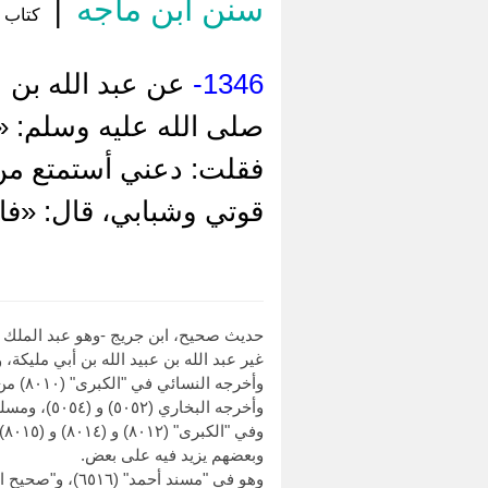
سنن ابن ماجه
|
كتاب إ
1346-
عن عبد الله بن ع
صلى الله عليه وسلم: «
فقلت: دعني أستمتع من
قوتي وشبابي، قال: «ف
غير عبد الله بن عبيد الله بن أبي مليكة،
وأخرجه النسائي في "الكبرى" (٨٠١٠) من طريق ابن جريج، بهذا الإسناد.
وفي "الكبرى" (٨٠١٢) و (٨٠١٤) و (٨٠١٥) من طرق عن عبد الله بن عمرو.
وبعضهم يزيد فيه على بعض.
وهو في "مسند أحمد" (٦٥١٦)، و"صحيح ابن حبان" (٧٥٦).