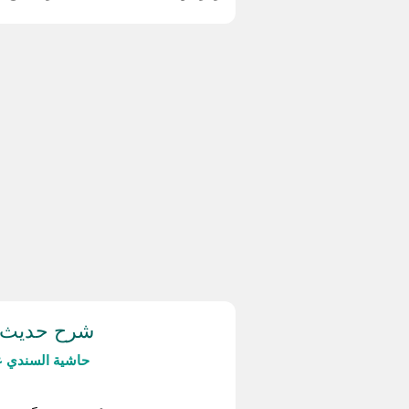
شرح حديث (
حاشية السندي ع