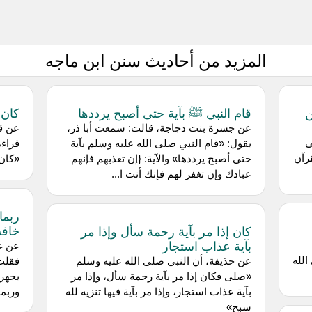
المزيد من أحاديث سنن ابن ماجه
ن
قام النبي ﷺ بآية حتى أصبح يرددها
كان 
عن جسرة بنت دجاجة، قالت: سمعت أبا ذر،
عن ق
ى
يقول: «قام النبي صلى الله عليه وسلم بآية
قراءة
رآن
حتى أصبح يرددها» والآية: {إن تعذبهم فإنهم
«كان 
عبادك وإن تغفر لهم فإنك أنت ا...
ربما
خاف
كان إذا مر بآية رحمة سأل وإذا مر
بآية عذاب استجار
عن غ
الله
عن حذيفة، أن النبي صلى الله عليه وسلم
فقلت 
«صلى فكان إذا مر بآية رحمة سأل، وإذا مر
يجهر 
بآية عذاب استجار، وإذا مر بآية فيها تنزيه لله
وربما
سبح»