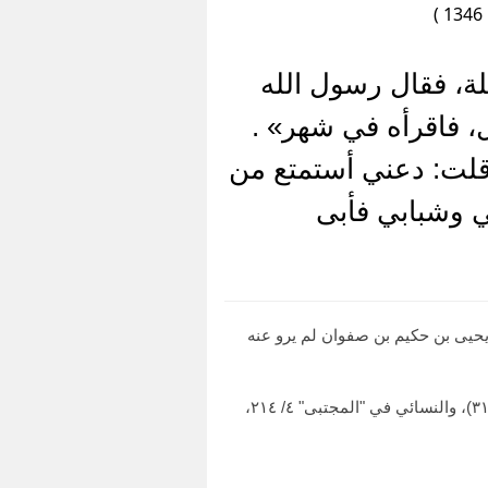
لة، فقال رسول الله
، فاقرأه في شهر» .
قلت: دعني أستمتع من
ي وشبابي فأبى
ن جريج -وهو عبد الملك بن عبد العزيز- صرح بالتحديث عند عبد الرزاق (٥٩٥٦)، وابن حبان (٧٥٧)، ويحيى بن حكيم بن صفوان لم يرو عنه
وأخرجه البخاري (٥٠٥٢) و (٥٠٥٤)، ومسلم (١١٥٩) (١٨٢) و (١٨٣) و (١٨٤)، وأبو داود (١٣٩٥)، والترمذي (٣١٧٥) و (٣١٧٦)، والنسائي في "المجتبى" ٤/ ٢١٤،