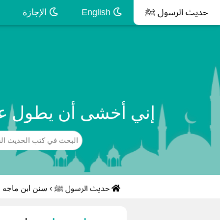
حديث الرسول ﷺ
English
الإجازة
إني أخشى أن يطول علي
حديث الرسول ﷺ
›
سنن ابن ماجه