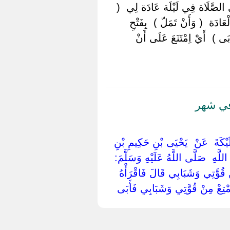
 الصَّلَاة فِي لَيْلَة عَادَة لِي ‏ ‏(
ة ‏ ‏( وَأَنْ تَمَلّ ) ‏ ‏بِفَتْحِ
ى ) ‏ ‏أَيْ اِمْتَنَعَ عَلَى أَنْ
في شهر
مُلَيْكَةَ ‏ ‏عَنْ ‏ ‏يَحْيَى بْنِ حَكِيمِ بْنِ
َّهِ ‏ ‏صَلَّى اللَّهُ عَلَيْهِ وَسَلَّمَ: ‏
 قُوَّتِي وَشَبَابِي قَالَ فَاقْرَأْهُ
ِعْ مِنْ قُوَّتِي وَشَبَابِي فَأَبَى ‏