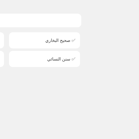
✅ صحيح البخاري
✅ سنن النسائي