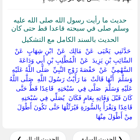
حديث ما رأيت رسول الله صلى الله عليه
وسلم صلى في سبحته قاعدا قط حتى كان
الحديث بالسند الكامل مع التشكيل
‏ ‏حَدَّثَنِي ‏ ‏يَحْيَى ‏ ‏عَنْ ‏ ‏مَالِك ‏ ‏عَنْ ‏ ‏ابْنِ شِهَابٍ ‏ ‏عَنْ ‏
‏السَّائِبِ بْنِ يَزِيدَ ‏ ‏عَنْ ‏ ‏الْمُطَّلِبِ بْنِ أَبِي وَدَاعَةَ
السَّهْمِيِّ ‏ ‏عَنْ ‏ ‏حَفْصَةَ زَوْجِ النَّبِيِّ ‏ ‏صَلَّى اللَّهُ عَلَيْهِ
وَسَلَّمَ ‏ ‏أَنَّهَا قَالَتْ ‏ ‏مَا رَأَيْتُ رَسُولَ اللَّهِ ‏ ‏صَلَّى اللَّهُ
عَلَيْهِ وَسَلَّمَ ‏ ‏صَلَّى فِي ‏ ‏سُبْحَتِهِ ‏ ‏قَاعِدًا قَطُّ حَتَّى
كَانَ قَبْلَ وَفَاتِهِ بِعَامٍ فَكَانَ ‏ ‏يُصَلِّي فِي سُبْحَتِهِ
قَاعِدًا وَيَقْرَأُ بِالسُّورَةِ فَيُرَتِّلُهَا حَتَّى تَكُونَ أَطْوَلَ
مِنْ أَطْوَلَ مِنْهَا ‏
❮ الحديث السابق
الحديث التـالي ❯