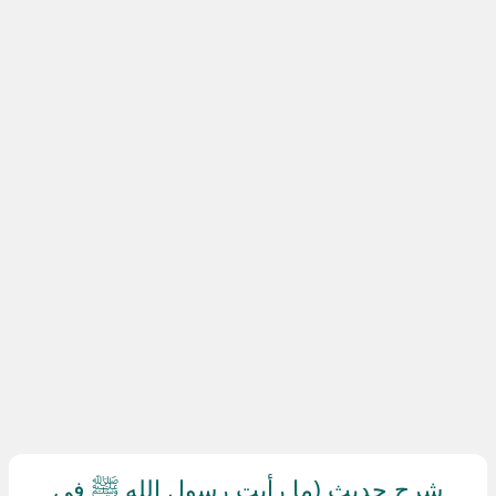
شرح حديث (ما رأيت رسول الله ﷺ في