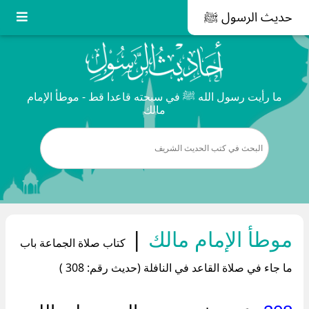
حديث الرسول ﷺ
ما رأيت رسول الله ﷺ في سبحته قاعدا قط - موطأ الإمام
مالك
موطأ الإمام مالك
|
كتاب صلاة الجماعة باب
ما جاء في صلاة القاعد في النافلة (حديث رقم: 308 )