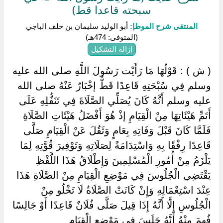
سبحته قاعدا قط)
المنتقى شرح الموطإ:
أبو الوليد سليمان بن خلف الباجي
(المتوفى: 474هـ)
إزالة التشكيل
( ش ) : قَوْلُهَا مَا رَأَيْت رَسُولَ اللَّهِ صلى الله عليه
وسلم فِي سُبْحَتِهِ قَاعِدًا قَطُّ إخْبَارٌ عَنْهُ صلى الله
عليه وسلم أَنَّهُ كَانَ يُصَلِّي الصَّلَاةَ فِي تَنَفُّلِهِ عَلَى
أَتَمِّ هَيْئَاتِهَا مِنْ الْقِيَامِ إذْ هُوَ أَفْضَلُ هَيْئَاتِ الصَّلَاةِ
فَلَمَّا كَانَ قَبْلَ وَفَاتِهِ بِعَامٍ وَثَقُلَ عَنْ الْقِيَامِ صَلَّى
قَاعِدًا رِفْقًا بِهِ وَاسْتِدَامَةً لِصَلَاتِهِ وَتَوْفِيرَ قُوَّتِهِ لِمَا
يَلْزَمُ مِنْ أُمُورِ الْمُسْلِمِينَ وَإِطْلَاقُ هَذَا اللَّفْظِ
يَقْتَضِي الْجُلُوسَ فِي مَوْضِعِ الْقِيَامِ مِنْ الصَّلَاةِ هَذَا
عِنْدَ اسْتِعْمَالِهِ وَإِنْ كَانَتْ الصَّلَاةُ لَا تَخْلُو مِنْ
الْجُلُوسِ إِلَّا أَنَّهُ إِذَا قِيلَ صَلَّى فُلَانٌ قَاعِدًا أَوْ جَالِسًا
فُهِمَ مِنْهُ أَنَّهُ جَلَسَ فِي مَوْضِعِ الْقِيَامِ ‏