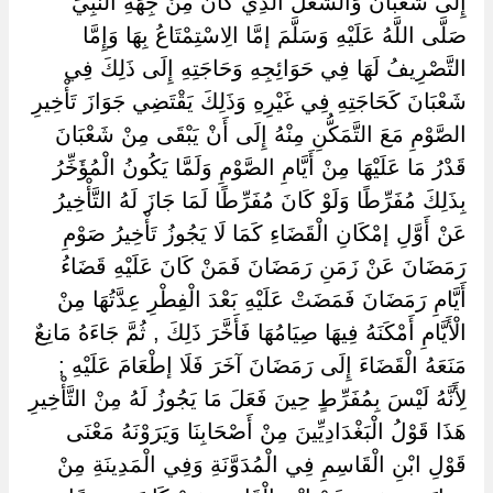
إِلَى شَعْبَانَ وَالشَّغْلُ الَّذِي كَانَ مِنْ جِهَةِ النَّبِيِّ
صَلَّى اللَّهُ عَلَيْهِ وَسَلَّمَ إمَّا الِاسْتِمْتَاعُ بِهَا وَإِمَّا
التَّصْرِيفُ لَهَا فِي حَوَائِجِهِ وَحَاجَتِهِ إِلَى ذَلِكَ فِي
شَعْبَانَ كَحَاجَتِهِ فِي غَيْرِهِ وَذَلِكَ يَقْتَضِي جَوَازَ تَأْخِيرِ
الصَّوْمِ مَعَ التَّمَكُّنِ مِنْهُ إِلَى أَنْ يَبْقَى مِنْ شَعْبَانَ
قَدْرُ مَا عَلَيْهَا مِنْ أَيَّامِ الصَّوْمِ وَلَمَّا يَكُونُ الْمُؤَخِّرُ
بِذَلِكَ مُفَرِّطًا وَلَوْ كَانَ مُفَرِّطًا لَمَا جَازَ لَهُ التَّأْخِيرُ
عَنْ أَوَّلِ إمْكَانِ الْقَضَاءِ كَمَا لَا يَجُوزُ تَأْخِيرُ صَوْمِ
رَمَضَانَ عَنْ زَمَنِ رَمَضَانَ فَمَنْ كَانَ عَلَيْهِ قَضَاءُ
أَيَّامِ رَمَضَانَ فَمَضَتْ عَلَيْهِ بَعْدَ الْفِطْرِ عِدَّتُهَا مِنْ
الْأَيَّامِ أَمْكَنَهُ فِيهَا صِيَامُهَا فَأَخَّرَ ذَلِكَ , ثُمَّ جَاءَهُ مَانِعٌ
مَنَعَهُ الْقَضَاءَ إِلَى رَمَضَانَ آخَرَ فَلَا إطْعَامَ عَلَيْهِ ;
لِأَنَّهُ لَيْسَ بِمُفَرِّطٍ حِينَ فَعَلَ مَا يَجُوزُ لَهُ مِنْ التَّأْخِيرِ
هَذَا قَوْلُ الْبَغْدَادِيِّينَ مِنْ أَصْحَابِنَا وَيَرَوْنَهُ مَعْنَى
قَوْلِ ابْنِ الْقَاسِمِ فِي الْمُدَوَّنَةِ وَفِي الْمَدِينَةِ مِنْ