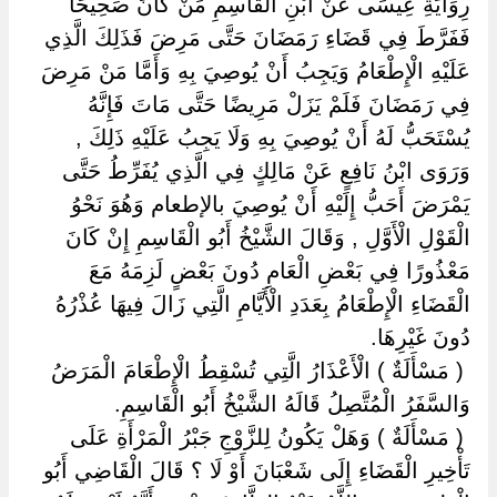
رِوَايَةِ عِيسَى عَنْ ابْنِ الْقَاسِمِ مَنْ كَانَ صَحِيحًا
فَفَرَّطَ فِي قَضَاءِ رَمَضَانَ حَتَّى مَرِضَ فَذَلِكَ الَّذِي
عَلَيْهِ الْإِطْعَامُ وَيَجِبُ أَنْ يُوصِيَ بِهِ وَأَمَّا مَنْ مَرِضَ
فِي رَمَضَانَ فَلَمْ يَزَلْ مَرِيضًا حَتَّى مَاتَ فَإِنَّهُ
يُسْتَحَبُّ لَهُ أَنْ يُوصِيَ بِهِ وَلَا يَجِبُ عَلَيْهِ ذَلِكَ ,
وَرَوَى ابْنُ نَافِعٍ عَنْ مَالِكٍ فِي الَّذِي يُفَرِّطُ حَتَّى
يَمْرَضَ أَحَبُّ إِلَيْهِ أَنْ يُوصِيَ بالإطعام وَهُوَ نَحْوُ
الْقَوْلِ الْأَوَّلِ , وَقَالَ الشَّيْخُ أَبُو الْقَاسِمِ إِنْ كَانَ
مَعْذُورًا فِي بَعْضِ الْعَامِ دُونَ بَعْضٍ لَزِمَهُ مَعَ
الْقَضَاءِ الْإِطْعَامُ بِعَدَدِ الْأَيَّامِ الَّتِي زَالَ فِيهَا عُذْرُهُ
دُونَ غَيْرِهَا.
‏ ‏( مَسْأَلَةٌ ) الْأَعْذَارُ الَّتِي تُسْقِطُ الْإِطْعَامَ الْمَرَضُ
وَالسَّفَرُ الْمُتَّصِلُ قَالَهُ الشَّيْخُ أَبُو الْقَاسِمِ.
‏ ‏( مَسْأَلَةٌ ) وَهَلْ يَكُونُ لِلزَّوْجِ جَبْرُ الْمَرْأَةِ عَلَى
تَأْخِيرِ الْقَضَاءِ إِلَى شَعْبَانَ أَوْ لَا ؟ قَالَ الْقَاضِي أَبُو