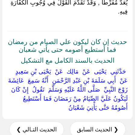
يُعَدُّ مُفَرِّطًا , وَقَدْ تَقَدَّمَ الْقَوْلُ فِي وُجُوبِ الْكَفَّارَةِ
فِيهِ.
حديث إن كان ليكون علي الصيام من رمضان
فما أستطيع أصومه حتى يأتي شعبان
الحديث بالسند الكامل مع التشكيل
‏ ‏حَدَّثَنِي ‏ ‏يَحْيَى ‏ ‏عَنْ ‏ ‏مَالِك ‏ ‏عَنْ ‏ ‏يَحْيَى بْنِ سَعِيدٍ ‏
‏عَنْ ‏ ‏أَبِي سَلَمَةَ بْنِ عَبْدِ الرَّحْمَنِ ‏ ‏أَنَّهُ سَمِعَ ‏ ‏عَائِشَةَ
زَوْجَ النَّبِيِّ ‏ ‏صَلَّى اللَّهُ عَلَيْهِ وَسَلَّمَ ‏ ‏تَقُولُ ‏ ‏إِنْ كَانَ
لَيَكُونُ عَلَيَّ الصِّيَامُ مِنْ رَمَضَانَ فَمَا أَسْتَطِيعُ
أَصُومُهُ حَتَّى يَأْتِيَ شَعْبَانُ ‏
❮ الحديث السابق
الحديث التـالي ❯