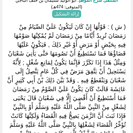
المنتقى شرح الموطإ:
أبو الوليد سليمان بن خلف الباجي
(المتوفى: 474هـ)
إزالة التشكيل
( ش ) : قَوْلُهَا إِنْ كَانَ لَيَكُونُ عَلَيَّ الصِّيَامُ مِنْ
رَمَضَانَ تُرِيدُ أَيَّامًا مِنْ رَمَضَانَ لَمْ يُمْكِنْهَا صَوْمُهَا
فِيهِ بِحَيْضٍ أَوْ مَرَضٍ أَوْ غَيْرِ ذَلِكَ , فَيَكُونُ عَلَيْهَا
قَضَاؤُهَا فَمَا تَسْتَطِيعُ أَنْ تَصُومَهَا حَتَّى يَأْتِيَ شَعْبَانُ
وَمِثْلُ هَذَا إِذَا تَكَرَّرَ فَإِنَّمَا يَكُونُ لِمَانِعِ شُغْلٍ ; لِأَنَّهُ
يَسْتَحِيلُ أَنْ يَتَّفِقَ مَرَضٌ فِي كُلِّ عَامٍ يَتَّصِلُ إِلَى
شَعْبَانَ وَيَنْقَطِعُ فِيهِ , وَقَدْ بَيَّنَ ذَلِكَ بْنُ أَبِي كَثِيرٍ أَنَّ
عَائِشَةَ قَالَتْ كَانَ يَكُونُ عَلَيَّ الصَّوْمُ مِنْ رَمَضَانَ
فَمَا أَسْتَطِيعُ أَنْ أَقْضِيَ إِلَّا فِي شَعْبَانَ قَالَ يَحْيَى
لِشَغْلٍ مِنْ النَّبِيِّ صَلَّى اللَّهُ عَلَيْهِ وَسَلَّمَ أَوْ بِالنَّبِيِّ
فَإِذَا ثَبَتَ أَنَّ الزَّمَنَ يَصِحُّ فِيهِ الْقَضَاءُ وَلَكِنَّهَا كَانَتْ
تُؤَخِّرُ الْقَضَاءَ لِشَغْلِهَا بِالنَّبِيِّ صَلَّى اللَّهُ عَلَيْهِ وَسَلَّمَ