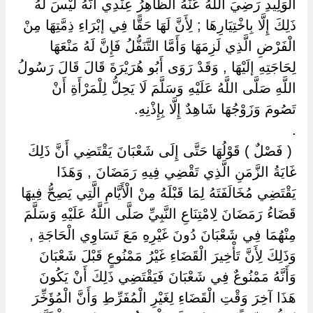
الْوَلِيدِ رَضِيَ اللَّهُ عَنْهُ الظَّاهِرُ عِنْدِي أَنَّهُ لَيْسَ لَهُ
ذَلِكَ إِلَّا بِاخْتِيَارِهَا ; لِأَنَّ لَهَا حَقًّا فِي إبْرَاءِ ذِمَّتِهَا مِنْ
الْفَرْضِ الَّذِي لَزِمَهَا وَأَمَّا التَّنَفُّلُ فَإِنَّ لَهُ مَنْعَهَا
لِحَاجَتِهِ إلَيْهَا , وَقَدْ رَوَى أَبُو هُرَيْرَةَ قَالَ قَالَ رَسُولُ
اللَّهِ صَلَّى اللَّهُ عَلَيْهِ وَسَلَّمَ لَا يَحِلُّ لِلْمَرْأَةِ أَنْ
تَصُومَ وَزَوْجُهَا شَاهِدٌ إِلَّا بِإِذْنِهِ.
.
‏ ‏( فَصْلٌ ) قَوْلُهَا حَتَّى إِلَى شَعْبَانَ يَقْتَضِي أَنَّ ذَلِكَ
غَايَةُ الزَّمَنِ الَّذِي تَقْضِي فِيهِ رَمَضَانَ , وَهَذَا
يَقْتَضِي مُخَالَفَتَهُ لِمَا قَبْلَهُ مِنْ الْأَيَّامِ الَّتِي يَصِحُّ فِيهَا
قَضَاءُ رَمَضَانَ لِامْتِنَاعِ النَّبِيِّ صَلَّى اللَّهُ عَلَيْهِ وَسَلَّمَ
مِنْهُمَا فِي شَعْبَانَ دُونَ غَيْرِهِ مَعَ تَسَاوِي الْحَاجَةِ ,
وَذَلِكَ لِأَنَّ تَأْخِيرَ الْقَضَاءِ غَيْرُ مَمْنُوعٍ قَبْلَ شَعْبَانَ
وَأَنَّهُ مَمْنُوعٌ فِي شَعْبَانَ فَيَقْتَضِي ذَلِكَ أَنْ يَكُونَ
هَذَا آخِرَ وَقْتِ الْقَضَاءِ لِغَيْرِ الْمُفَرِّطِ وَأَنَّ الْمُؤَخِّرَ