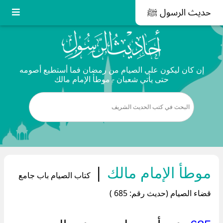
حديث الرسول ﷺ
إن كان ليكون علي الصيام من رمضان فما أستطيع أصومه
حتى يأتي شعبان - موطأ الإمام مالك
موطأ الإمام مالك
|
كتاب الصيام باب جامع
قضاء الصيام (حديث رقم: 685 )