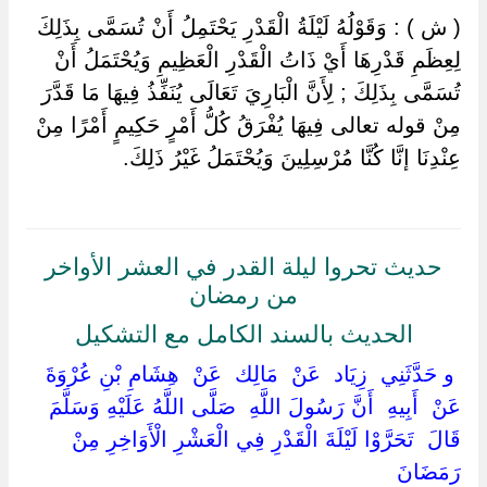
( ش ) : وَقَوْلُهُ لَيْلَةُ الْقَدْرِ يَحْتَمِلُ أَنْ تُسَمَّى بِذَلِكَ
لِعِظَمِ قَدْرِهَا أَيْ ذَاتُ الْقَدْرِ الْعَظِيمِ وَيُحْتَمَلُ أَنْ
تُسَمَّى بِذَلِكَ ; لِأَنَّ الْبَارِيَ تَعَالَى يُنَفِّذُ فِيهَا مَا قَدَّرَ
مِنْ قوله تعالى فِيهَا يُفْرَقُ كُلُّ أَمْرٍ حَكِيمٍ أَمْرًا مِنْ
عِنْدِنَا إنَّا كُنَّا مُرْسِلِينَ وَيُحْتَمَلُ غَيْرُ ذَلِكَ.
حديث تحروا ليلة القدر في العشر الأواخر
من رمضان
الحديث بالسند الكامل مع التشكيل
‏ ‏و حَدَّثَنِي ‏ ‏زِيَاد ‏ ‏عَنْ ‏ ‏مَالِك ‏ ‏عَنْ ‏ ‏هِشَامِ بْنِ عُرْوَةَ ‏
‏عَنْ ‏ ‏أَبِيهِ ‏ ‏أَنَّ رَسُولَ اللَّهِ ‏ ‏صَلَّى اللَّهُ عَلَيْهِ وَسَلَّمَ ‏
‏قَالَ ‏ ‏تَحَرَّوْا لَيْلَةَ الْقَدْرِ فِي الْعَشْرِ الْأَوَاخِرِ مِنْ
رَمَضَانَ ‏