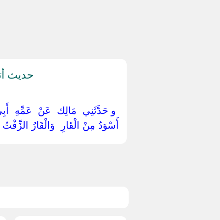
حديث أتر
‏ ‏و حَدَّثَنِي ‏ ‏مَالِك ‏ ‏عَنْ ‏ ‏عَمِّهِ ‏ ‏أَب
أَسْوَدُ مِنْ الْقَارِ ‏ ‏وَالْقَارُ الزِّفْتُ ‏