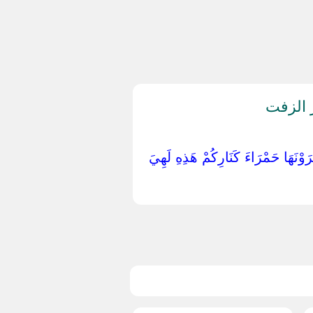
ر الزفت
َتُرَوْنَهَا حَمْرَاءَ كَنَارِكُمْ هَذِهِ لَهِيَ