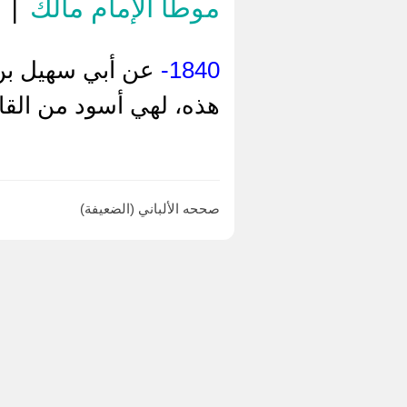
موطأ الإمام مالك
|
1840-
عن أبي سهيل بن م
هذه، لهي أسود من القار
صححه الألباني (الضعيفة)