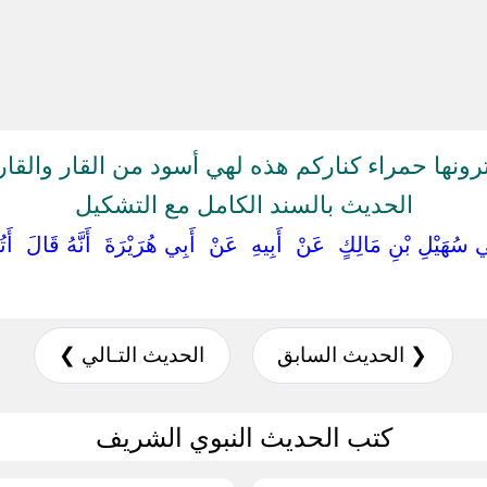
ونها حمراء كناركم هذه لهي أسود من القار والقا
الحديث بالسند الكامل مع التشكيل
ِي سُهَيْلِ بْنِ مَالِكٍ ‏ ‏عَنْ ‏ ‏أَبِيهِ ‏ ‏عَنْ ‏ ‏أَبِي هُرَيْرَةَ ‏ ‏أَنَّهُ قَالَ ‏ ‏أ
❮ الحديث السابق
الحديث التـالي ❯
كتب الحديث النبوي الشريف