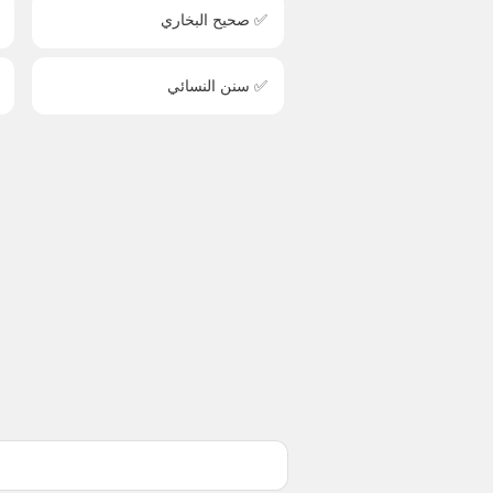
✅ صحيح البخاري
✅ سنن النسائي