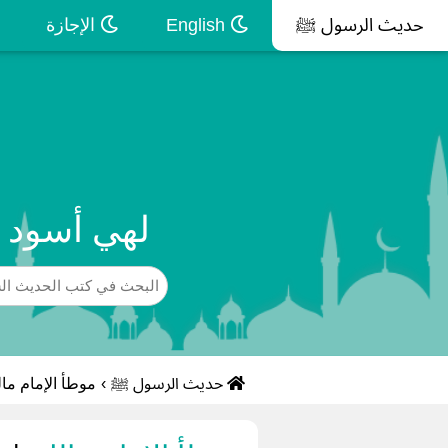
حديث الرسول ﷺ
English
الإجازة
لهي أسود م
حديث الرسول ﷺ
›
موطأ الإمام ما