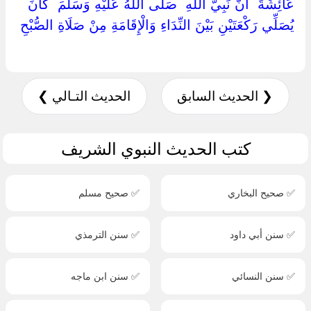
‏عَائِشَةَ ‏ ‏أَنَّ نَبِيَّ اللَّهِ ‏ ‏صَلَّى اللَّهُ عَلَيْهِ وَسَلَّمَ ‏ ‏كَانَ ‏
‏يُصَلِّي رَكْعَتَيْنِ بَيْنَ النِّدَاءِ وَالْإِقَامَةِ مِنْ صَلَاةِ الصُّبْحِ
❮ الحديث السابق
الحديث التـالي ❯
كتب الحديث النبوي الشريف
✅ صحيح البخاري
✅ صحيح مسلم
✅ سنن أبي داود
✅ سنن الترمذي
✅ سنن النسائي
✅ سنن ابن ماجه