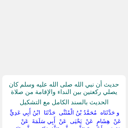
حديث أن نبي الله صلى الله عليه وسلم كان
يصلي ركعتين بين النداء والإقامة من صلاة
الحديث بالسند الكامل مع التشكيل
‏ ‏و حَدَّثَنَاه ‏ ‏مُحَمَّدُ بْنُ الْمُثَنَّى ‏ ‏حَدَّثَنَا ‏ ‏ابْنُ أَبِي عَدِيٍّ ‏
‏عَنْ ‏ ‏هِشَامٍ ‏ ‏عَنْ ‏ ‏يَحْيَى ‏ ‏عَنْ ‏ ‏أَبِي سَلَمَةَ ‏ ‏عَنْ ‏