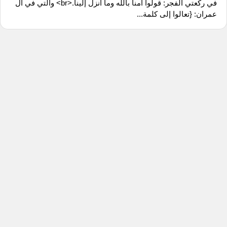
في ركعتي الفجر: قولوا آمنا بالله وما انزل إلينا.<br> والتي في آل
عمران: {تعالوا إلى كلمة...