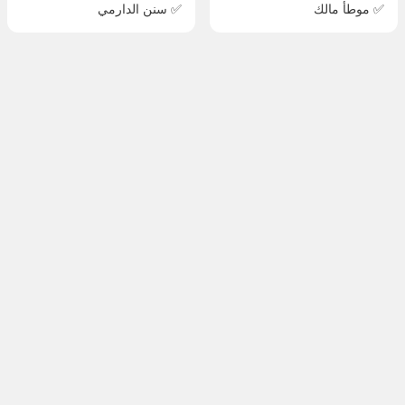
✅ موطأ مالك
✅ سنن الدارمي