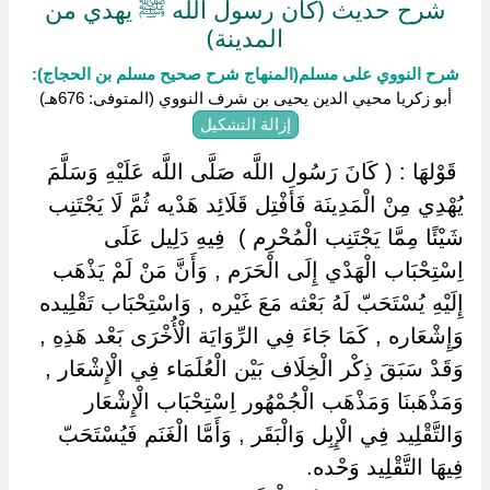
شرح حديث (كان رسول الله ﷺ يهدي من
المدينة)
شرح النووي على مسلم(المنهاج شرح صحيح مسلم بن الحجاج):
أبو زكريا محيي الدين يحيى بن شرف النووي (المتوفى: 676هـ)
إزالة التشكيل
‏ ‏قَوْلهَا : ( كَانَ رَسُول اللَّه صَلَّى اللَّه عَلَيْهِ وَسَلَّمَ
يُهْدِي مِنْ الْمَدِينَة فَأَفْتِل قَلَائِد هَدْيه ثُمَّ لَا يَجْتَنِب
شَيْئًا مِمَّا يَجْتَنِب الْمُحْرِم ) ‏ ‏فِيهِ دَلِيل عَلَى
اِسْتِحْبَاب الْهَدْي إِلَى الْحَرَم , وَأَنَّ مَنْ لَمْ يَذْهَب
إِلَيْهِ يُسْتَحَبّ لَهُ بَعْثه مَعَ غَيْره , وَاسْتِحْبَاب تَقْلِيده
وَإِشْعَاره , كَمَا جَاءَ فِي الرِّوَايَة الْأُخْرَى بَعْد هَذِهِ ,
وَقَدْ سَبَقَ ذِكْر الْخِلَاف بَيْن الْعُلَمَاء فِي الْإِشْعَار ,
وَمَذْهَبنَا وَمَذْهَب الْجُمْهُور اِسْتِحْبَاب الْإِشْعَار
وَالتَّقْلِيد فِي الْإِبِل وَالْبَقَر , وَأَمَّا الْغَنَم فَيُسْتَحَبّ
فِيهَا التَّقْلِيد وَحْده.