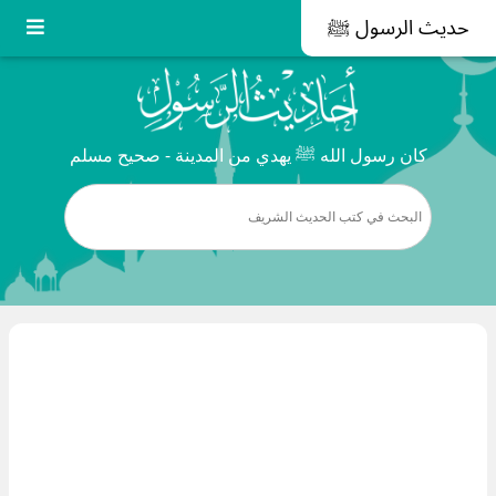
حديث الرسول ﷺ
كان رسول الله ﷺ يهدي من المدينة - صحيح مسلم