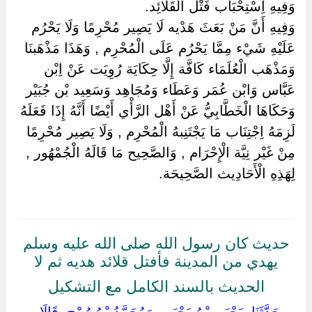
وَفِيهِ اِسْتِحْبَاب فَتْل الْقَلَائِد.
وَفِيهِ أَنَّ مَنْ بَعَثَ هَدْيه لَا يَصِير مُحْرِمًا وَلَا يَحْرُم
عَلَيْهِ شَيْء مِمَّا يَحْرُم عَلَى الْمُحْرِم , وَهَذَا مَذْهَبنَا
وَمَذْهَب الْعُلَمَاء كَافَّة إِلَّا حِكَايَة رُوِيَت عَنْ اِبْن
عَبَّاس وَابْن عُمَر وَعَطَاء وَمُجَاهِد وَسَعِيد بْن جُبَيْر
وَحَكَاهَا الْخَطَّابِيُّ عَنْ أَهْل الرَّأْي أَيْضًا أَنَّهُ إِذَا فَعَلَهُ
لَزِمَهُ اِجْتِنَاب مَا يَجْتَنِبهُ الْمُحْرِم , وَلَا يَصِير مُحْرِمًا
مِنْ غَيْر نِيَّة الْإِحْرَام , وَالصَّحِيح مَا قَالَهُ الْجُمْهُور ,
لِهَذِهِ الْأَحَادِيث الصَّحِيحَة.
حديث كان رسول الله صلى الله عليه وسلم
يهدي من المدينة فأفتل قلائد هديه ثم لا
الحديث بالسند الكامل مع التشكيل