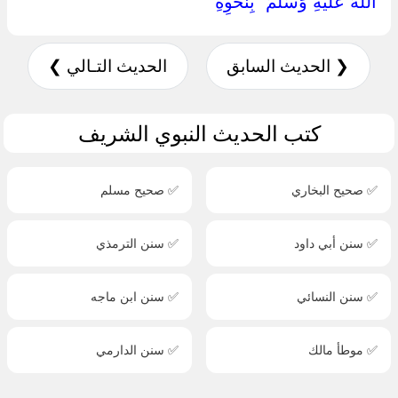
اللَّهُ عَلَيْهِ وَسَلَّمَ ‏ ‏بِنَحْوِهِ ‏
❮ الحديث السابق
الحديث التـالي ❯
كتب الحديث النبوي الشريف
✅ صحيح البخاري
✅ صحيح مسلم
✅ سنن أبي داود
✅ سنن الترمذي
✅ سنن النسائي
✅ سنن ابن ماجه
✅ موطأ مالك
✅ سنن الدارمي