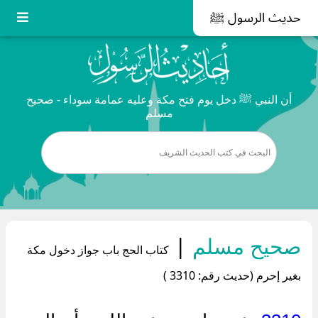
حديث الرسول ﷺ
أن النبي ﷺ دخل يوم فتح مكة وعليه عمامة سوداء - صحيح
مسلم
صحيح مسلم
|
كتاب الحج باب جواز دخول مكة
بغير إحرم (حديث رقم: 3310 )