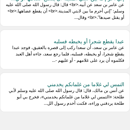
عن عامر بن سعد عن أبيه.<br> قال: قال رسول الله صلى الله عليه
وسلم: "إني أحرم ما بين لابتي المدينة.<br> أن يقطع عضاهها.<br>
أو يقتل صيدها".<br> وقال...
عبدا يقطع شجرا أو يخبطه فسلبه
عن عامر بن سعد، أن سعدا ركب إلى قصره بالعقيق، فوجد عبدا
يقطع شجرا، أو يخبطه، فسلبه، فلما رجع سعد، جاءه أهل العبد
فكلموه أن يرد على غلامهم - أو عليهم -...
التمس لي غلاما من غلمانكم يخدمني
عن أنس بن مالك، قال: قال رسول الله صلى الله عليه وسلم لأبي
طلحة: «التمس لي غلاما من غلمانكم يخدمني»، فخرج بي أبو
طلحة يردفني وراءه، فكنت أخدم رسول الل...