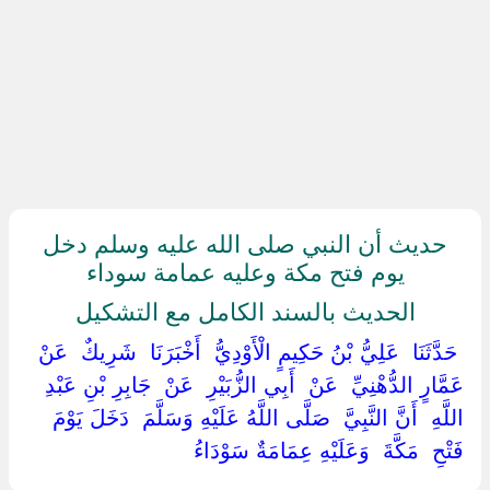
حديث أن النبي صلى الله عليه وسلم دخل
يوم فتح مكة وعليه عمامة سوداء
الحديث بالسند الكامل مع التشكيل
‏ ‏حَدَّثَنَا ‏ ‏عَلِيُّ بْنُ حَكِيمٍ الْأَوْدِيُّ ‏ ‏أَخْبَرَنَا ‏ ‏شَرِيكٌ ‏ ‏عَنْ ‏
‏عَمَّارٍ الدُّهْنِيِّ ‏ ‏عَنْ ‏ ‏أَبِي الزُّبَيْرِ ‏ ‏عَنْ ‏ ‏جَابِرِ بْنِ عَبْدِ
اللَّهِ ‏ ‏أَنَّ النَّبِيَّ ‏ ‏صَلَّى اللَّهُ عَلَيْهِ وَسَلَّمَ ‏ ‏دَخَلَ يَوْمَ
فَتْحِ ‏ ‏مَكَّةَ ‏ ‏وَعَلَيْهِ عِمَامَةٌ سَوْدَاءُ ‏