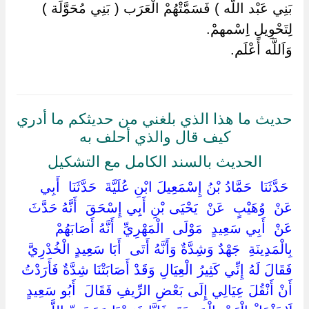
بَنِي عَبْد اللَّه ) فَسَمَّتْهُمْ الْعَرَب ( بَنِي مُحَوَّلَة )
لِتَحْوِيلِ اِسْمهمْ.
وَاَللَّه أَعْلَم.
حديث ما هذا الذي بلغني من حديثكم ما أدري
كيف قال والذي أحلف به
الحديث بالسند الكامل مع التشكيل
‏ ‏حَدَّثَنَا ‏ ‏حَمَّادُ بْنُ إِسْمَعِيلَ ابْنِ عُلَيَّةَ ‏ ‏حَدَّثَنَا ‏ ‏أَبِي ‏
‏عَنْ ‏ ‏وُهَيْبٍ ‏ ‏عَنْ ‏ ‏يَحْيَى بْنِ أَبِي إِسْحَقَ ‏ ‏أَنَّهُ حَدَّثَ
عَنْ ‏ ‏أَبِي سَعِيدٍ ‏ ‏مَوْلَى ‏ ‏الْمَهْرِيِّ ‏ ‏أَنَّهُ أَصَابَهُمْ ‏
‏بِالْمَدِينَةِ ‏ ‏جَهْدٌ وَشِدَّةٌ وَأَنَّهُ أَتَى ‏ ‏أَبَا سَعِيدٍ الْخُدْرِيَّ ‏
‏فَقَالَ لَهُ إِنِّي كَثِيرُ الْعِيَالِ وَقَدْ أَصَابَتْنَا شِدَّةٌ فَأَرَدْتُ
أَنْ أَنْقُلَ عِيَالِي إِلَى بَعْضِ الرِّيفِ فَقَالَ ‏ ‏أَبُو سَعِيدٍ ‏