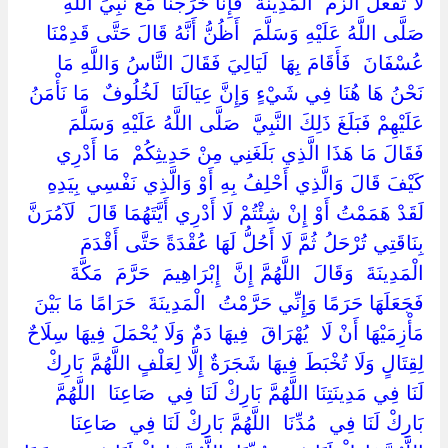
‏لَا تَفْعَلْ الْزَمْ ‏ ‏الْمَدِينَةَ ‏ ‏فَإِنَّا خَرَجْنَا مَعَ نَبِيِّ اللَّهِ ‏
‏صَلَّى اللَّهُ عَلَيْهِ وَسَلَّمَ ‏ ‏أَظُنُّ أَنَّهُ قَالَ حَتَّى قَدِمْنَا ‏
‏عُسْفَانَ ‏ ‏فَأَقَامَ بِهَا ‏ ‏لَيَالِيَ فَقَالَ النَّاسُ وَاللَّهِ مَا
نَحْنُ هَا هُنَا فِي شَيْءٍ وَإِنَّ عِيَالَنَا ‏ ‏لَخُلُوفٌ ‏ ‏مَا نَأْمَنُ
عَلَيْهِمْ فَبَلَغَ ذَلِكَ النَّبِيَّ ‏ ‏صَلَّى اللَّهُ عَلَيْهِ وَسَلَّمَ ‏
‏فَقَالَ مَا هَذَا الَّذِي بَلَغَنِي مِنْ حَدِيثِكُمْ ‏ ‏مَا أَدْرِي
كَيْفَ قَالَ وَالَّذِي أَحْلِفُ بِهِ أَوْ وَالَّذِي نَفْسِي بِيَدِهِ
لَقَدْ هَمَمْتُ أَوْ إِنْ شِئْتُمْ لَا أَدْرِي أَيَّتَهُمَا قَالَ ‏ ‏لَآمُرَنَّ
بِنَاقَتِي تُرْحَلُ ثُمَّ لَا أَحُلُّ لَهَا عُقْدَةً حَتَّى أَقْدَمَ ‏
‏الْمَدِينَةَ ‏ ‏وَقَالَ ‏ ‏اللَّهُمَّ إِنَّ ‏ ‏إِبْرَاهِيمَ ‏ ‏حَرَّمَ ‏ ‏مَكَّةَ ‏
‏فَجَعَلَهَا حَرَمًا وَإِنِّي حَرَّمْتُ ‏ ‏الْمَدِينَةَ ‏ ‏حَرَامًا مَا بَيْنَ ‏
‏مَأْزِمَيْهَا أَنْ لَا ‏ ‏يُهْرَاقَ ‏ ‏فِيهَا دَمٌ وَلَا يُحْمَلَ فِيهَا سِلَاحٌ
لِقِتَالٍ وَلَا تُخْبَطَ فِيهَا شَجَرَةٌ إِلَّا لِعَلْفٍ اللَّهُمَّ بَارِكْ
لَنَا فِي مَدِينَتِنَا اللَّهُمَّ بَارِكْ لَنَا فِي ‏ ‏صَاعِنَا ‏ ‏اللَّهُمَّ
بَارِكْ لَنَا فِي ‏ ‏مُدِّنَا ‏ ‏اللَّهُمَّ بَارِكْ لَنَا فِي ‏ ‏صَاعِنَا ‏