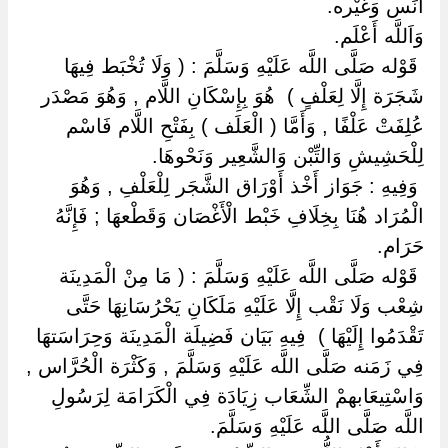
أَنَس وَغَيْره.
وَاَللَّه أَعْلَم.
‏ ‏قَوْله صَلَّى اللَّه عَلَيْهِ وَسَلَّمَ : ( وَلَا تُخْبَط فِيهَا
شَجَرَة إِلَّا لِعَلْفٍ ) ‏ ‏هُوَ بِإِسْكَانِ اللَّام , وَهُوَ مَصْدَر
عُلِفَتْ عَلْفًا , وَأَمَّا ( الْعَلَف ) بِفَتْحِ اللَّام فَاسْم
لِلْحَشِيشِ وَالتِّبْن وَالشَّعِير وَنَحْوهَا.
‏ ‏وَفِيهِ : جَوَاز أَخْذ أَوْرَاق الشَّجَر لِلْعَلْفِ , وَهُوَ
الْمُرَاد هُنَا بِخِلَافِ خَبْط الْأَغْصَان وَقَطْعهَا ; فَإِنَّهُ
حَرَام.
‏ ‏قَوْله صَلَّى اللَّه عَلَيْهِ وَسَلَّمَ : ( مَا مِنْ الْمَدِينَة
شِعْب وَلَا نَقْب إِلَّا عَلَيْهِ مَلَكَانِ يَحْرُسَانِهَا حَتَّى
تَقْدَمُوا إِلَيْهَا ) ‏ ‏فِيهِ بَيَان فَضِيلَة الْمَدِينَة وَحِرَاسَتهَا
فِي زَمَنه صَلَّى اللَّه عَلَيْهِ وَسَلَّمَ , وَكَثْرَة الْحُرَّاس ,
وَاسْتِيعَابهمْ الشِّعَاب زِيَادَة فِي الْكَرَامَة لِرَسُولِ
اللَّه صَلَّى اللَّه عَلَيْهِ وَسَلَّمَ.