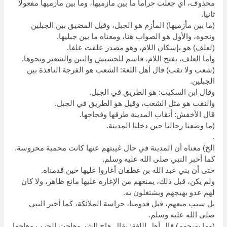
محذوف، أي جعلت حراما ما بين مأزميها، وما بين مأزميها مفعولا
ثانيا.
(ما بين مأزميها) المأزم هو الجبل، وقيل المضيق بين الجبلين
ونحوه، والأول هو الصواب هنا، ومعناه ما بين جبليها.
(لعلف) هو بإسكان اللام، وهو مصدر علفت علفا.
وأما العلف، بفتح اللام، فاسم للحشيش والتبن والشعير ونحوها.
(شعب ولا نقب) قال أهل اللغة: الشعب هو الفرجة النافذة بين
الجبلين.
وقال ابن السكيت: هو الطريق في الجبل.
والنقب هو مثل الشعب، وقيل هو الطريق في الجبل.
قال الأخفش: أنقاب المدينة طرقها وفجاجها.
(ما وضعنا رحالنا حين دخلنا المدينة.
.
الخ) معناه أن المدينة في حال غيبتهم عنها كانت محمبة محروسة.
كما أخبر النبي صلى الله عليه وسلم.
حتى أن بني عبد الله بن غطفان أغاروا عليها حين قدمناه.
ولم يكن، قبل ذلك، يمنعهم من الإغارة عليها مانع ظاهر، ولا كان
لهم عدو يهيجهم ويشتغلون به.
بل سبب منعهم، قبل قدومنا، حراسة الملائكة، كما أخبر النبي
صلى الله عليه وسلم.
(وما يهيجهم) قال أهل اللغة: يقال هاج الشر وهاجت الحرب وهاجها