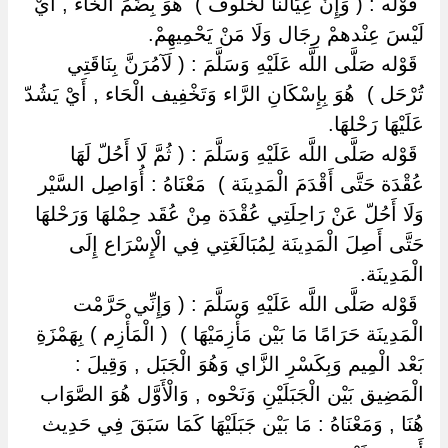
‏ ‏قَوْله : ( وَإِنْ عِيَالنَا لَخُلُوف ) ‏ ‏هُوَ بِضَمِّ الْخَاء , أَيْ
لَيْسَ عِنْدهمْ رِجَال وَلَا مَنْ يَحْمِيهِمْ.
‏ ‏قَوْله صَلَّى اللَّه عَلَيْهِ وَسَلَّمَ : ( لَآمُرَنَّ بِنَاقَتِي
تُرْحَل ) ‏ ‏هُوَ بِإِسْكَانِ الرَّاء وَتَخْفِيف الْحَاء , أَيْ يَشُدّ
عَلَيْهَا رَحْلهَا.
‏ ‏قَوْله صَلَّى اللَّه عَلَيْهِ وَسَلَّمَ : ( ثُمَّ لَا أَحُلّ لَهَا
عُقْدَة حَتَّى أَقْدَمَ الْمَدِينَة ) ‏ ‏مَعْنَاهُ : أُوَاصِل السَّيْر
وَلَا أَحُلّ عَنْ رَاحِلَتِي عُقْدَة مِنْ عُقَد حِمْلهَا وَرَحْلهَا
حَتَّى أَصِلَ الْمَدِينَة لِمُبَالَغَتِي فِي الْإِسْرَاع إِلَى
الْمَدِينَة.
‏ ‏قَوْله صَلَّى اللَّه عَلَيْهِ وَسَلَّمَ : ( وَإِنِّي حَرَّمْت
الْمَدِينَة حَرَامًا مَا بَيْن مَأْزِمَيْهَا ) ‏ ‏( الْمَأْزِم ) بِهَمْزَةِ
بَعْد الْمِيم وَبِكَسْرِ الزَّاي وَهُوَ الْجَبَل , وَقِيلَ :
الْمَضِيق بَيْن الْجَبَلَيْنِ وَنَحْوه , وَالْأَوَّل هُوَ الصَّوَاب
هُنَا , وَمَعْنَاهُ : مَا بَيْن جَبَلَيْهَا كَمَا سَبَقَ فِي حَدِيث