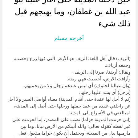
عبد الله بن غطفان، وما يهيجهم قبل
ذلك شيء
أخرجه مسلم
(الريف) قال أهل اللغة: الريف هو الأرض التي فيها زرع وخصب،
وجمعه أرياف.
ويقال: أريفنا، صرنا إلى الريف.
وأرافت الأرض، أخصبت فهي ريفة.
(وإن عيالنا لخلوف) أي ليس عندهم رجال ولا من يحميهم.
(ترحل) أي يشد عليها رحلها.
(ثم لا أحل لها عقدة حتى أقدم المدينة) معناه أواصل السير ولا أحل
عن راحلتي عقدة من عقد حملها ورحلها حتى أصل إلى المدينة،
لمبالغتي في الأسراع إلى المدينة.
(إني حرمت المدينة حراما) نصب على المصدر، إما لحرمت على
غير لفظه كقوله تعالى: والله أنبتكم من الأرض نباتا، وما بين
مأزميها بدل من المدينة، ويحتمل أن يكون حراما مفعول فعل