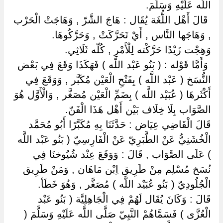
اللَّه عَلَيْهِ وَسَلَّمَ.
‏ ‏قَالَ أَهْل اللُّغَة يُقَال : هَاجَ الشَّرّ , وَهَاجَتْ الْحَرْب
, وَهَاجَها النَّاس , أَيْ تَحَرَّكَتْ , وَحَرَّكُوهَا.
وَهِجْت زَيْدًا حَرَّكْته لِلْأَمْرِ , كُلّه ثَلَاثِي.
‏ ‏وَأَمَّا قَوْله : ( بَنُو عَبْد اللَّه ) فَهَكَذَا وَقَعَ فِي بَعْض
النُّسَخ ( عَبْد اللَّه ) بِفَتْحِ الْعَيْن مُكَبَّر , وَوَقَعَ فِي
أَكْثَرهَا ( عُبَيْد اللَّه ) بِضَمِّ الْعَيْن مُصَغَّر , وَالْأَوَّل هُوَ
الصَّوَاب بِلَا خِلَاف بَيْن أَهْل هَذَا الْفَنّ.
قَالَ الْقَاضِي عِيَاض : حَدَّثَنَا بِهِ مُكَبَّرًا أَبُو مُحَمَّد
الْخُشَنِيُّ عَنْ الطَّبَرِيّ عَنْ الْفَارِسِيّ ( بَنُو عَبْد اللَّه
) عَلَى الصَّوَاب , قَالَ : وَوَقَعَ عِنْد شُيُوخنَا فِي
نُسَخ مُسْلِم مِنْ طَرِيق اِبْن مَاهَان , وَمَنْ طَرِيق
الْجُلُودِيّ ( بَنُو عُبَيْد اللَّه ) مُصَغَّر , وَهُوَ خَطَأ.
قَالَ : وَكَانَ يُقَال لَهُمْ فِي الْجَاهِلِيَّة ( بَنُو عَبْد
الْعُزَّى ) فَسَمَّاهُمْ النَّبِيّ صَلَّى اللَّه عَلَيْهِ وَسَلَّمَ (