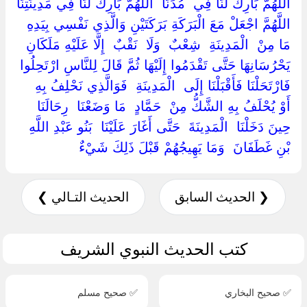
‏اللَّهُمَّ بَارِكْ لَنَا فِي ‏ ‏مُدِّنَا ‏ ‏اللَّهُمَّ بَارِكْ لَنَا فِي مَدِينَتِنَا
اللَّهُمَّ اجْعَلْ مَعَ الْبَرَكَةِ بَرَكَتَيْنِ وَالَّذِي نَفْسِي بِيَدِهِ
مَا مِنْ ‏ ‏الْمَدِينَةِ ‏ ‏شِعْبٌ ‏ ‏وَلَا ‏ ‏نَقْبٌ ‏ ‏إِلَّا عَلَيْهِ مَلَكَانِ
يَحْرُسَانِهَا حَتَّى تَقْدَمُوا إِلَيْهَا ثُمَّ قَالَ لِلنَّاسِ ارْتَحِلُوا
فَارْتَحَلْنَا فَأَقْبَلْنَا إِلَى ‏ ‏الْمَدِينَةِ ‏ ‏فَوَالَّذِي نَحْلِفُ بِهِ ‏
‏أَوْ يُحْلَفُ بِهِ الشَّكُّ مِنْ ‏ ‏حَمَّادٍ ‏ ‏مَا وَضَعْنَا ‏ ‏رِحَالَنَا ‏
‏حِينَ دَخَلْنَا ‏ ‏الْمَدِينَةَ ‏ ‏حَتَّى أَغَارَ عَلَيْنَا ‏ ‏بَنُو عَبْدِ اللَّهِ
بْنِ غَطَفَانَ ‏ ‏وَمَا يَهِيجُهُمْ قَبْلَ ذَلِكَ شَيْءٌ ‏
❮ الحديث السابق
الحديث التـالي ❯
كتب الحديث النبوي الشريف
✅ صحيح البخاري
✅ صحيح مسلم