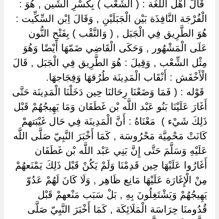
‏ ‏قَالَ أَهْل اللُّغَة : ( الشِّعْب ) بِكَسْرِ الشِّين , هُوَ :
الْفُرْجَة النَّافِذَة بَيْن الْجَبَلَيْنِ , وَقَالَ اِبْن السِّكِّيت :
هُوَ الطَّرِيق فِي الْجَبَل , ( وَالنَّقْب ) بِفَتْحِ النُّون
عَلَى الْمَشْهُور , وَحَكَى الْقَاضِي ضَمّهَا أَيْضًا وَهُوَ
مِثْل الشِّعْب , وَقِيلَ : هُوَ الطَّرِيق فِي الْجَبَل , قَالَ
الْأَخْفَش : أَنْقَاب الْمَدِينَة طُرُقهَا وَفِجَاجهَا.
‏ ‏قَوْله : ( فَمَا وَضَعْنَا رِحَالنَا حِين دَخَلْنَا الْمَدِينَة حَتَّى
أَغَارَ عَلَيْنَا بَنُو عَبْد اللَّه بْن غَطَفَان وَمَا يَهِيجُهُمْ قَبْل
ذَلِكَ شَيْء ) ‏ ‏مَعْنَاهُ : أَنَّ الْمَدِينَة فِي حَال غَيْبَتهمْ
كَانَتْ مَحْمِيَّة مَحْرُوسَة , كَمَا أَخْبَرَ النَّبِيّ صَلَّى اللَّه
عَلَيْهِ وَسَلَّمَ حَتَّى إِنَّ بَنِي عَبْد اللَّه بْن غَطَفَان
أَغَارُوا عَلَيْهَا حِين قَدِمْنَا وَلَمْ يَكُنْ قَبْل ذَلِكَ يَمْنَعهُمْ
مِنْ الْإِغَارَة عَلَيْهَا مَانِع ظَاهِر , وَلَا كَانَ لَهُمْ عَدُوّ
يَهِيجُهُمْ وَيَشْتَغِلُونَ بِهِ , بَلْ سَبَب مَنْعهمْ قَبْل
قُدُومنَا حِرَاسَة الْمَلَائِكَة , كَمَا أَخْبَرَ النَّبِيّ صَلَّى