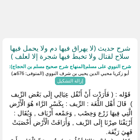
شرح حديث (لا يهراق فيها دم ولا يحمل فيها
سلاح لقتال ولا تخبط فيها شجرة إلا لعلف )
شرح النووي على مسلم(المنهاج شرح صحيح مسلم بن الحجاج):
أبو زكريا محيي الدين يحيى بن شرف النووي (المتوفى: 676هـ)
إزالة التشكيل
‏ ‏قَوْله : ( فَأَرَدْت أَنْ أَنْقُل عِيَالِي إِلَى بَعْض الرِّيف
) ‏ ‏قَالَ أَهْل اللُّغَة : الرِّيف : بِكَسْرِ الرَّاء هُوَ الْأَرْض
الَّتِي فِيهَا زَرْع وَخِصْب , وَجَمْعه أَرْيَاف , وَيُقَال :
أَرْيَفْنَا صِرْنَا إِلَى الرِّيف , وَأَرَافَتْ الْأَرْض أَخْصَبَتْ
فَهِيَ رَيِّفَة.