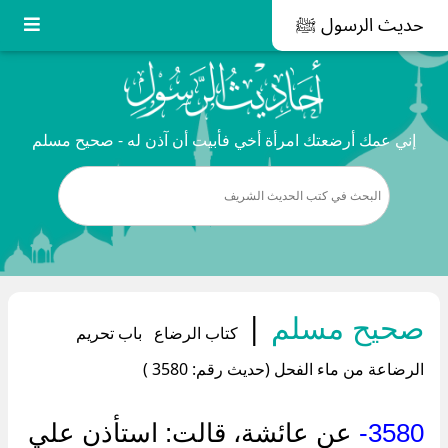
حديث الرسول ﷺ
إني عمك أرضعتك امرأة أخي فأبيت أن آذن له - صحيح مسلم
صحيح مسلم
|
كتاب الرضاع باب تحريم
الرضاعة من ماء الفحل (حديث رقم: 3580 )
3580-
عن عائشة، قالت: استأذن علي