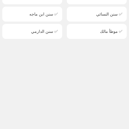
✅ سنن النسائي
✅ سنن ابن ماجه
✅ موطأ مالك
✅ سنن الدارمي