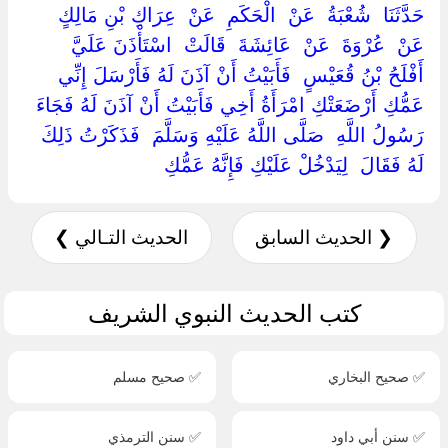
‏حَدَّثَنَا ‏ ‏شُعْبَةُ ‏ ‏عَنْ ‏ ‏الْحَكَمِ ‏ ‏عَنْ ‏ ‏عِرَاكِ بْنِ مَالِكٍ ‏
‏عَنْ ‏ ‏عُرْوَةَ ‏ ‏عَنْ ‏ ‏عَائِشَةَ ‏ ‏قَالَتْ ‏ ‏اسْتَأْذَنَ عَلَيَّ ‏
‏أَفْلَحُ بْنُ قُعَيْسٍ ‏ ‏فَأَبَيْتُ أَنْ آذَنَ لَهُ فَأَرْسَلَ إِنِّي
عَمُّكِ أَرْضَعَتْكِ امْرَأَةُ أَخِي فَأَبَيْتُ أَنْ آذَنَ لَهُ فَجَاءَ
رَسُولُ اللَّهِ ‏ ‏صَلَّى اللَّهُ عَلَيْهِ وَسَلَّمَ ‏ ‏فَذَكَرْتُ ذَلِكَ
لَهُ فَقَالَ ‏ ‏لِيَدْخُلْ عَلَيْكِ فَإِنَّهُ عَمُّكِ ‏
❮ الحديث السابق
الحديث التـالي ❯
كتب الحديث النبوي الشريف
✅ صحيح البخاري
✅ صحيح مسلم
✅ سنن أبي داود
✅ سنن الترمذي