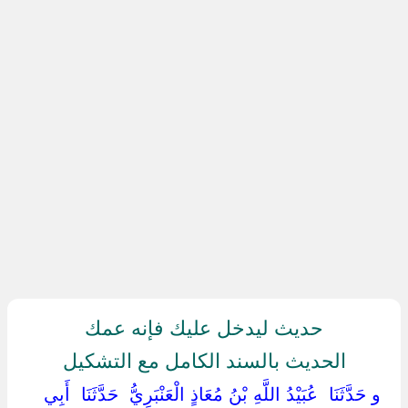
حديث ليدخل عليك فإنه عمك
الحديث بالسند الكامل مع التشكيل
‏ ‏و حَدَّثَنَا ‏ ‏عُبَيْدُ اللَّهِ بْنُ مُعَاذٍ الْعَنْبَرِيُّ ‏ ‏حَدَّثَنَا ‏ ‏أَبِي ‏