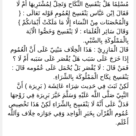
مُسْلِمًا هَلْ يَنْفَسِخ النِّكَاح وَتَحِلّ لِمُشْتَرِيهَا أَمْ لَا
فَقَالَ اِبْن عَبَّاس يَنْفَسِخ لِعُمُومِ قَوْله تَعَالَى : {
وَالْمُحْصَنَات مِنْ النِّسَاء إِلَّا مَا مَلَكَتْ أَيْمَانكُمْ }
وَقَالَ سَائِر الْعُلَمَاء : لَا يَنْفَسِخ وَخَصُّوا الْآيَة
بِالْمَمْلُوكَةِ بِالسَّبْيِ.
قَالَ الْمَازِرِيّ : هَذَا الْخِلَاف مَبْنِيّ عَلَى أَنَّ الْعُمُوم
إِذَا خَرَجَ عَلَى سَبَب هَلْ يُقْصَر عَلَى سَبَبه أَمْ لَا ؟
فَمَنْ قَالَ : لَا يُقْصَر بَلْ يُحْمَل عَلَى عُمُومه قَالَ :
يَنْفَسِخ نِكَاح الْمَمْلُوكَة بِالشِّرَاءِ.
لَكِنْ ثَبَتَ فِي حَدِيث شِرَاء عَائِشَة ( بَرِيرَة ) أَنَّ
النَّبِيّ صَلَّى اللَّه عَلَيْهِ وَسَلَّمَ خَيَّرَ بَرِيرَة فِي زَوْجهَا
فَدَلَّ عَلَى أَنَّهُ لَا يَنْفَسِخ بِالشِّرَاءِ لَكِنْ هَذَا تَخْصِيص
عُمُوم الْقُرْآن بِخَبَرِ الْوَاحِد وَفِي جَوَازه خِلَاف وَاَللَّه
أَعْلَم.