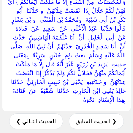
‏وَالْمُحْصَنَاتُ ‏ ‏مِنْ النِّسَاءِ إِلَّا مَا مَلَكَتْ أَيْمَانُكُمْ ‏} ‏أَيْ
فَهُنَّ لَكُمْ حَلَالٌ إِذَا انْقَضَتْ عِدَّتُهُنَّ ‏ ‏و حَدَّثَنَا ‏ ‏أَبُو
بَكْرِ بْنُ أَبِي شَيْبَةَ ‏ ‏وَمُحَمَّدُ بْنُ الْمُثَنَّى ‏ ‏وَابْنُ بَشَّارٍ ‏
‏قَالُوا حَدَّثَنَا ‏ ‏عَبْدُ الْأَعْلَى ‏ ‏عَنْ ‏ ‏سَعِيدٍ ‏ ‏عَنْ ‏ ‏قَتَادَةَ ‏
‏عَنْ ‏ ‏أَبِي الْخَلِيلِ ‏ ‏أَنَّ ‏ ‏أَبَا عَلْقَمَةَ الْهَاشِمِيَّ ‏ ‏حَدَّثَ
أَنَّ ‏ ‏أَبَا سَعِيدٍ الْخُدْرِيَّ ‏ ‏حَدَّثَهُمْ ‏ ‏أَنَّ نَبِيَّ اللَّهِ ‏ ‏صَلَّى
اللَّهُ عَلَيْهِ وَسَلَّمَ ‏ ‏بَعَثَ يَوْمَ ‏ ‏حُنَيْنٍ ‏ ‏سَرِيَّةً ‏ ‏بِمَعْنَى
حَدِيثِ ‏ ‏يَزِيدَ بْنِ زُرَيْعٍ ‏ ‏غَيْرَ أَنَّهُ قَالَ إِلَّا مَا مَلَكَتْ
أَيْمَانُكُمْ مِنْهُنَّ فَحَلَالٌ لَكُمْ وَلَمْ يَذْكُرْ إِذَا انْقَضَتْ
عِدَّتُهُنَّ ‏ ‏و حَدَّثَنِيهِ ‏ ‏يَحْيَى بْنُ حَبِيبٍ الْحَارِثِيُّ ‏ ‏حَدَّثَنَا ‏
‏خَالِدٌ يَعْنِي ابْنَ الْحَارِثِ ‏ ‏حَدَّثَنَا ‏ ‏شُعْبَةُ ‏ ‏عَنْ ‏ ‏قَتَادَةَ ‏
‏بِهَذَا الْإِسْنَادِ ‏ ‏نَحْوَهُ ‏
❮ الحديث السابق
الحديث التـالي ❯