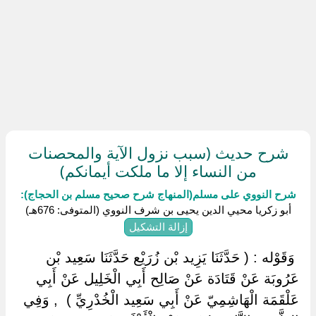
شرح حديث (سبب نزول الآية والمحصنات
من النساء إلا ما ملكت أيمانكم)
شرح النووي على مسلم(المنهاج شرح صحيح مسلم بن الحجاج):
أبو زكريا محيي الدين يحيى بن شرف النووي (المتوفى: 676هـ)
إزالة التشكيل
‏ ‏وَقَوْله : ( حَدَّثَنَا يَزِيد بْن زُرَيْع حَدَّثَنَا سَعِيد بْن
عَرُوبَة عَنْ قَتَادَة عَنْ صَالِح أَبِي الْخَلِيل عَنْ أَبِي
عَلْقَمَة الْهَاشِمِيّ عَنْ أَبِي سَعِيد الْخُدْرِيِّ ) ‏ ‏, وَفِي