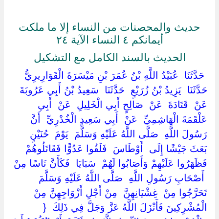
حديث والمحصنات من النساء إلا ما ملكت
أيمانكم ٤ النساء الآية ٢٤
الحديث بالسند الكامل مع التشكيل
‏ ‏حَدَّثَنَا ‏ ‏عُبَيْدُ اللَّهِ بْنُ عُمَرَ بْنِ مَيْسَرَةَ الْقَوَارِيرِيُّ ‏
‏حَدَّثَنَا ‏ ‏يَزِيدُ بْنُ زُرَيْعٍ ‏ ‏حَدَّثَنَا ‏ ‏سَعِيدُ بْنُ أَبِي عَرُوبَةَ ‏
‏عَنْ ‏ ‏قَتَادَةَ ‏ ‏عَنْ ‏ ‏صَالِحٍ أَبِي الْخَلِيلِ ‏ ‏عَنْ ‏ ‏أَبِي
عَلْقَمَةَ الْهَاشِمِيِّ ‏ ‏عَنْ ‏ ‏أَبِي سَعِيدٍ الْخُدْرِيِّ ‏ ‏أَنَّ
رَسُولَ اللَّهِ ‏ ‏صَلَّى اللَّهُ عَلَيْهِ وَسَلَّمَ ‏ ‏يَوْمَ ‏ ‏حُنَيْنٍ ‏
‏بَعَثَ جَيْشًا إِلَى ‏ ‏أَوْطَاسَ ‏ ‏فَلَقُوا عَدُوًّا فَقَاتَلُوهُمْ
فَظَهَرُوا عَلَيْهِمْ وَأَصَابُوا لَهُمْ ‏ ‏سَبَايَا ‏ ‏فَكَأَنَّ نَاسًا مِنْ
‏ ‏أَصْحَابِ رَسُولِ اللَّهِ ‏ ‏صَلَّى اللَّهُ عَلَيْهِ وَسَلَّمَ ‏
‏تَحَرَّجُوا مِنْ ‏ ‏غِشْيَانِهِنَّ ‏ ‏مِنْ أَجْلِ أَزْوَاجِهِنَّ مِنْ
الْمُشْرِكِينَ فَأَنْزَلَ اللَّهُ عَزَّ وَجَلَّ فِي ذَلِكَ ‏ {