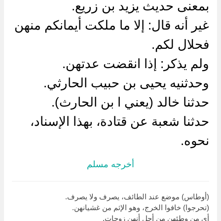
بمعنى حديث يزيد بن زريع.
غير أنه قال: إلا ما ملكت أيمانكم منهن
فحلال لكم.
ولم يذكر: إذا انقضت عدتهن.
وحدثنيه يحيى بن حبيب الحارثي.
حدثنا خالد (يعني ا بن الحارث).
حدثنا شعبة عن قتادة، بهذا الإسناد،
نحوه.
أخرجه مسلم
(أوطاس) موضع عند الطائف، يصرف ولا يصرف.
(تحرجوا) خافوا الخرج، وهو الإثم من غشيانهن.
أي من وطئهن من أجل أنهن زوجات.