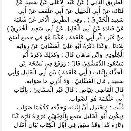
الطَّرِيق الثَّانِي ( عَنْ عَبْد الْأَعْلَى عَنْ سَعِيد عَنْ
قَتَادَة عَنْ أَبِي الْخَلِيل عَنْ أَبِي عَلْقَمَة عَنْ أَبِي
سَعِيد الْخُدْرِيِّ ) , وَفِي الطَّرِيق الْآخَر عَنْ شُعْبَة
عَنْ قَتَادَة عَنْ أَبِي الْخَلِيل عَنْ أَبِي سَعِيد الْخُدْرِيِّ )
مِنْ غَيْر ذِكْر أَبِي عَلْقَمَة , هَكَذَا هُوَ فِي جَمِيع نُسَخ
بِلَادنَا , وَكَذَا ذَكَرَهُ أَبُو عَلِيّ الْغَسَّانِيّ عَنْ رِوَايَة
الْجُلُودِي وَابْن مَاهَان قَالَ : وَكَذَلِكَ ذَكَرَهُ أَبُو
مَسْعُود الدِّمَشْقِيّ قَالَ : وَوَقَعَ فِي نُسْخَة اِبْن
الْحَذَّاء بِإِثْبَاتِ ( أَبِي عَلْقَمَة ) بَيْن أَبِي الْخَلِيل وَأَبِي
سَعِيد , قَالَ الْغَسَّانِيّ : وَلَا أَدْرِي مَا صَوَابه.
قَالَ الْقَاضِي عِيَاض : قَالَ غَيْر الْغَسَّانِيّ : بِإِثْبَاتِ
أَبِي عَلْقَمَة هُوَ الصَّوَاب.
قُلْت : وَيَحْتَمِل أَنَّ إِثْبَاته وَحَذْفه كِلَاهُمَا صَوَاب
وَيَكُون أَبُو الْخَلِيل سَمِعَ بِالْوَجْهَيْنِ فَرَوَاهُ تَارَة كَذَا
وَتَارَة كَذَا وَقَدْ سَبَقَ فِي أَوَّل الْكِتَاب بَيَان أَمْثَال