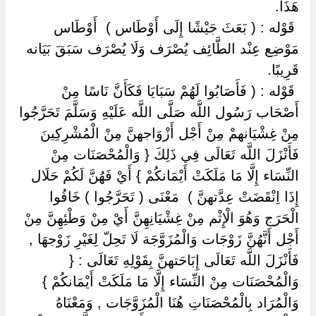
هَذَا.
‏ ‏قَوْله : ( بَعَثَ جَيْشًا إِلَى أَوْطَاس ) ‏ ‏أَوْطَاس
مَوْضِع عِنْد الطَّائِف يُصْرَف وَلَا يُصْرَف سَبَقَ بَيَانه
قَرِيبًا.
‏ ‏قَوْله : ( فَأَصَابُوا لَهُمْ سَبَايَا فَكَأَنَّ نَاسًا مِنْ
أَصْحَاب رَسُول اللَّه صَلَّى اللَّه عَلَيْهِ وَسَلَّمَ تَحَرَّجُوا
مِنْ غِشْيَانهمْ مِنْ أَجْل أَزْوَاجهنَّ مِنْ الْمُشْرِكِينَ
فَأَنْزَلَ اللَّه تَعَالَى فِي ذَلِكَ { وَالْمُحْصَنَات مِنْ
النِّسَاء إِلَّا مَا مَلَكَتْ أَيْمَانكُمْ } أَيْ فَهُنَّ لَكُمْ حَلَال
إِذَا اِنْقَضَتْ عِدَّتهنَّ ) ‏ ‏مَعْنَى ( تَحَرَّجُوا ) خَافُوا
الْحَرَج وَهُوَ الْإِثْم مِنْ غِشْيَانِهِنَّ أَيْ مِنْ وَطْئِهِنَّ مِنْ
أَجْل أَنَّهُنَّ زَوْجَات وَالْمُزَوَّجَة لَا تَحِلّ لِغَيْرِ زَوْجهَا ,
فَأَنْزَلَ اللَّه تَعَالَى إِبَاحَتهنَّ بِقَوْلِهِ تَعَالَى : {
وَالْمُحْصَنَات مِنْ النِّسَاء إِلَّا مَا مَلَكَتْ أَيْمَانكُمْ }
وَالْمُرَاد بِالْمُحْصَنَاتِ هُنَا الْمُزَوَّجَات , وَمَعْنَاهُ