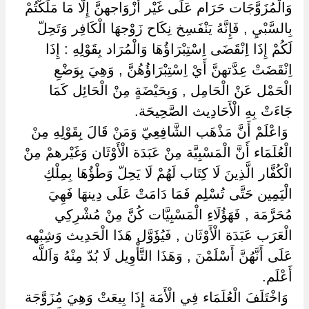
وَالْمُزَوَّجَات حَرَام عَلَى غَيْر أَزْوَاجهنَّ إِلَّا مَا مَلَكْتُمْ
بِالسَّبْيِ , فَإِنَّهُ يَنْفَسِخ نِكَاح زَوْجهَا الْكَافِر وَتَحِلّ
لَكُمْ إِذَا اِنْقَضَى اِسْتِبْرَاؤُهَا وَالْمُرَاد بِقَوْلِهِ : إِذَا
اِنْقَضَتْ عِدَّتهنَّ أَيْ اِسْتِبْرَاؤُهُنَّ , وَهِيَ بِوَضْعِ
الْحَمْل عَنْ الْحَامِل , وَبِحَيْضَةٍ مِنْ الْحَائِل كَمَا
جَاءَتْ بِهِ الْأَحَادِيث الصَّحِيحَة.
‏ ‏وَاعْلَمْ أَنَّ مَذْهَب الشَّافِعِيّ وَمَنْ قَالَ بِقَوْلِهِ مِنْ
الْعُلَمَاء أَنَّ الْمَسْبِيَّة مِنْ عَبَدَة الْأَوْثَان وَغَيْرهمْ مِنْ
الْكُفَّار الَّذِينَ لَا كِتَاب لَهُمْ لَا يَحِلّ وَطْؤُهَا بِمِلْكِ
الْيَمِين حَتَّى تُسْلِم فَمَا دَامَتْ عَلَى دِينهَا فَهِيَ
مُحَرَّمَة , فَهَؤُلَاءِ الْمَسْبِيَّات كُنَّ مِنْ مُشْرِكِي
الْعَرَب عَبَدَة الْأَوْثَان , فَيُؤَوَّل هَذَا الْحَدِيث وَشِبْهه
عَلَى أَنَّهُنَّ أَسْلَمْنَ , وَهَذَا التَّأْوِيل لَا بُدّ مِنْهُ وَاَللَّه
أَعْلَم.
‏ ‏وَاخْتَلَفَ الْعُلَمَاء فِي الْأَمَة إِذَا بِيعَتْ وَهِيَ مُزَوَّجَة