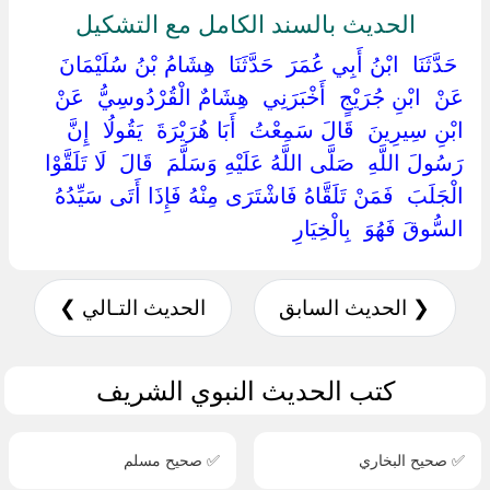
الحديث بالسند الكامل مع التشكيل
‏ ‏حَدَّثَنَا ‏ ‏ابْنُ أَبِي عُمَرَ ‏ ‏حَدَّثَنَا ‏ ‏هِشَامُ بْنُ سُلَيْمَانَ ‏
‏عَنْ ‏ ‏ابْنِ جُرَيْجٍ ‏ ‏أَخْبَرَنِي ‏ ‏هِشَامٌ الْقُرْدُوسِيُّ ‏ ‏عَنْ ‏
‏ابْنِ سِيرِينَ ‏ ‏قَالَ سَمِعْتُ ‏ ‏أَبَا هُرَيْرَةَ ‏ ‏يَقُولُا ‏ ‏إِنَّ
رَسُولَ اللَّهِ ‏ ‏صَلَّى اللَّهُ عَلَيْهِ وَسَلَّمَ ‏ ‏قَالَ ‏ ‏لَا تَلَقَّوْا ‏
‏الْجَلَبَ ‏ ‏فَمَنْ تَلَقَّاهُ فَاشْتَرَى مِنْهُ فَإِذَا أَتَى سَيِّدُهُ
السُّوقَ فَهُوَ ‏ ‏بِالْخِيَارِ ‏
❮ الحديث السابق
الحديث التـالي ❯
كتب الحديث النبوي الشريف
✅ صحيح البخاري
✅ صحيح مسلم