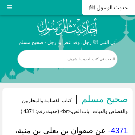
حديث الرسول ﷺ
أتى النبي ﷺ رجل، وقد عض يد رجل - صحيح مسلم
صحيح مسلم
|
كتاب القسامة والمحاربين
والقصاص والديات باب الص.<br> (حديث رقم: 4371 )
4371-
عن صفوان بن يعلى بن منية،