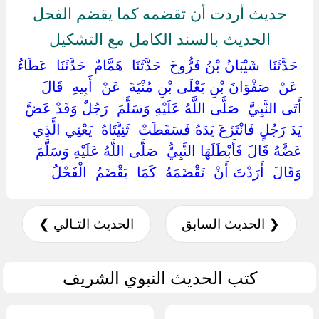
حديث أردت أن تقضمه كما يقضم الفحل
الحديث بالسند الكامل مع التشكيل
‏ ‏حَدَّثَنَا ‏ ‏شَيْبَانُ بْنُ فَرُّوخَ ‏ ‏حَدَّثَنَا ‏ ‏هَمَّامٌ ‏ ‏حَدَّثَنَا ‏ ‏عَطَاءٌ
‏ ‏عَنْ ‏ ‏صَفْوَانَ بْنِ يَعْلَى بْنِ مُنْيَةَ ‏ ‏عَنْ ‏ ‏أَبِيهِ ‏ ‏قَالَ ‏
‏أَتَى النَّبِيَّ ‏ ‏صَلَّى اللَّهُ عَلَيْهِ وَسَلَّمَ ‏ ‏رَجُلٌ وَقَدْ عَضَّ
يَدَ رَجُلٍ فَانْتَزَعَ يَدَهُ فَسَقَطَتْ ‏ ‏ثَنِيَّتَاهُ ‏ ‏يَعْنِي الَّذِي
عَضَّهُ قَالَ فَأَبْطَلَهَا النَّبِيُّ ‏ ‏صَلَّى اللَّهُ عَلَيْهِ وَسَلَّمَ ‏
‏وَقَالَ ‏ ‏أَرَدْتَ أَنْ ‏ ‏تَقْضَمَهُ ‏ ‏كَمَا ‏ ‏يَقْضَمُ ‏ ‏الْفَحْلُ ‏
❮ الحديث السابق
الحديث التـالي ❯
كتب الحديث النبوي الشريف