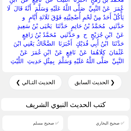
عُمَرَ ‏ ‏عَنْ النَّبِيِّ ‏ ‏صَلَّى اللَّهُ عَلَيْهِ وَسَلَّمَ ‏ ‏أَنَّهُ قَالَ ‏ ‏لَا
يَأْكُلْ أَحَدٌ مِنْ لَحْمِ أُضْحِيَّتِهِ فَوْقَ ثَلَاثَةِ أَيَّامٍ ‏ ‏و
حَدَّثَنِي ‏ ‏مُحَمَّدُ بْنُ حَاتِمٍ ‏ ‏حَدَّثَنَا ‏ ‏يَحْيَى بْنُ سَعِيدٍ ‏
‏عَنْ ‏ ‏ابْنِ جُرَيْجٍ ‏ ‏ح ‏ ‏و حَدَّثَنِي ‏ ‏مُحَمَّدُ بْنُ رَافِعٍ ‏
‏حَدَّثَنَا ‏ ‏ابْنُ أَبِي فُدَيْكٍ ‏ ‏أَخْبَرَنَا ‏ ‏الضَّحَّاكُ يَعْنِي ابْنَ
عُثْمَانَ ‏ ‏كِلَاهُمَا ‏ ‏عَنْ ‏ ‏نَافِعٍ ‏ ‏عَنْ ‏ ‏ابْنِ عُمَرَ ‏ ‏عَنْ
النَّبِيِّ ‏ ‏صَلَّى اللَّهُ عَلَيْهِ وَسَلَّمَ ‏ ‏بِمِثْلِ حَدِيثِ ‏ ‏اللَّيْثِ ‏
❮ الحديث السابق
الحديث التـالي ❯
كتب الحديث النبوي الشريف
✅ صحيح البخاري
✅ صحيح مسلم