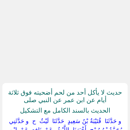
حديث لا يأكل أحد من لحم أضحيته فوق ثلاثة
أيام عن ابن عمر عن النبي صلى
الحديث بالسند الكامل مع التشكيل
‏ ‏و حَدَّثَنَا ‏ ‏قُتَيْبَةُ بْنُ سَعِيدٍ ‏ ‏حَدَّثَنَا ‏ ‏لَيْثٌ ‏ ‏ح ‏ ‏و حَدَّثَنِي ‏
‏مُحَمَّدُ بْنُ رُمْحٍ ‏ ‏أَخْبَرَنَا ‏ ‏اللَّيْثُ ‏ ‏عَنْ ‏ ‏نَافِعٍ ‏ ‏عَنْ ‏ ‏ابْنِ