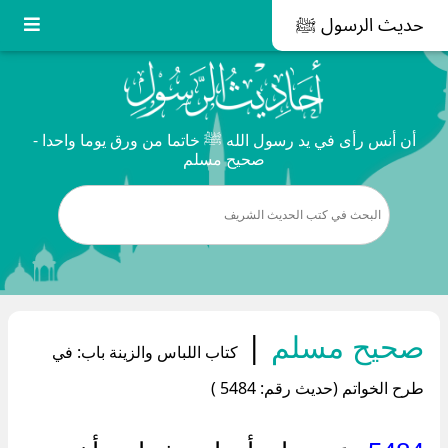
حديث الرسول ﷺ
أن أنس رأى في يد رسول الله ﷺ خاتما من ورق يوما واحدا -
صحيح مسلم
صحيح مسلم
|
كتاب اللباس والزينة باب: في
طرح الخواتم (حديث رقم: 5484 )