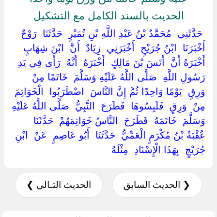
الحديث بالسند الكامل مع التشكيل
‏ ‏حَدَّثَنِي ‏ ‏مُحَمَّدُ بْنُ عَبْدِ اللَّهِ بْنِ نُمَيْرٍ ‏ ‏حَدَّثَنَا ‏ ‏رَوْحٌ ‏
‏أَخْبَرَنَا ‏ ‏ابْنُ جُرَيْجٍ ‏ ‏أَخْبَرَنِي ‏ ‏زِيَادٌ ‏ ‏أَنَّ ‏ ‏ابْنَ شِهَابٍ ‏
‏أَخْبَرَهُ أَنَّ ‏ ‏أَنَسَ بْنَ مَالِكٍ ‏ ‏أَخْبَرَهُ ‏ ‏أَنَّهُ ‏ ‏رَأَى فِي يَدِ
رَسُولِ اللَّهِ ‏ ‏صَلَّى اللَّهُ عَلَيْهِ وَسَلَّمَ ‏ ‏خَاتَمًا مِنْ ‏
‏وَرِقٍ ‏ ‏يَوْمًا وَاحِدًا ثُمَّ إِنَّ النَّاسَ ‏ ‏اضْطَرَبُوا ‏ ‏الْخَوَاتِمَ
مِنْ ‏ ‏وَرِقٍ ‏ ‏فَلَبِسُوهَا ‏ ‏فَطَرَحَ ‏ ‏النَّبِيُّ ‏ ‏صَلَّى اللَّهُ عَلَيْهِ
وَسَلَّمَ ‏ ‏خَاتَمَهُ ‏ ‏فَطَرَحَ ‏ ‏النَّاسُ خَوَاتِمَهُمْ ‏ ‏حَدَّثَنَا ‏
‏عُقْبَةُ بْنُ مُكْرَمٍ الْعَمِّيُّ ‏ ‏حَدَّثَنَا ‏ ‏أَبُو عَاصِمٍ ‏ ‏عَنْ ‏ ‏ابْنِ
جُرَيْجٍ ‏ ‏بِهَذَا الْإِسْنَادِ ‏ ‏مِثْلَهُ ‏
❮ الحديث السابق
الحديث التـالي ❯