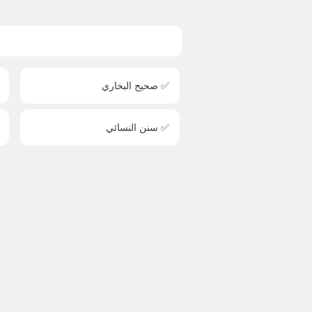
✅ صحيح البخاري
✅ سنن النسائي