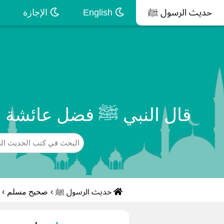
حديث الرسول ﷺ
English
الإجازة
قال النبي ﷺ فضل عائشة ع
حديث الرسول ﷺ
›
صحيح مسلم
›