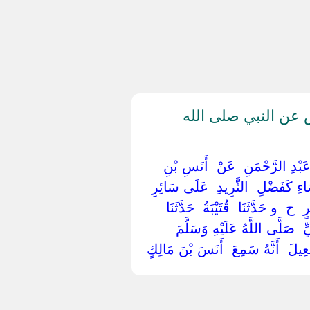
عن النبي صلى الله
ِ عَبْدِ الرَّحْمَنِ ‏ ‏عَنْ ‏ ‏أَنَسِ بْنِ
اءِ كَفَضْلِ ‏ ‏الثَّرِيدِ ‏ ‏عَلَى سَائِرِ
 ‏ ‏و حَدَّثَنَا ‏ ‏قُتَيْبَةُ ‏ ‏حَدَّثَنَا ‏
ِ ‏ ‏صَلَّى اللَّهُ عَلَيْهِ وَسَلَّمَ ‏
لَ ‏ ‏أَنَّهُ سَمِعَ ‏ ‏أَنَسَ بْنَ مَالِكٍ ‏