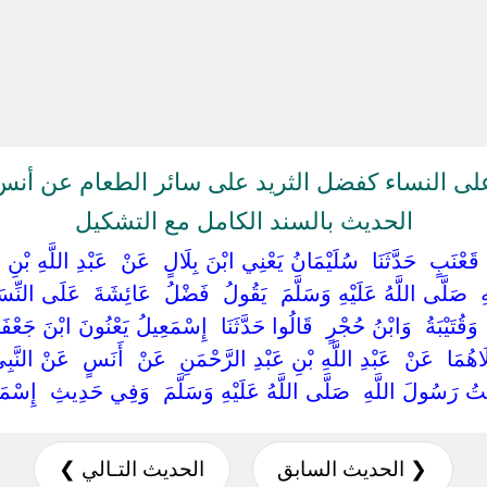
 النساء كفضل الثريد على سائر الطعام عن أنس 
الحديث بالسند الكامل مع التشكيل
نِ قَعْنَبٍ ‏ ‏حَدَّثَنَا ‏ ‏سُلَيْمَانُ يَعْنِي ابْنَ بِلَالٍ ‏ ‏عَنْ ‏ ‏عَبْدِ اللَّهِ بْن
‏صَلَّى اللَّهُ عَلَيْهِ وَسَلَّمَ ‏ ‏يَقُولُ ‏ ‏فَضْلُ ‏ ‏عَائِشَةَ ‏ ‏عَلَى النِّسَ
َقُتَيْبَةُ ‏ ‏وَابْنُ حُجْرٍ ‏ ‏قَالُوا حَدَّثَنَا ‏ ‏إِسْمَعِيلُ يَعْنُونَ ابْنَ جَعْفَرٍ ‏ ‏ح
اهُمَا ‏ ‏عَنْ ‏ ‏عَبْدِ اللَّهِ بْنِ عَبْدِ الرَّحْمَنِ ‏ ‏عَنْ ‏ ‏أَنَسٍ ‏ ‏عَنْ النَّبِيّ
 رَسُولَ اللَّهِ ‏ ‏صَلَّى اللَّهُ عَلَيْهِ وَسَلَّمَ ‏ ‏وَفِي حَدِيثِ ‏ ‏إِسْمَعِي
❮ الحديث السابق
الحديث التـالي ❯