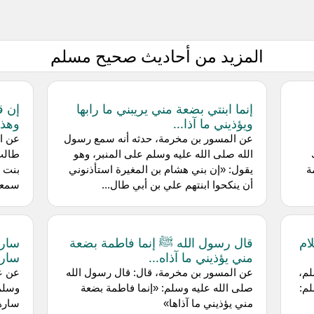
المزيد من أحاديث صحيح مسلم
إنما ابنتي بضعة مني يريبني ما رابها
إن ق
ويؤذيني ما آذا...
وهذا
عن المسور بن مخرمة، حدثه أنه سمع رسول
ع
الله صلى الله عليه وسلم على المنبر، وهو
طالب
ة
يقول: «إن بني هشام بن المغيرة استأذنوني
بنت ر
أن ينكحوا ابنتهم علي بن أبي طال...
سمعت 
ام
قال رسول الله ﷺ إنما فاطمة بضعة
سارن
مني يؤذيني ما آذاه...
سارن
لم،
عن المسور بن مخرمة، قال: قال رسول الله
لم:
صلى الله عليه وسلم: «إنما فاطمة بضعة
وسلم 
مني يؤذيني ما آذاها»
ساره