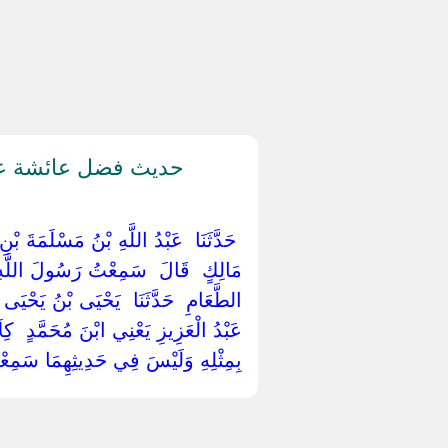
حديث فضل عائشة على
‏ ‏حَدَّثَنَا ‏ ‏عَبْدُ اللَّهِ بْنُ مَسْلَمَةَ بْ
مَالِكٍ ‏ ‏قَالَ ‏ ‏سَمِعْتُ رَسُولَ اللَّهِ ‏ 
الطَّعَامِ ‏ ‏حَدَّثَنَا ‏ ‏يَحْيَى بْنُ يَحْيَى ‏ ‏و
‏عَبْدُ الْعَزِيزِ يَعْنِي ابْنَ مُحَمَّدٍ ‏ ‏كِلَ
‏بِمِثْلِهِ وَلَيْسَ فِي حَدِيثِهِمَا سَمِعْتُ