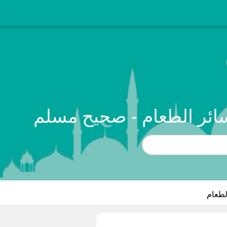
ائر الطعام - صحيح مسلم
لطعام