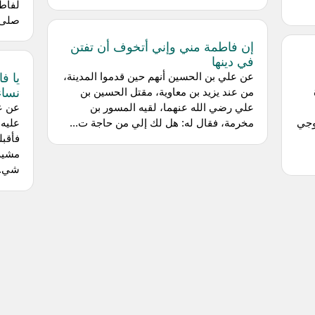
لفاطم
صلى ا
إن فاطمة مني وإني أتخوف أن تفتن
في دينها
يا ف
عن علي بن الحسين أنهم حين قدموا المدينة،
نساء
من عند يزيد بن معاوية، مقتل الحسين بن
علي رضي الله عنهما، لقيه المسور بن
عن عا
لى: زوجي
مخرمة، فقال له: هل لك إلي من حاجة ت...
عليه 
فأقب
مشية 
شي..