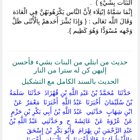
الْبَنَات بِشَيْءٍ ) ‏ ‏.
إِنَّمَا سَمَّاهُ اِبْتِلَاء لِأَنَّ النَّاس يَكْرَهُونَهُنَّ فِي الْعَادَة
وَقَالَ اللَّه تَعَالَى : { وَإِذَا بُشِّرَ أَحَدهمْ بِالْأُنْثَى ظَلَّ
وَجْهه مُسْوَدًّا وَهُوَ كَظِيم }.
حديث من ابتلي من البنات بشيء فأحسن
إليهن كن له سترا من النار
الحديث بالسند الكامل مع التشكيل
‏ ‏حَدَّثَنَا ‏ ‏مُحَمَّدُ بْنُ عَبْدِ اللَّهِ بْنِ قُهْزَاذَ ‏ ‏حَدَّثَنَا ‏ ‏سَلَمَةُ
بْنُ سُلَيْمَانَ ‏ ‏أَخْبَرَنَا ‏ ‏عَبْدُ اللَّهِ ‏ ‏أَخْبَرَنَا ‏ ‏مَعْمَرٌ ‏ ‏عَنْ ‏
‏ابْنِ شِهَابٍ ‏ ‏حَدَّثَنِي ‏ ‏عَبْدُ اللَّهِ بْنُ أَبِي بَكْرِ بْنِ حَزْمٍ ‏
‏عَنْ ‏ ‏عُرْوَةَ ‏ ‏عَنْ ‏ ‏عَائِشَةَ ‏ ‏ح ‏ ‏و حَدَّثَنِي ‏ ‏عَبْدُ اللَّهِ بْنُ
عَبْدِ الرَّحْمَنِ بْنِ بِهْرَامَ ‏ ‏وَأَبُو بَكْرِ بْنُ إِسْحَقَ ‏
‏وَاللَّفْظُ لَهُمَا ‏ ‏قَالَا أَخْبَرَنَا ‏ ‏أَبُو الْيَمَانِ ‏ ‏أَخْبَرَنَا ‏