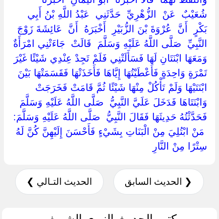
‏شُعَيْبٌ ‏ ‏عَنْ ‏ ‏الزُّهْرِيِّ ‏ ‏حَدَّثَنِي ‏ ‏عَبْدُ اللَّهِ بْنُ أَبِي
بَكْرٍ ‏ ‏أَنَّ ‏ ‏عُرْوَةَ بْنَ الزُّبَيْرِ ‏ ‏أَخْبَرَهُ ‏ ‏أَنَّ ‏ ‏عَائِشَةَ زَوْجَ
النَّبِيِّ ‏ ‏صَلَّى اللَّهُ عَلَيْهِ وَسَلَّمَ ‏ ‏قَالَتْ ‏ ‏جَاءَتْنِي امْرَأَةٌ
وَمَعَهَا ابْنَتَانِ لَهَا فَسَأَلَتْنِي فَلَمْ تَجِدْ عِنْدِي شَيْئًا غَيْرَ
تَمْرَةٍ وَاحِدَةٍ فَأَعْطَيْتُهَا إِيَّاهَا فَأَخَذَتْهَا فَقَسَمَتْهَا بَيْنَ
ابْنَتَيْهَا وَلَمْ تَأْكُلْ مِنْهَا شَيْئًا ثُمَّ قَامَتْ فَخَرَجَتْ
وَابْنَتَاهَا فَدَخَلَ عَلَيَّ النَّبِيُّ ‏ ‏صَلَّى اللَّهُ عَلَيْهِ وَسَلَّمَ ‏
‏فَحَدَّثْتُهُ حَدِيثَهَا فَقَالَ النَّبِيُّ ‏ ‏صَلَّى اللَّهُ عَلَيْهِ وَسَلَّمَ:
‏ ‏مَنْ ابْتُلِيَ مِنْ الْبَنَاتِ بِشَيْءٍ فَأَحْسَنَ إِلَيْهِنَّ كُنَّ لَهُ
سِتْرًا مِنْ النَّارِ ‏
❮ الحديث السابق
الحديث التـالي ❯
كتب الحديث النبوي الشريف