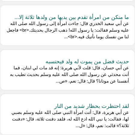
ما منكن من امرأة تقدم بين يديها من ولدها ثلاثة إلا...
عن أبي سعيد الخدري قال: جاءت امرأة إلى رسول الله صلى الله
عليه وسلم فقالت: يا رسول الله! ذهب الرجال بحديثك.<br> فاجعل
لنا من نفسك يوما نأتيك فيه.<br>...
حديث فضل من يموت له ولد فيحتسبه
عن أبي حسان، قال: قلت لأبي هريرة: إنه قد مات لي ابنان، فما
أنت محدثي عن رسول الله صلى الله عليه وسلم بحديث تطيب به
أنفسنا عن موتانا؟ قال: قال: نعم، «ص...
لقد احتظرت بحظار شديد من النار
عن أبي هريرة، قال: أتت امرأة النبي صلى الله عليه وسلم بصبي
لها، فقالت: يا نبي الله ادع الله له، فلقد دفنت ثلاثة، قال: «دفنت
ثلاثة؟» قالت: نعم، قال: «ل...