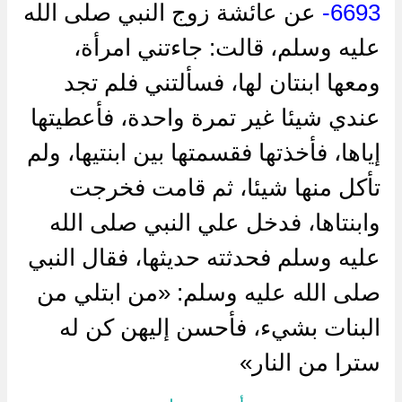
6693-
عن عائشة زوج النبي صلى الله
عليه وسلم، قالت: جاءتني امرأة،
ومعها ابنتان لها، فسألتني فلم تجد
عندي شيئا غير تمرة واحدة، فأعطيتها
إياها، فأخذتها فقسمتها بين ابنتيها، ولم
تأكل منها شيئا، ثم قامت فخرجت
وابنتاها، فدخل علي النبي صلى الله
عليه وسلم فحدثته حديثها، فقال النبي
صلى الله عليه وسلم: «من ابتلي من
البنات بشيء، فأحسن إليهن كن له
سترا من النار»