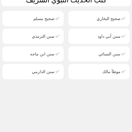
✅ صحيح البخاري
✅ صحيح مسلم
✅ سنن أبي داود
✅ سنن الترمذي
✅ سنن النسائي
✅ سنن ابن ماجه
✅ موطأ مالك
✅ سنن الدارمي