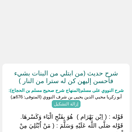
شرح حديث (من ابتلي من البنات بشيء
فأحسن إليهن كن له سترا من النار )
شرح النووي على مسلم(المنهاج شرح صحيح مسلم بن الحجاج):
أبو زكريا محيي الدين يحيى بن شرف النووي (المتوفى: 676هـ)
إزالة التشكيل
‏ ‏قَوْله : ( اِبْن بَهْرَام ) ‏ ‏هُوَ بِفَتْحِ الْبَاء وَكَسْرهَا.
‏ ‏قَوْله صَلَّى اللَّه عَلَيْهِ وَسَلَّمَ : ( مَنْ اُبْتُلِيَ مِنْ