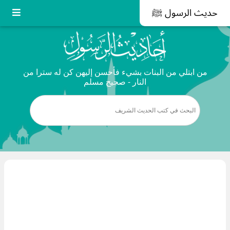
حديث الرسول ﷺ
من ابتلي من البنات بشيء فأحسن إليهن كن له سترا من
النار - صحيح مسلم