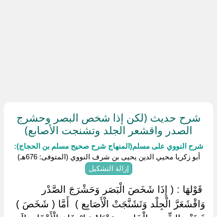
شرح حديث (لكن إذا شخص البصر وحشرج
الصدر واقشعر الجلد وتشنجت الأصابع)
شرح النووي على مسلم(المنهاج شرح صحيح مسلم بن الحجاج):
أبو زكريا محيي الدين يحيى بن شرف النووي (المتوفى: 676هـ)
إزالة التشكيل
‏ ‏قَوْلهَا : ( إِذَا شَخَصَ الْبَصَر وَحَشْرَجَ الصَّدْر
وَاقْشَعَرَّ الْجِلْد وَتَشَنَّجَتْ الْأَصَابِع ) ‏ ‏أَمَّا ( شَخَصَ )