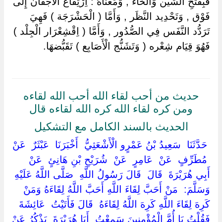
فَبِفَتْحِ الشِّين وَالْخَاء , وَمَعْنَاهُ : اِرْتِفَاع الْأَجْفَان إِلَى
فَوْق , وَتَحْدِيد النَّظَر , وَأَمَّا ( الْحَشْرَجَة ) فَهِيَ
تَرَدُّد النَّفَس فِي الصُّدُور , وَأَمَّا ( اِقْشِعْرَار الْجِلْد )
فَهُوَ قِيَام شِعْره ( وَتَشَنُّج الْأَصَابِع ) تَقَبُّضهَا.
حديث من أحب لقاء الله أحب الله لقاءه
ومن كره لقاء الله كره الله لقاءه قال
الحديث بالسند الكامل مع التشكيل
‏ ‏حَدَّثَنَا ‏ ‏سَعِيدُ بْنُ عَمْرٍو الْأَشْعَثِيُّ ‏ ‏أَخْبَرَنَا ‏ ‏عَبْثَرٌ ‏ ‏عَنْ
‏ ‏مُطَرِّفٍ ‏ ‏عَنْ ‏ ‏عَامِرٍ ‏ ‏عَنْ ‏ ‏شُرَيْحِ بْنِ هَانِئٍ ‏ ‏عَنْ ‏
‏أَبِي هُرَيْرَةَ ‏ ‏قَالَ ‏ ‏قَالَ رَسُولُ اللَّهِ ‏ ‏صَلَّى اللَّهُ عَلَيْهِ
وَسَلَّمَ: ‏ ‏مَنْ أَحَبَّ لِقَاءَ اللَّهِ أَحَبَّ اللَّهُ لِقَاءَهُ وَمَنْ
كَرِهَ لِقَاءَ اللَّهِ كَرِهَ اللَّهُ لِقَاءَهُ ‏ ‏قَالَ فَأَتَيْتُ ‏ ‏عَائِشَةَ ‏
‏فَقُلْتُ يَا أُمَّ الْمُؤْمِنِينَ سَمِعْتُ ‏ ‏أَبَا هُرَيْرَةَ ‏ ‏يَذْكُرُ عَنْ