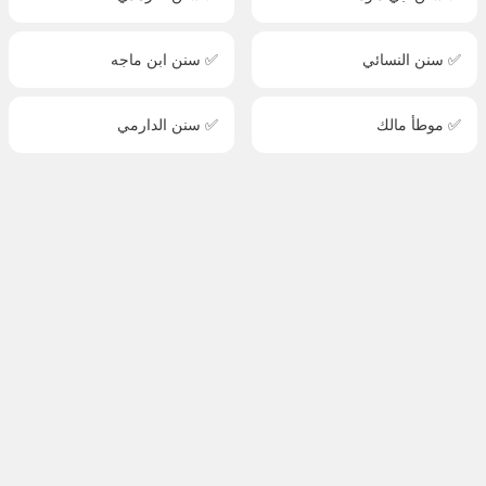
✅ سنن النسائي
✅ سنن ابن ماجه
✅ موطأ مالك
✅ سنن الدارمي