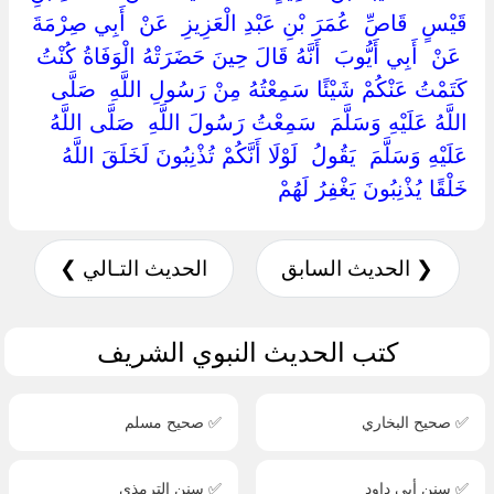
قَيْسٍ ‏ ‏قَاصِّ ‏ ‏عُمَرَ بْنِ عَبْدِ الْعَزِيزِ ‏ ‏عَنْ ‏ ‏أَبِي صِرْمَةَ
‏ ‏عَنْ ‏ ‏أَبِي أَيُّوبَ ‏ ‏أَنَّهُ قَالَ حِينَ حَضَرَتْهُ الْوَفَاةُ كُنْتُ
كَتَمْتُ عَنْكُمْ شَيْئًا سَمِعْتُهُ مِنْ رَسُولِ اللَّهِ ‏ ‏صَلَّى
اللَّهُ عَلَيْهِ وَسَلَّمَ ‏ ‏سَمِعْتُ رَسُولَ اللَّهِ ‏ ‏صَلَّى اللَّهُ
عَلَيْهِ وَسَلَّمَ ‏ ‏يَقُولُ ‏ ‏لَوْلَا أَنَّكُمْ تُذْنِبُونَ لَخَلَقَ اللَّهُ
خَلْقًا يُذْنِبُونَ يَغْفِرُ لَهُمْ ‏
❮ الحديث السابق
الحديث التـالي ❯
كتب الحديث النبوي الشريف
✅ صحيح البخاري
✅ صحيح مسلم
✅ سنن أبي داود
✅ سنن الترمذي