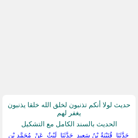
حديث لولا أنكم تذنبون لخلق الله خلقا يذنبون
يغفر لهم
الحديث بالسند الكامل مع التشكيل
‏ ‏حَدَّثَنَا ‏ ‏قُتَيْبَةُ بْنُ سَعِيدٍ ‏ ‏حَدَّثَنَا ‏ ‏لَيْثٌ ‏ ‏عَنْ ‏ ‏مُحَمَّدِ بْنِ