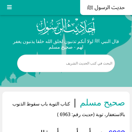
حديث الرسول ﷺ
قال النبي ﷺ لولا أنكم تذنبون لخلق الله خلقا يذنبون يغفر
لهم - صحيح مسلم
صحيح مسلم
|
كتاب التوبة باب سقوط الذنوب
بالاستغفار، توبة (حديث رقم: 6963 )