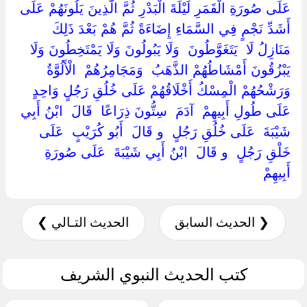
عَلَى صُورَةِ الْقَمَرِ لَيْلَةَ الْبَدْرِ ثُمَّ الَّذِينَ يَلُونَهُمْ عَلَى
أَشَدِّ نَجْمٍ فِي السَّمَاءِ إِضَاءَةً ثُمَّ هُمْ بَعْدَ ذَلِكَ
مَنَازِلُ لَا ‏ ‏يَتَغَوَّطُونَ ‏ ‏وَلَا يَبُولُونَ وَلَا يَمْتَخِطُونَ وَلَا
يَبْزُقُونَ أَمْشَاطُهُمْ الذَّهَبُ ‏ ‏وَمَجَامِرُهُمْ ‏ ‏الْأَلُوَّةُ ‏
‏وَرَشْحُهُمْ الْمِسْكُ أَخْلَاقُهُمْ عَلَى خُلُقِ رَجُلٍ وَاحِدٍ
عَلَى طُولِ أَبِيهِمْ ‏ ‏آدَمَ ‏ ‏سِتُّونَ ذِرَاعًا ‏ ‏قَالَ ‏ ‏ابْنُ أَبِي
شَيْبَةَ ‏ ‏عَلَى خُلُقِ رَجُلٍ ‏ ‏و قَالَ ‏ ‏أَبُو كُرَيْبٍ ‏ ‏عَلَى
خَلْقِ رَجُلٍ ‏ ‏و قَالَ ‏ ‏ابْنُ أَبِي شَيْبَةَ ‏ ‏عَلَى صُورَةِ
أَبِيهِمْ ‏
❮ الحديث السابق
الحديث التـالي ❯
كتب الحديث النبوي الشريف