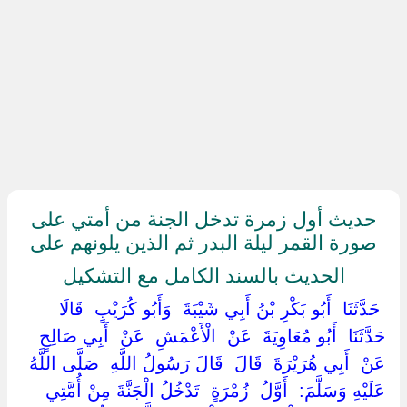
حديث أول زمرة تدخل الجنة من أمتي على
صورة القمر ليلة البدر ثم الذين يلونهم على
الحديث بالسند الكامل مع التشكيل
‏ ‏حَدَّثَنَا ‏ ‏أَبُو بَكْرِ بْنُ أَبِي شَيْبَةَ ‏ ‏وَأَبُو كُرَيْبٍ ‏ ‏قَالَا
حَدَّثَنَا ‏ ‏أَبُو مُعَاوِيَةَ ‏ ‏عَنْ ‏ ‏الْأَعْمَشِ ‏ ‏عَنْ ‏ ‏أَبِي صَالِحٍ ‏
‏عَنْ ‏ ‏أَبِي هُرَيْرَةَ ‏ ‏قَالَ ‏ ‏قَالَ رَسُولُ اللَّهِ ‏ ‏صَلَّى اللَّهُ
عَلَيْهِ وَسَلَّمَ: ‏ ‏أَوَّلُ ‏ ‏زُمْرَةٍ ‏ ‏تَدْخُلُ الْجَنَّةَ مِنْ أُمَّتِي