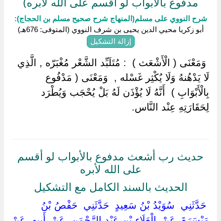
مدفوع بالأبواب لو أقسم على الله لأبره)
شرح النووي على مسلم(المنهاج شرح صحيح مسلم بن الحجاج):
أبو زكريا محيي الدين يحيى بن شرف النووي (المتوفى: 676هـ)
إزالة التشكيل
‏ ‏وَمَعْنَى ( الْأَشْعَث ) ‏ ‏: مُتَلَبِّد الشَّعْر مُغْبَرّه , الَّذِي
لَا يَدْهُنهُ وَلَا يُكْثِر غَسْله , ‏ ‏وَمَعْنَى ( مَدْفُوع
بِالْأَبْوَابِ ) ‏ ‏أَنَّهُ لَا يُؤْذَن لَهُ بَلْ يُحْجَب وَيُطْرَد
لِحَقَارَتِهِ عِنْد النَّاس.
حديث رب أشعث مدفوع بالأبواب لو أقسم
على الله لأبره
الحديث بالسند الكامل مع التشكيل
‏ ‏حَدَّثَنِي ‏ ‏سُوَيْدُ بْنُ سَعِيدٍ ‏ ‏حَدَّثَنِي ‏ ‏حَفْصُ بْنُ
مَيْسَرَةَ ‏ ‏عَنْ ‏ ‏الْعَلَاءِ بْنِ عَبْدِ الرَّحْمَنِ ‏ ‏عَنْ ‏ ‏أَبِيهِ ‏ ‏عَنْ