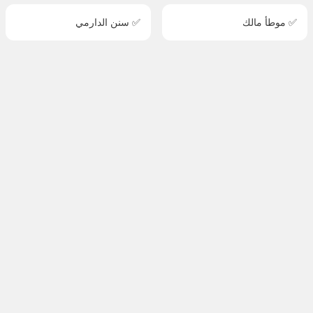
✅ موطأ مالك
✅ سنن الدارمي