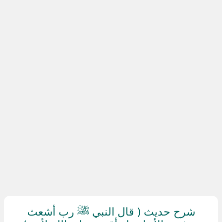
شرح حديث ( قال النبي ﷺ رب أشعث