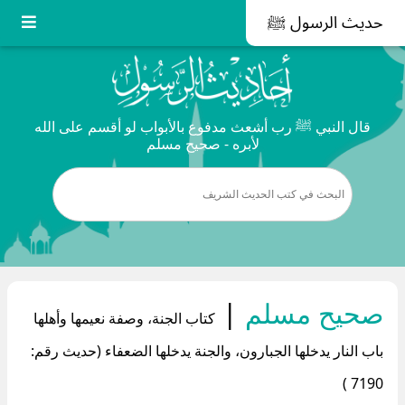
حديث الرسول ﷺ
قال النبي ﷺ رب أشعث مدفوع بالأبواب لو أقسم على الله
لأبره - صحيح مسلم
صحيح مسلم
|
كتاب الجنة، وصفة نعيمها وأهلها
باب النار يدخلها الجبارون، والجنة يدخلها الضعفاء (حديث رقم:
7190 )