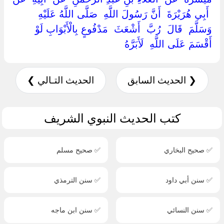
‏ ‏أَبِي هُرَيْرَةَ ‏ ‏أَنَّ رَسُولَ اللَّهِ ‏ ‏صَلَّى اللَّهُ عَلَيْهِ
وَسَلَّمَ ‏ ‏قَالَ ‏ ‏رُبَّ ‏ ‏أَشْعَثَ ‏ ‏مَدْفُوعٍ بِالْأَبْوَابِ لَوْ
أَقْسَمَ عَلَى اللَّهِ ‏ ‏لَأَبَرَّهُ ‏
❮ الحديث السابق
الحديث التـالي ❯
كتب الحديث النبوي الشريف
✅ صحيح البخاري
✅ صحيح مسلم
✅ سنن أبي داود
✅ سنن الترمذي
✅ سنن النسائي
✅ سنن ابن ماجه