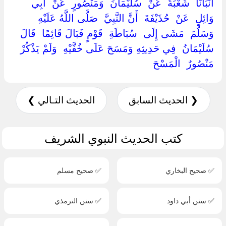
أَنْبَأَنَا ‏ ‏شُعْبَةُ ‏ ‏عَنْ ‏ ‏سُلَيْمَانَ ‏ ‏وَمَنْصُورٍ ‏ ‏عَنْ ‏ ‏أَبِي
وَائِلٍ ‏ ‏عَنْ ‏ ‏حُذَيْفَةَ ‏ ‏أَنَّ النَّبِيَّ ‏ ‏صَلَّى اللَّهُ عَلَيْهِ
وَسَلَّمَ ‏ ‏مَشَى إِلَى ‏ ‏سُبَاطَةِ ‏ ‏قَوْمٍ فَبَالَ قَائِمًا ‏ ‏قَالَ ‏
‏سُلَيْمَانُ ‏ ‏فِي حَدِيثِهِ وَمَسَحَ عَلَى خُفَّيْهِ ‏ ‏وَلَمْ يَذْكُرْ ‏
‏مَنْصُورٌ ‏ ‏الْمَسْحَ ‏
❮ الحديث السابق
الحديث التـالي ❯
كتب الحديث النبوي الشريف
✅ صحيح البخاري
✅ صحيح مسلم
✅ سنن أبي داود
✅ سنن الترمذي