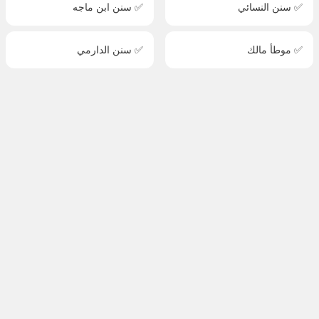
✅ سنن النسائي
✅ سنن ابن ماجه
✅ موطأ مالك
✅ سنن الدارمي