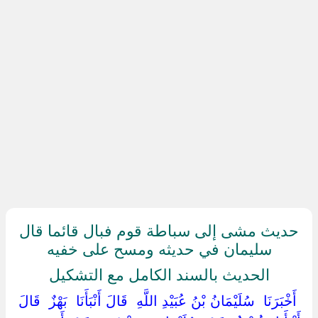
حديث مشى إلى سباطة قوم فبال قائما قال
سليمان في حديثه ومسح على خفيه
الحديث بالسند الكامل مع التشكيل
‏ ‏أَخْبَرَنَا ‏ ‏سُلَيْمَانُ بْنُ عُبَيْدِ اللَّهِ ‏ ‏قَالَ أَنْبَأَنَا ‏ ‏بَهْزٌ ‏ ‏قَالَ