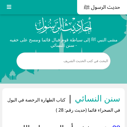
حديث الرسول ﷺ
مشى النبي ﷺ إلى سباطة قوم فبال قائما ومسح على خفيه
- سنن النسائي
سنن النسائي
|
كتاب الطهارة الرخصة في البول
في الصحراء قائما (حديث رقم: 28 )