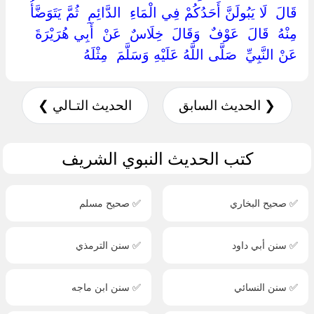
‏قَالَ ‏ ‏لَا يَبُولَنَّ أَحَدُكُمْ فِي الْمَاءِ ‏ ‏الدَّائِمِ ‏ ‏ثُمَّ يَتَوَضَّأُ
مِنْهُ ‏ ‏قَالَ ‏ ‏عَوْفٌ ‏ ‏وَقَالَ ‏ ‏خِلَاسٌ ‏ ‏عَنْ ‏ ‏أَبِي هُرَيْرَةَ ‏
‏عَنْ النَّبِيِّ ‏ ‏صَلَّى اللَّهُ عَلَيْهِ وَسَلَّمَ ‏ ‏مِثْلَهُ ‏
❮ الحديث السابق
الحديث التـالي ❯
كتب الحديث النبوي الشريف
✅ صحيح البخاري
✅ صحيح مسلم
✅ سنن أبي داود
✅ سنن الترمذي
✅ سنن النسائي
✅ سنن ابن ماجه