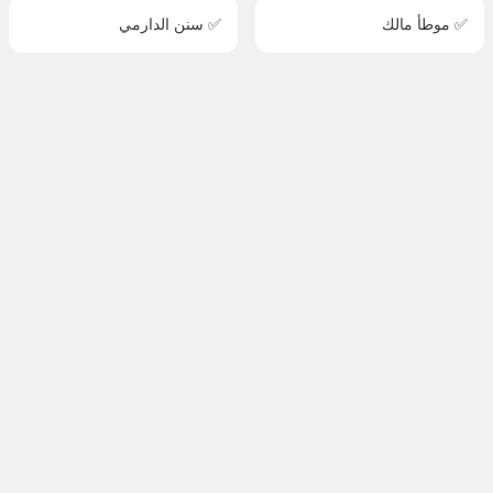
✅ موطأ مالك
✅ سنن الدارمي