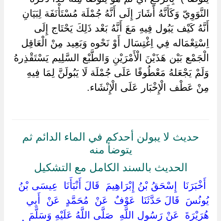
النَّوَوِيّ وَكَأَنَّهُ أَشَارَ إِلَى أَنَّهُ جُمْلَة مُسْتَأْنَفَة لِبَيَانِ
أَنَّهُ كَيْف يَبُول فِيهِ مَعَ أَنَّهُ بَعْد ذَلِكَ يَحْتَاج إِلَى
اِسْتِعْمَاله فِي اِغْتِسَال أَوْ نَحْوه وَبَعِيد مِنْ الْعَاقِل
الْجَمْع بَيْن هَذَيْنَ الْأَمْرَيْنِ وَالطَّبْع السَّلِيم يَسْتَقْذِرهُ
وَلَمْ يَجْعَلهُ مَعْطُوفًا عَلَى جُمْلَة لَا يَبُولَنَّ لِمَا فِيهِ
مِنْ عَطْف الْإِخْبَار عَلَى الْإِنْشَاء.
حديث لا يبولن أحدكم في الماء الدائم ثم
يتوضأ منه
الحديث بالسند الكامل مع التشكيل
‏ ‏أَخْبَرَنَا ‏ ‏إِسْحَقُ بْنُ إِبْرَاهِيمَ ‏ ‏قَالَ أَنْبَأَنَا ‏ ‏عِيسَى بْنُ
يُونُسَ ‏ ‏قَالَ حَدَّثَنَا ‏ ‏عَوْفٌ ‏ ‏عَنْ ‏ ‏مُحَمَّدٍ ‏ ‏عَنْ ‏ ‏أَبِي
هُرَيْرَةَ ‏ ‏عَنْ رَسُولِ اللَّهِ ‏ ‏صَلَّى اللَّهُ عَلَيْهِ وَسَلَّمَ ‏