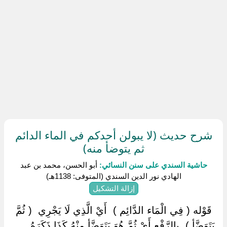
شرح حديث (لا يبولن أحدكم في الماء الدائم
ثم يتوضأ منه)
حاشية السندي على سنن النسائي:
أبو الحسن، محمد بن عبد
الهادي نور الدين السندي (المتوفى: 1138هـ)
إزالة التشكيل
‏ ‏قَوْله ( فِي الْمَاء الدَّائِم ) ‏ ‏أَيْ الَّذِي لَا يَجْرِي ‏ ‏( ثُمَّ
يَتَوَضَّأ ) ‏ ‏بِالرَّفْعِ أَيْ ثُمَّ هُوَ يَتَوَضَّأ مِنْهُ كَذَا ذَكَرَهُ