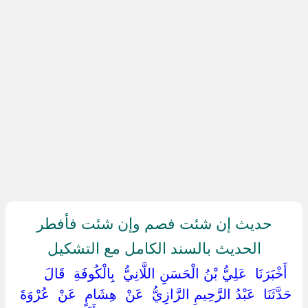
حديث إن شئت فصم وإن شئت فأفطر
الحديث بالسند الكامل مع التشكيل
‏ ‏أَخْبَرَنَا ‏ ‏عَلِيُّ بْنُ الْحَسَنِ اللَّانِيُّ ‏ ‏بِالْكُوفَةِ ‏ ‏قَالَ
حَدَّثَنَا ‏ ‏عَبْدُ الرَّحِيمِ الرَّازِيُّ ‏ ‏عَنْ ‏ ‏هِشَامٍ ‏ ‏عَنْ ‏ ‏عُرْوَةَ