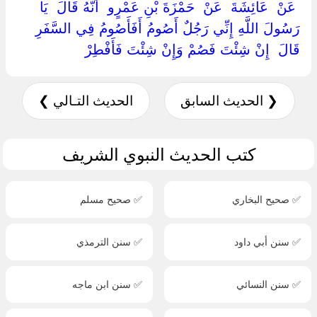
‏ ‏عَنْ ‏ ‏عَائِشَةَ ‏ ‏عَنْ ‏ ‏حَمْزَةَ بْنِ عَمْرٍو ‏ ‏أَنَّهُ قَالَ ‏ ‏يَا
رَسُولَ اللَّهِ إِنِّي رَجُلٌ أَصُومُ أَفَأَصُومُ فِي السَّفَرِ
قَالَ ‏ ‏إِنْ شِئْتَ فَصُمْ وَإِنْ شِئْتَ فَأَفْطِرْ ‏
❮ الحديث السابق
الحديث التـالي ❯
كتب الحديث النبوي الشريف
✅ صحيح البخاري
✅ صحيح مسلم
✅ سنن أبي داود
✅ سنن الترمذي
✅ سنن النسائي
✅ سنن ابن ماجه