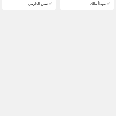
✅ موطأ مالك
✅ سنن الدارمي