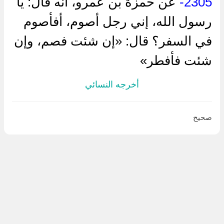
2305-
عن حمزة بن عمرو، أنه قال: يا
رسول الله، إني رجل أصوم، أفأصوم
في السفر؟ قال: «إن شئت فصم، وإن
شئت فأفطر»
أخرجه النسائي
صحيح