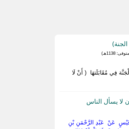
لجنة)
1138هـ)
َة فِي مُقَابَلَتهَا ‏ ‏( أَنْ لَا
 لا يسأل الناس
ُ قَيْسٍ ‏ ‏عَنْ ‏ ‏عَبْدِ الرَّحْمَنِ بْنِ