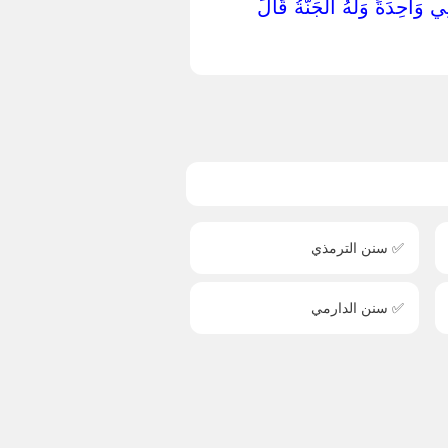
ِي وَاحِدَةً وَلَهُ الْجَنَّةُ قَالَ ‏
✅ سنن الترمذي
✅ سنن الدارمي