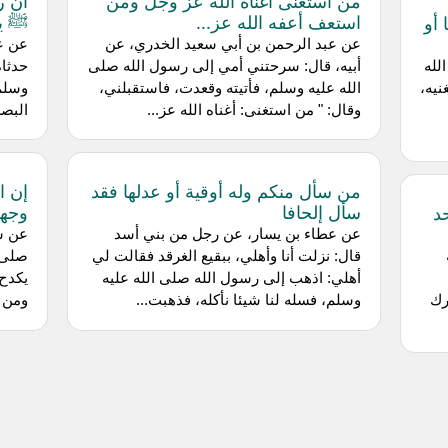
من استغنى أغناه الله عز وجل ومن
أن ر
استعف أعفه الله عز...
ﷺ يسألانه من...
أو
عن عبد الرحمن بن أبي سعيد الخدري، عن
عن عب
لله
أبيه، قال: سرحتني أمي إلى رسول الله صلى
حدثاه
نيه،
الله عليه وسلم، فأتيته وقعدت، فاستقبلني،
وسلم 
وقال: " من استغنى: أغناه الله عز...
البصر
من سأل منكم وله أوقية أو عدلها فقد
إن ا
سأل إلحافا
وجهه
د
عن عطاء بن يسار، عن رجل من بني أسد
عن س
قال: نزلت أنا وأهلي، ببقيع الغرقد فقالت لي
صلى ا
أهلي: اذهب إلى رسول الله صلى الله عليه
يكدح 
رك
وسلم، فسله لنا شيئا نأكله، فذهبت...
ومن ش