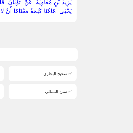
يَزِيدَ بْنِ مُعَاوِيَةَ ‏ ‏عَنْ ‏ ‏ثَوْبَانَ ‏ 
‏يَحْيَى ‏ ‏هَاهُنَا كَلِمَةٌ مَعْنَاهَا أَنْ لَ
✅ صحيح البخاري
✅ سنن النسائي