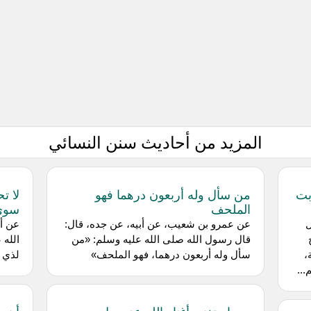
المزيد من أحاديث سنن النسائي
بت
من سأل وله أربعون درهما فهو
لا ت
الملحف
سوي
ل
عن عمرو بن شعيب، عن أبيه، عن جده، قال:
عن أب
قال رسول الله صلى الله عليه وسلم: «من
الله 
،
سأل وله أربعون درهما، فهو الملحف»
لذي 
..