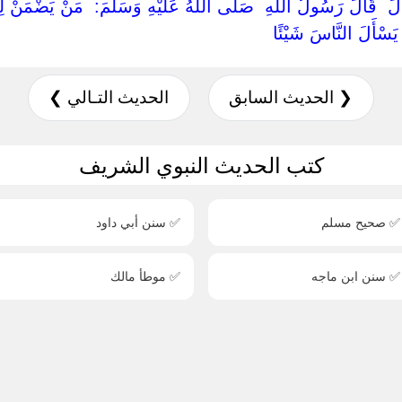
‏قَالَ ‏ ‏قَالَ رَسُولُ اللَّهِ ‏ ‏صَلَّى اللَّهُ عَلَيْهِ وَسَلَّمَ: ‏ ‏مَنْ يَضْمَنْ ل
ا يَسْأَلَ النَّاسَ شَيْئًا ‏
❮ الحديث السابق
الحديث التـالي ❯
كتب الحديث النبوي الشريف
✅ صحيح مسلم
✅ سنن أبي داود
✅ سنن ابن ماجه
✅ موطأ مالك