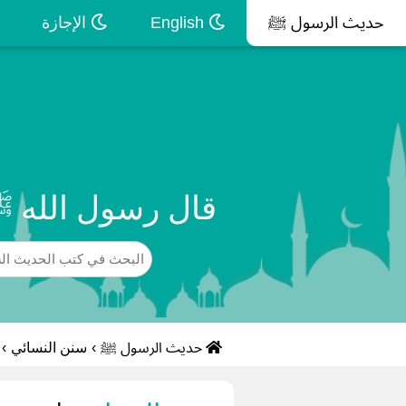
حديث الرسول ﷺ
English
الإجازة
قال رسول الله ﷺ
حديث الرسول ﷺ
›
سنن النسائي
›