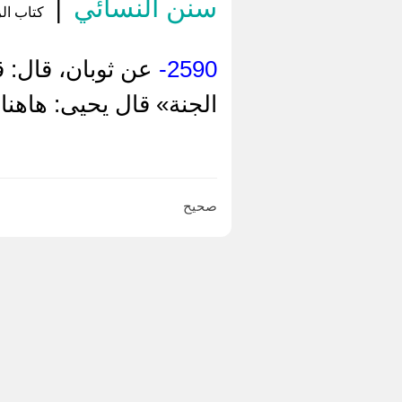
سنن النسائي
|
كتاب الز
2590-
عن ثوبان، قال: 
الجنة» قال يحيى: هاهنا 
صحيح