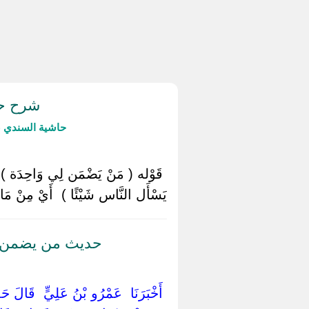
شرح حد
حاشية السندي ع
‏ ‏قَوْله ( مَنْ يَضْمَن لِي وَاحِدَة ) ‏ ‏
يَسْأَل النَّاس شَيْئًا ) ‏ ‏أَيْ مِنْ مَالهم
حديث من يضمن لي
‏ ‏أَخْبَرَنَا ‏ ‏عَمْرُو بْنُ عَلِيٍّ ‏ ‏قَالَ حَ