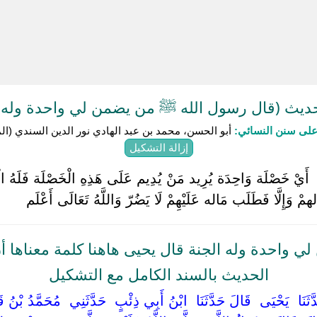
يث (قال رسول الله ﷺ من يضمن لي واحدة وله ا
لى سنن النسائي:
أبو الحسن، محمد بن عبد الهادي نور الدين السندي (المتوفى: 
إزالة التشكيل
أَيْ خَصْلَة وَاحِدَة يُرِيد مَنْ يُدِيم عَلَى هَذِهِ الْخَصْلَة فَلَهُ الْجَنّ
ْ وَإِلَّا فَطَلَب مَاله عَلَيْهِمْ لَا يَضُرّ وَاللَّهُ تَعَالَى أَعْلَم ‏
 واحدة وله الجنة قال يحيى هاهنا كلمة معناها أن
الحديث بالسند الكامل مع التشكيل
دَّثَنَا ‏ ‏يَحْيَى ‏ ‏قَالَ حَدَّثَنَا ‏ ‏ابْنُ أَبِي ذِئْبٍ ‏ ‏حَدَّثَنِي ‏ ‏مُحَمَّدُ بْن