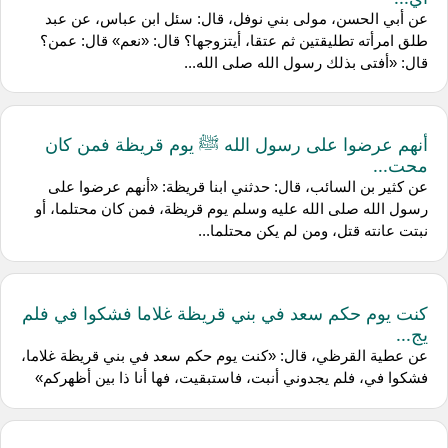
عن أبي الحسن، مولى بني نوفل، قال: سئل ابن عباس، عن عبد
طلق امرأته تطليقتين ثم عتقا، أيتزوجها؟ قال: «نعم» قال: عمن؟
قال: «أفتى بذلك رسول الله صلى الله...
أنهم عرضوا على رسول الله ﷺ يوم قريظة فمن كان
محت...
عن كثير بن السائب، قال: حدثني ابنا قريظة: «أنهم عرضوا على
رسول الله صلى الله عليه وسلم يوم قريظة، فمن كان محتلما، أو
نبتت عانته قتل، ومن لم يكن محتلما...
كنت يوم حكم سعد في بني قريظة غلاما فشكوا في فلم
يج...
عن عطية القرظي، قال: «كنت يوم حكم سعد في بني قريظة غلاما،
فشكوا في، فلم يجدوني أنبت، فاستبقيت، فها أنا ذا بين أظهركم»