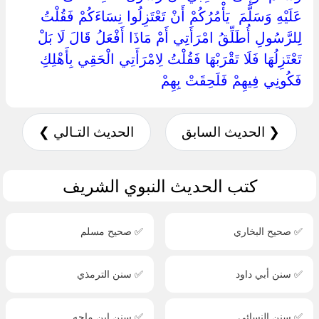
عَلَيْهِ وَسَلَّمَ ‏ ‏يَأْمُرُكُمْ أَنْ تَعْتَزِلُوا نِسَاءَكُمْ فَقُلْتُ
لِلرَّسُولِ أُطَلِّقُ امْرَأَتِي أَمْ مَاذَا أَفْعَلُ قَالَ لَا بَلْ
تَعْتَزِلُهَا فَلَا تَقْرَبْهَا فَقُلْتُ لِامْرَأَتِي الْحَقِي بِأَهْلِكِ
فَكُونِي فِيهِمْ فَلَحِقَتْ بِهِمْ ‏
❮ الحديث السابق
الحديث التـالي ❯
كتب الحديث النبوي الشريف
✅ صحيح البخاري
✅ صحيح مسلم
✅ سنن أبي داود
✅ سنن الترمذي
✅ سنن النسائي
✅ سنن ابن ماجه