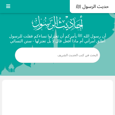
حديث الرسول ﷺ
أن رسول الله ﷺ يأمركم أن تعتزلوا نساءكم فقلت للرسول
أطلق امرأتي أم ماذا أفعل قال لا بل تعتزلها - سنن النسائي