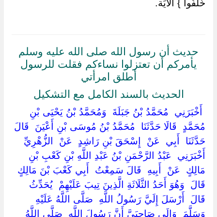
خُلِّفُوا } الْآيَة.
حديث أن رسول الله صلى الله عليه وسلم
يأمركم أن تعتزلوا نساءكم فقلت للرسول
أطلق امرأتي
الحديث بالسند الكامل مع التشكيل
‏ ‏أَخْبَرَنِي ‏ ‏مُحَمَّدُ بْنُ جَبَلَةَ ‏ ‏وَمُحَمَّدُ بْنُ يَحْيَى بْنِ
مُحَمَّدٍ ‏ ‏قَالَا حَدَّثَنَا ‏ ‏مُحَمَّدُ بْنُ مُوسَى بْنِ أَعْيَنَ ‏ ‏قَالَ
حَدَّثَنَا ‏ ‏أَبِي ‏ ‏عَنْ ‏ ‏إِسْحَقَ بْنِ رَاشِدٍ ‏ ‏عَنْ ‏ ‏الزُّهْرِيِّ ‏
‏أَخْبَرَنِي ‏ ‏عَبْدُ الرَّحْمَنِ بْنُ عَبْدِ اللَّهِ بْنِ كَعْبِ بْنِ
مَالِكٍ ‏ ‏عَنْ ‏ ‏أَبِيهِ ‏ ‏قَالَ سَمِعْتُ ‏ ‏أَبِي كَعْبَ بْنَ مَالِكٍ ‏
‏قَالَ ‏ ‏وَهُوَ أَحَدُ الثَّلَاثَةِ الَّذِينَ تِيبَ عَلَيْهِمْ ‏ ‏يُحَدِّثُ
قَالَ ‏ ‏أَرْسَلَ إِلَيَّ رَسُولُ اللَّهِ ‏ ‏صَلَّى اللَّهُ عَلَيْهِ
وَسَلَّمَ ‏ ‏وَإِلَى صَاحِبَيَّ أَنَّ رَسُولَ اللَّهِ ‏ ‏صَلَّى اللَّهُ