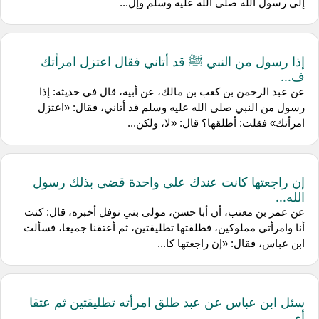
إلي رسول الله صلى الله عليه وسلم وإل...
إذا رسول من النبي ﷺ قد أتاني فقال اعتزل امرأتك
ف...
عن عبد الرحمن بن كعب بن مالك، عن أبيه، قال في حديثه: إذا
رسول من النبي صلى الله عليه وسلم قد أتاني، فقال: «اعتزل
امرأتك» فقلت: أطلقها؟ قال: «لا، ولكن...
إن راجعتها كانت عندك على واحدة قضى بذلك رسول
الله...
عن عمر بن معتب، أن أبا حسن، مولى بني نوفل أخبره، قال: كنت
أنا وامرأتي مملوكين، فطلقتها تطليقتين، ثم أعتقنا جميعا، فسألت
ابن عباس، فقال: «إن راجعتها كا...
سئل ابن عباس عن عبد طلق امرأته تطليقتين ثم عتقا
أي...