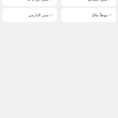
✅ موطأ مالك
✅ سنن الدارمي