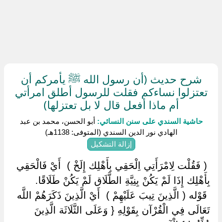
شرح حديث (أن رسول الله ﷺ يأمركم أن
تعتزلوا نساءكم فقلت للرسول أطلق امرأتي
أم ماذا أفعل قال لا بل تعتزلها)
حاشية السندي على سنن النسائي:
أبو الحسن، محمد بن عبد
الهادي نور الدين السندي (المتوفى: 1138هـ)
إزالة التشكيل
‏ ‏( فَقُلْت لِامْرَأَتِي اِلْحَقِي بِأَهْلِك إِلَخْ ) ‏ ‏أَيْ فَالْحَقِي
بِأَهْلِك إِذَا لَمْ يَكُنْ بِنِيَّةِ الطَّلَاق لَمْ يَكُنْ طَلَاقًا.
‏ ‏قَوْله ( الَّذِينَ تِيبَ عَلَيْهِمْ ) ‏ ‏أَيْ الَّذِينَ ذَكَرَهُمْ اللَّه
تَعَالَى فِي الْقُرْآن بِقَوْلِهِ { وَعَلَى الثَّلَاثَة الَّذِينَ