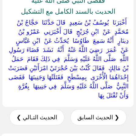
فقضى النبي صلى الله عليه
الحديث بالسند الكامل مع التشكيل
‏ ‏أَخْبَرَنَا ‏ ‏يُوسُفُ بْنُ سَعِيدٍ ‏ ‏قَالَ حَدَّثَنَا ‏ ‏حَجَّاجُ بْنُ
مُحَمَّدٍ ‏ ‏عَنْ ‏ ‏ابْنِ جُرَيْجٍ ‏ ‏قَالَ أَخْبَرَنِي ‏ ‏عَمْرُو بْنُ
دِينَارٍ ‏ ‏أَنَّهُ سَمِعَ ‏ ‏طَاوُسًا ‏ ‏يُحَدِّثُ عَنْ ‏ ‏ابْنِ عَبَّاسٍ ‏
‏عَنْ ‏ ‏عُمَرَ ‏ ‏رَضِيَ اللَّهُ عَنْهُ ‏ ‏أَنَّهُ ‏ ‏نَشَدَ ‏ ‏قَضَاءَ رَسُولِ
اللَّهِ ‏ ‏صَلَّى اللَّهُ عَلَيْهِ وَسَلَّمَ ‏ ‏فِي ذَلِكَ فَقَامَ ‏ ‏حَمَلُ
بْنُ مَالِكٍ ‏ ‏فَقَالَ كُنْتُ بَيْنَ حُجْرَتَيْ امْرَأَتَيْنِ فَضَرَبَتْ
إِحْدَاهُمَا الْأُخْرَى ‏ ‏بِمِسْطَحٍ ‏ ‏فَقَتَلَتْهَا وَجَنِينَهَا ‏ ‏فَقَضَى
النَّبِيُّ ‏ ‏صَلَّى اللَّهُ عَلَيْهِ وَسَلَّمَ ‏ ‏فِي جَنِينِهَا ‏ ‏بِغُرَّةٍ ‏
‏وَأَنْ تُقْتَلَ بِهَا ‏
❮ الحديث السابق
الحديث التـالي ❯