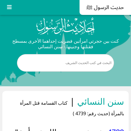
حديث الرسول ﷺ
كنت بين حجرتي امرأتين فضربت إحداهما الأخرى بمسطح
فقتلتها وجنينها - سنن النسائي
سنن النسائي
|
كتاب القسامة قتل المرأة
بالمرأة (حديث رقم: 4739 )