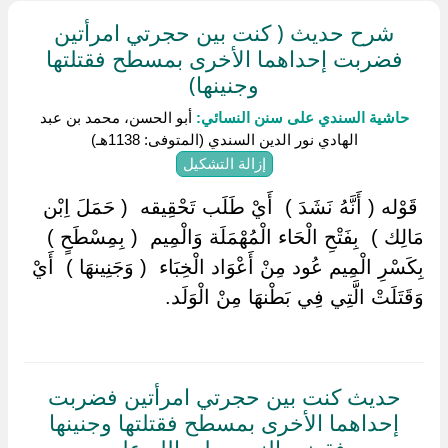
شرح حديث ( كنت بين حجرتي امرأتين
فضربت إحداهما الأخرى بمسطح فقتلتها
وجنينها)
حاشية السندي على سنن النسائي:
أبو الحسن، محمد بن عبد
الهادي نور الدين السندي (المتوفى: 1138هـ)
إزالة التشكيل
‏ ‏قَوْله ( أَنَّهُ نَشَدَ ) ‏ ‏أَيْ طَلَب تَحْقِيقه ‏ ‏( حَمَلَ اِبْن
مَالِك ) ‏ ‏بِفَتْحِ الْحَاء الْمُهْمَلَة وَالْمِيم ‏ ‏( بِمِسْطَحٍ ) ‏
‏بِكَسْرِ الْمِيم عُود مِنْ أَعْوَاد الْخِبَاء ‏ ‏( وَجَنِينهَا ) ‏ ‏أَيْ
وَقَتَلَتْ الَّتِي فِي بَطْنهَا مِنْ الْوَلَد.
حديث كنت بين حجرتي امرأتين فضربت
إحداهما الأخرى بمسطح فقتلتها وجنينها