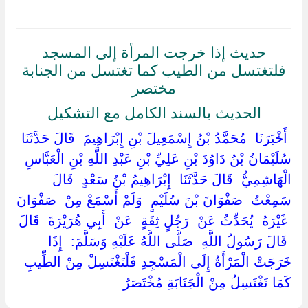
حديث إذا خرجت المرأة إلى المسجد
فلتغتسل من الطيب كما تغتسل من الجنابة
مختصر
الحديث بالسند الكامل مع التشكيل
‏ ‏أَخْبَرَنَا ‏ ‏مُحَمَّدُ بْنُ إِسْمَعِيلَ بْنِ إِبْرَاهِيمَ ‏ ‏قَالَ حَدَّثَنَا ‏
‏سُلَيْمَانُ بْنُ دَاوُدَ بْنِ عَلِيِّ بْنِ عَبْدِ اللَّهِ بْنِ الْعَبَّاسِ
الْهَاشِمِيُّ ‏ ‏قَالَ حَدَّثَنَا ‏ ‏إِبْرَاهِيمُ بْنُ سَعْدٍ ‏ ‏قَالَ
سَمِعْتُ ‏ ‏صَفْوَانَ بْنَ سُلَيْمٍ ‏ ‏وَلَمْ أَسْمَعْ مِنْ ‏ ‏صَفْوَانَ
‏ ‏غَيْرَهُ ‏ ‏يُحَدِّثُ عَنْ ‏ ‏رَجُلٍ ثِقَةٍ ‏ ‏عَنْ ‏ ‏أَبِي هُرَيْرَةَ ‏ ‏قَالَ
‏ ‏قَالَ رَسُولُ اللَّهِ ‏ ‏صَلَّى اللَّهُ عَلَيْهِ وَسَلَّمَ: ‏ ‏إِذَا
خَرَجَتْ الْمَرْأَةُ إِلَى الْمَسْجِدِ فَلْتَغْتَسِلْ مِنْ الطِّيبِ
كَمَا تَغْتَسِلُ مِنْ الْجَنَابَةِ مُخْتَصَرٌ ‏