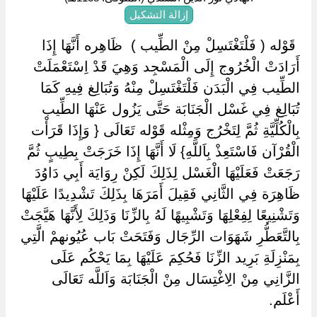
إزالة التشكيل
‏ ‏قَوْله ( فَلْتَغْتَسِلْ مِنْ الطِّيب ) ‏ ‏ظَاهِره أَنَّهَا إِذَا
أَرَادَتْ الْخُرُوج إِلَى الْمَسْجِد وَهِيَ قَدْ اِسْتَعْمَلَتْ
الطِّيب فِي الْبَدَن فَلْتَغْتَسِلْ مِنْهُ وَتُبَالِغ فِيهِ كَمَا
تُبَالِغ فِي غَسْل الْجَنَابَة حَتَّى يَزُول عَنْهَا الطِّيب
بِالْكُلِّيَّةِ ثُمَّ لِتَخْرُج وَمِثْله قَوْله تَعَالَى { وَإِذَا قَرَأْت
الْقُرْآن فَاسْتَعِذْ بِاَللَّهِ} لَا أَنَّهَا إِذَا خَرَجَتْ بِطِيبٍ ثُمَّ
رَجَعَتْ فَعَلَيْهَا الْغَسْل لِذَلِكَ لَكِنْ رِوَايَة أَبِي دَاوُدَ
ظَاهِرَة فِي الثَّانِي فَقِيلَ أَمَرَهَا بِذَلِكَ تَشْدِيدًا عَلَيْهَا
وَتَشْنِيعًا لِفِعْلِهَا وَتَشْبِيهًا لَهُ بِالزِّنَا وَذَلِكَ لِأَنَّهَا هَيَّجَتْ
بِالتَّعَطُّرِ شَهَوَات الرِّجَال وَفَتَحَتْ بَاب عُيُونهمْ الَّتِي
بِمَنْزِلَةِ بَرِيد الزِّنَا فَحُكِمَ عَلَيْهَا بِمَا يَحْكُم عَلَى
الزَّانِي مِنْ الِاغْتِسَال مِنْ الْجَنَابَة وَاَللَّه تَعَالَى
أَعْلَم.