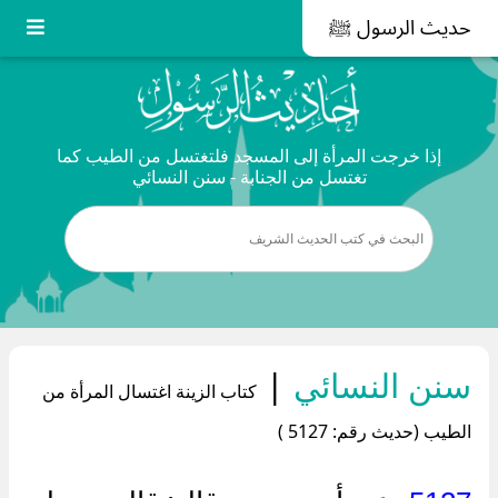
حديث الرسول ﷺ
إذا خرجت المرأة إلى المسجد فلتغتسل من الطيب كما
تغتسل من الجنابة - سنن النسائي
سنن النسائي
|
كتاب الزينة اغتسال المرأة من
الطيب (حديث رقم: 5127 )