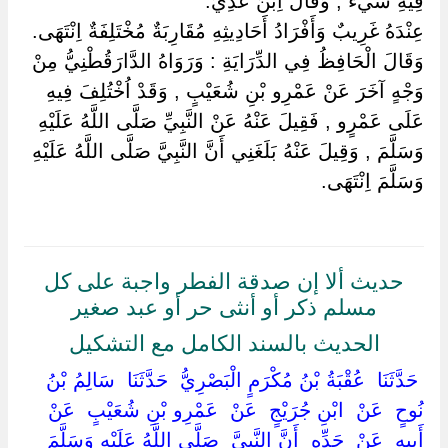
فِيهِ شَيْءٌ , وَقَالَ اِبْنُ عَدِيٍّ.
عِنْدَهُ غَرِيبٌ وَأَفْرَادُ أَحَادِيثِهِ مُقَارِبَةٌ مُخْتَلِفَةٌ اِنْتَهَى.
وَقَالَ الْحَافِظُ فِي الدِّرَايَةِ : وَرَوَاهُ الدَّارَقُطْنِيُّ مِنْ
وَجْهٍ آخَرَ عَنْ عَمْرِو بْنِ شُعَيْبٍ , وَقَدْ اُخْتُلِفَ فِيهِ
عَلَى عَمْرٍو , فَقِيلَ عَنْهُ عَنْ النَّبِيِّ صَلَّى اللَّهُ عَلَيْهِ
وَسَلَّمَ , وَقِيلَ عَنْهُ بَلَغَنِي أَنَّ النَّبِيَّ صَلَّى اللَّهُ عَلَيْهِ
وَسَلَّمَ اِنْتَهَى.
حديث ألا إن صدقة الفطر واجبة على كل
مسلم ذكر أو أنثى حر أو عبد صغير
الحديث بالسند الكامل مع التشكيل
‏ ‏حَدَّثَنَا ‏ ‏عُقْبَةُ بْنُ مُكْرَمٍ الْبَصْرِيُّ ‏ ‏حَدَّثَنَا ‏ ‏سَالِمُ بْنُ
نُوحٍ ‏ ‏عَنْ ‏ ‏ابْنِ جُرَيْجٍ ‏ ‏عَنْ ‏ ‏عَمْرِو بْنِ شُعَيْبٍ ‏ ‏عَنْ ‏
‏أَبِيهِ ‏ ‏عَنْ ‏ ‏جَدِّهِ ‏ ‏أَنَّ النَّبِيَّ ‏ ‏صَلَّى اللَّهُ عَلَيْهِ وَسَلَّمَ ‏