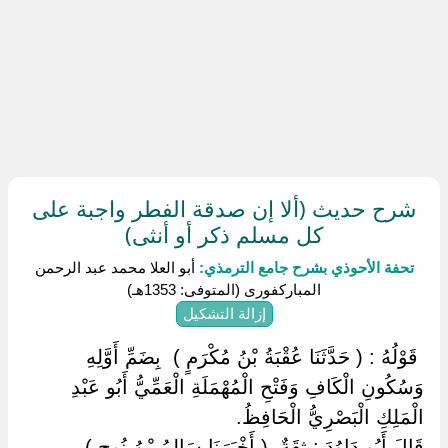
شرح حديث (ألا إن صدقة الفطر واجبة على
كل مسلم ذكر أو أنثى)
تحفة الأحوذي بشرح جامع الترمذي:
أبو العلا محمد عبد الرحمن
المباركفورى (المتوفى: 1353هـ)
إزالة التشكيل
‏ ‏قَوْلُهُ : ( حَدَّثَنَا عُقْبَةُ بْنُ مُكْرَمٍ ) ‏ ‏بِضَمِّ أَوَّلِهِ
وَسُكُونِ الْكَافِ وَفَتْحِ الْمُهْمَلَةِ الْعَمِّيُّ أَبُو عَبْدِ
الْمَلِكِ الْبَصْرِيُّ الْحَافِظُ.
قَالَ أَبُو دَاوُدَ : ثِقَةٌ ‏ ‏( أَخْبَرَنَا سَالِمُ بْنُ نُوحٍ ) ‏