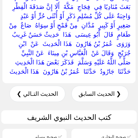
‏بَعَثَ مُنَادِيًا فِي ‏ ‏فِجَاجِ ‏ ‏مَكَّةَ ‏ ‏أَلَا إِنَّ صَدَقَةَ الْفِطْرِ
وَاجِبَةٌ عَلَى كُلِّ مُسْلِمٍ ذَكَرٍ أَوْ أُنْثَى حُرٍّ أَوْ عَبْدٍ
صَغِيرٍ أَوْ كَبِيرٍ ‏ ‏مُدَّانِ ‏ ‏مِنْ قَمْحٍ أَوْ سِوَاهُ ‏ ‏صَاعٌ ‏ ‏مِنْ
طَعَامٍ ‏ ‏قَالَ ‏ ‏أَبُو عِيسَى ‏ ‏هَذَا ‏ ‏حَدِيثٌ حَسَنٌ غَرِيبٌ ‏
‏وَرَوَى ‏ ‏عُمَرُ بْنُ هَارُونَ ‏ ‏هَذَا الْحَدِيثَ ‏ ‏عَنْ ‏ ‏ابْنِ
جُرَيْجٍ ‏ ‏وَقَالَ عَنْ ‏ ‏الْعَبَّاسِ بْنِ مِينَاءَ ‏ ‏عَنْ النَّبِيِّ ‏
‏صَلَّى اللَّهُ عَلَيْهِ وَسَلَّمَ ‏ ‏فَذَكَرَ بَعْضَ هَذَا الْحَدِيثِ ‏
‏حَدَّثَنَا ‏ ‏جَارُودُ ‏ ‏حَدَّثَنَا ‏ ‏عُمَرُ بْنُ هَارُونَ ‏ ‏هَذَا الْحَدِيثَ ‏
❮ الحديث السابق
الحديث التـالي ❯
كتب الحديث النبوي الشريف
✅ صحيح البخاري
✅ صحيح مسلم