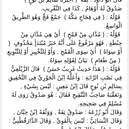
‏صَدُوقٌ لَهُ أَوْهَامٌ , كَذَا فِي التَّقْرِيبِ.
‏ ‏قَوْلُهُ : ( فِي فِجَاجِ مَكَّةَ ) ‏ ‏جَمْعُ فَجٍّ وَهُوَ الطَّرِيقُ
الْوَاسِعُ.
‏ ‏قَوْلُهُ : ( مُدَّانِ مِنْ قَمْحٍ ) ‏ ‏أَيْ هِيَ مُدَّانِ مِنْ
حِنْطَةٍ , فَهُوَ مَرْفُوعٌ عَلَى أَنَّهُ خَبَرُ مُبْتَدَأٍ مَحْذُوفٍ ‏ ‏(
أَوْ سِوَاهُ ) ‏ ‏أَيْ سِوَى الْقَمْحِ , وَأَوْ لِلتَّخْيِيرِ أَوْ لِلتَّنْوِيعِ
‏ ‏( مِنْ طَعَامٍ ) ‏ ‏بَيَانٌ لِقَوْلِهِ سِوَاهُ.
‏ ‏قَوْلُهُ : ( هَذَا حَدِيثٌ غَرِيبٌ حَسَنٌ ) ‏ ‏قَالَ الزَّيْلَعِيُّ
فِي نَصْبِ الرَّايَةِ : وَأَعَلَّهُ اِبْنُ الْجَوْزِيِّ فِي التَّحْقِيقِ
بِسَالِمِ بْنِ نُوحٍ قَالَ اِبْنُ مَعِينٍ : لَيْسَ بِشَيْءٍ ,
وَتَعَقَّبَهُ صَاحِبُ التَّنْقِيحِ فَقَالَ : هُوَ صَدُوقٌ رَوَى لَهُ
مُسْلِمٌ فِي صَحِيحِهِ.
وَقَالَ أَبُو زُرْعَةَ : صَدُوقٌ ثِقَةٌ , وَوَثَّقَهُ اِبْنُ حِبَّانَ ,
وَقَالَ النَّسَائِيُّ : لَيْسَ بِالْقَوِيِّ , وَقَالَ الدَّارَقُطْنِيُّ :