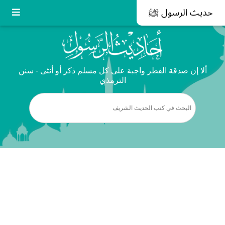
حديث الرسول ﷺ
ألا إن صدقة الفطر واجبة على كل مسلم ذكر أو أنثى - سنن
الترمذي